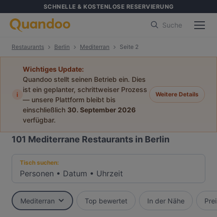
SCHNELLE & KOSTENLOSE RESERVIERUNG
Suche
Restaurants
Berlin
Mediterran
Seite 2
Wichtiges Update:
Quandoo stellt seinen Betrieb ein. Dies
ist ein geplanter, schrittweiser Prozess
i
Weitere Details
— unsere Plattform bleibt bis
einschließlich
30. September 2026
verfügbar.
101
Mediterrane Restaurants in Berlin
Tisch suchen:
Personen
•
Datum
•
Uhrzeit
Mediterran
Top bewertet
In der Nähe
Prei