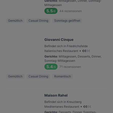
Gerichte
:
Mittagessen, Dinner, Sonntag-
Mittagessen
5.5
44
rezensionen
/6
Gemütlich
Casual Dining
Sonntags geöffnet
Giovanni Cinque
Befindet sich in Friedrichsfelde
•
Italienisches Restaurant
€
€
€
€
Gerichte
:
Mittagessen, Desserts, Dinner,
Sonntag-Mittagessen
5.4
71
rezensionen
/6
Gemütlich
Casual Dining
Romantisch
Maison Rahel
Befindet sich in Kreuzberg
•
Mediterranes Restaurant
€
€
€
€
Gerichte
:
Desserts, Dinner, Sonntag-