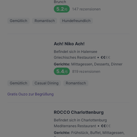
Brunch
5.2
147
rezensionen
/6
Gemütlich
Romantisch
Hundefreundlich
Ach! Niko Ach!
Befindet sich in Halensee
•
Griechisches Restaurant
€
€
€
€
Gerichte
:
Mittagessen, Desserts, Dinner
5.4
819
rezensionen
/6
Gemütlich
Casual Dining
Romantisch
Gratis Ouzo zur Begrüßung
ROCCO Charlottenburg
Befindet sich in Charlottenburg
•
Mediterranes Restaurant
€
€
€
€
Gerichte
:
Frühstück, Buffet, Mittagessen,