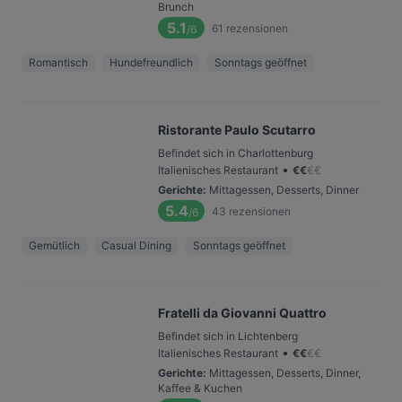
Brunch
5.1
61
rezensionen
/6
Romantisch
Hundefreundlich
Sonntags geöffnet
Ristorante Paulo Scutarro
Befindet sich in Charlottenburg
•
Italienisches Restaurant
€
€
€
€
Gerichte
:
Mittagessen, Desserts, Dinner
5.4
43
rezensionen
/6
Gemütlich
Casual Dining
Sonntags geöffnet
Fratelli da Giovanni Quattro
Befindet sich in Lichtenberg
•
Italienisches Restaurant
€
€
€
€
Gerichte
:
Mittagessen, Desserts, Dinner,
Kaffee & Kuchen