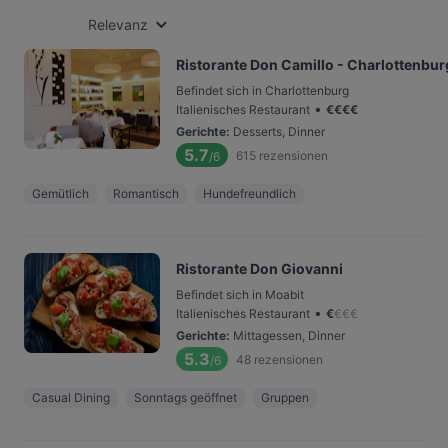
Relevanz
Ristorante Don Camillo - Charlottenbur
Befindet sich in Charlottenburg
•
Italienisches Restaurant
€
€
€
€
Gerichte
:
Desserts, Dinner
5.7
615
rezensionen
/6
Gemütlich
Romantisch
Hundefreundlich
Ristorante Don Giovanni
Befindet sich in Moabit
•
Italienisches Restaurant
€
€
€
€
Gerichte
:
Mittagessen, Dinner
5.3
48
rezensionen
/6
Casual Dining
Sonntags geöffnet
Gruppen