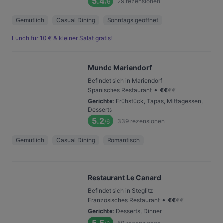
5.4
29
rezensionen
/6
Gemütlich
Casual Dining
Sonntags geöffnet
Lunch für 10 € & kleiner Salat gratis!
Mundo Mariendorf
Befindet sich in Mariendorf
•
Spanisches Restaurant
€
€
€
€
Gerichte
:
Frühstück, Tapas, Mittagessen,
Desserts
5.2
339
rezensionen
/6
Gemütlich
Casual Dining
Romantisch
Restaurant Le Canard
Befindet sich in Steglitz
•
Französisches Restaurant
€
€
€
€
Gerichte
:
Desserts, Dinner
5.5
50
rezensionen