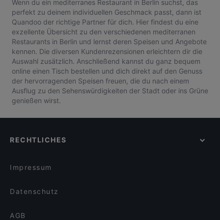
Wenn du ein mediterranes Restaurant in Berlin suchst, das
perfekt zu deinem individuellen Geschmack passt, dann ist
Quandoo der richtige Partner für dich. Hier findest du eine
exzellente Übersicht zu den verschiedenen mediterranen
Restaurants in Berlin und lernst deren Speisen und Angebote
kennen. Die diversen Kundenrezensionen erleichtern dir die
Auswahl zusätzlich. Anschließend kannst du ganz bequem
online einen Tisch bestellen und dich direkt auf den Genuss
der hervorragenden Speisen freuen, die du nach einem
Ausflug zu den Sehenswürdigkeiten der Stadt oder ins Grüne
genießen wirst.
RECHTLICHES
Impressum
Datenschutz
AGB