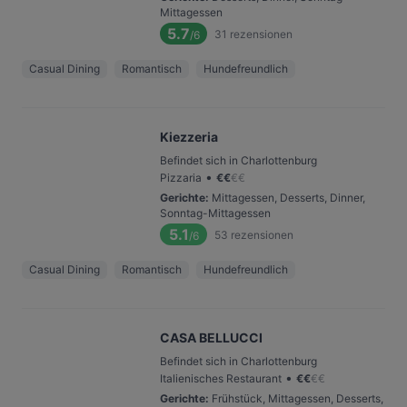
Mittagessen
5.7
31
rezensionen
/6
Casual Dining
Romantisch
Hundefreundlich
Kiezzeria
Befindet sich in Charlottenburg
•
Pizzaria
€
€
€
€
Gerichte
:
Mittagessen, Desserts, Dinner,
Sonntag-Mittagessen
5.1
53
rezensionen
/6
Casual Dining
Romantisch
Hundefreundlich
CASA BELLUCCI
Befindet sich in Charlottenburg
•
Italienisches Restaurant
€
€
€
€
Gerichte
:
Frühstück, Mittagessen, Desserts,