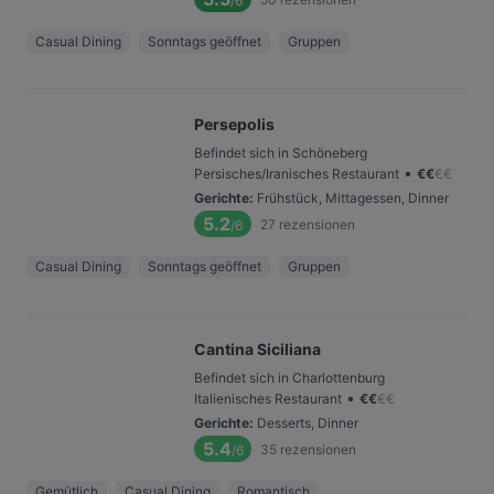
/6
Casual Dining
Sonntags geöffnet
Gruppen
Persepolis
Befindet sich in Schöneberg
•
Persisches/Iranisches Restaurant
€
€
€
€
Gerichte
:
Frühstück, Mittagessen, Dinner
5.2
27
rezensionen
/6
Casual Dining
Sonntags geöffnet
Gruppen
Cantina Siciliana
Befindet sich in Charlottenburg
•
Italienisches Restaurant
€
€
€
€
Gerichte
:
Desserts, Dinner
5.4
35
rezensionen
/6
Gemütlich
Casual Dining
Romantisch