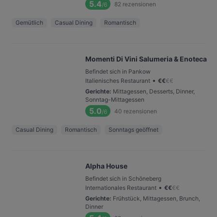
5.4
82
rezensionen
/6
Gemütlich
Casual Dining
Romantisch
Momenti Di Vini Salumeria & Enoteca
Befindet sich in Pankow
•
Italienisches Restaurant
€
€
€
€
Gerichte
:
Mittagessen, Desserts, Dinner,
Sonntag-Mittagessen
5.0
40
rezensionen
/6
Casual Dining
Romantisch
Sonntags geöffnet
Alpha House
Befindet sich in Schöneberg
•
Internationales Restaurant
€
€
€
€
Gerichte
:
Frühstück, Mittagessen, Brunch,
Dinner