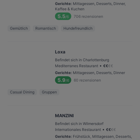
Gerichte
:
Mittagessen, Desserts, Dinner,
Kaffee & Kuchen
5.5
706
rezensionen
/6
Gemütlich
Romantisch
Hundefreundlich
Loxa
Befindet sich in Charlottenburg
•
Mediterranes Restaurant
€
€
€
€
Gerichte
:
Mittagessen, Desserts, Dinner
5.9
60
rezensionen
/6
Casual Dining
Gruppen
MANZINI
Befindet sich in Wilmersdorf
•
Internationales Restaurant
€
€
€
€
Gerichte
:
Frühstück, Mittagessen, Desserts,