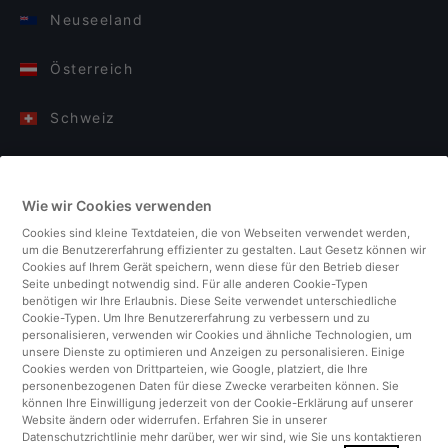
Neuseeland
Österreich
Schweiz
Deutschland
Wie wir Cookies verwenden
Italien
Cookies sind kleine Textdateien, die von Webseiten verwendet werden,
um die Benutzererfahrung effizienter zu gestalten. Laut Gesetz können wir
Finnland
Cookies auf Ihrem Gerät speichern, wenn diese für den Betrieb dieser
Seite unbedingt notwendig sind. Für alle anderen Cookie-Typen
benötigen wir Ihre Erlaubnis. Diese Seite verwendet unterschiedliche
Vereinigtes Königreich
Cookie-Typen. Um Ihre Benutzererfahrung zu verbessern und zu
personalisieren, verwenden wir Cookies und ähnliche Technologien, um
unsere Dienste zu optimieren und Anzeigen zu personalisieren. Einige
Türkei
Cookies werden von Drittparteien, wie Google, platziert, die Ihre
personenbezogenen Daten für diese Zwecke verarbeiten können. Sie
können Ihre Einwilligung jederzeit von der Cookie-Erklärung auf unserer
Niederlande
Website ändern oder widerrufen. Erfahren Sie in unserer
Datenschutzrichtlinie mehr darüber, wer wir sind, wie Sie uns kontaktieren