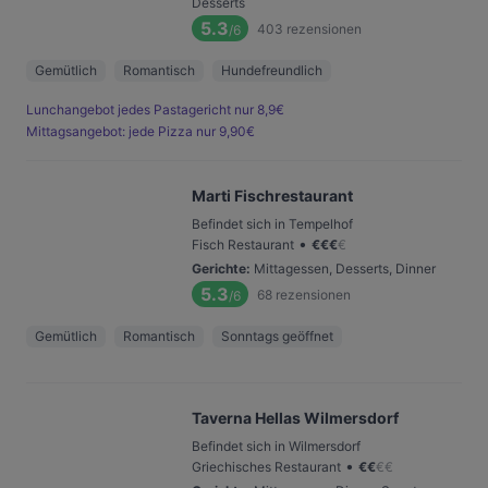
Desserts
5.3
403
rezensionen
/6
Gemütlich
Romantisch
Hundefreundlich
Lunchangebot jedes Pastagericht nur 8,9€
Mittagsangebot: jede Pizza nur 9,90€
Marti Fischrestaurant
Befindet sich in Tempelhof
•
Fisch Restaurant
€
€
€
€
Gerichte
:
Mittagessen, Desserts, Dinner
5.3
68
rezensionen
/6
Gemütlich
Romantisch
Sonntags geöffnet
Taverna Hellas Wilmersdorf
Befindet sich in Wilmersdorf
•
Griechisches Restaurant
€
€
€
€