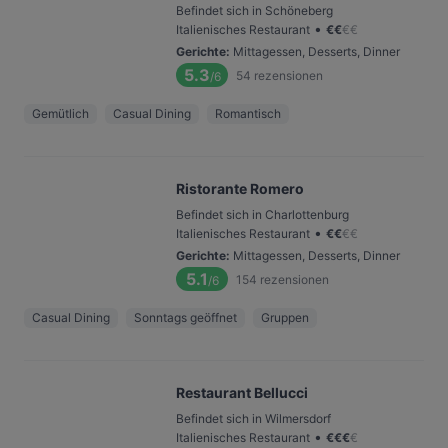
Befindet sich in Schöneberg
•
Italienisches Restaurant
€
€
€
€
Gerichte
:
Mittagessen, Desserts, Dinner
5.3
54
rezensionen
/6
Gemütlich
Casual Dining
Romantisch
Ristorante Romero
Befindet sich in Charlottenburg
•
Italienisches Restaurant
€
€
€
€
Gerichte
:
Mittagessen, Desserts, Dinner
5.1
154
rezensionen
/6
Casual Dining
Sonntags geöffnet
Gruppen
Restaurant Bellucci
Befindet sich in Wilmersdorf
•
Italienisches Restaurant
€
€
€
€