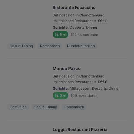
Ristorante Focaccino
Befindet sich in Charlottenburg
•
Italienisches Restaurant
€
€
€
€
Gerichte
:
Desserts, Dinner
5.6
512
rezensionen
/6
Casual Dining
Romantisch
Hundefreundlich
Mondo Pazzo
Befindet sich in Charlottenburg
•
Italienisches Restaurant
€
€
€
€
Gerichte
:
Mittagessen, Desserts, Dinner
5.3
109
rezensionen
/6
Gemütlich
Casual Dining
Romantisch
Loggia Restaurant Pizzeria