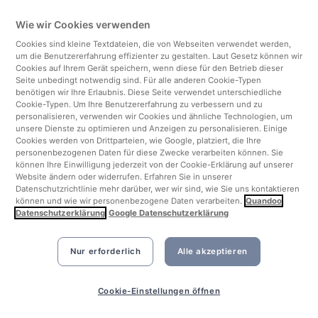
Wie wir Cookies verwenden
Italien
Cookies sind kleine Textdateien, die von Webseiten verwendet werden,
um die Benutzererfahrung effizienter zu gestalten. Laut Gesetz können wir
Finnland
Cookies auf Ihrem Gerät speichern, wenn diese für den Betrieb dieser
Seite unbedingt notwendig sind. Für alle anderen Cookie-Typen
benötigen wir Ihre Erlaubnis. Diese Seite verwendet unterschiedliche
Vereinigtes Königreich
Cookie-Typen. Um Ihre Benutzererfahrung zu verbessern und zu
personalisieren, verwenden wir Cookies und ähnliche Technologien, um
unsere Dienste zu optimieren und Anzeigen zu personalisieren. Einige
Türkei
Cookies werden von Drittparteien, wie Google, platziert, die Ihre
personenbezogenen Daten für diese Zwecke verarbeiten können. Sie
können Ihre Einwilligung jederzeit von der Cookie-Erklärung auf unserer
Niederlande
Website ändern oder widerrufen. Erfahren Sie in unserer
Datenschutzrichtlinie mehr darüber, wer wir sind, wie Sie uns kontaktieren
können und wie wir personenbezogene Daten verarbeiten.
Quandoo
Singapur
Datenschutzerklärung
Google Datenschutzerklärung
Nur erforderlich
Alle akzeptieren
Cookie-Einstellungen öffnen
©2026 Quandoo GmbH i.L. All rights reserved