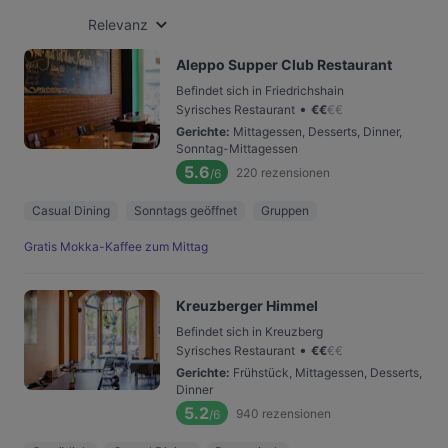
Relevanz
Aleppo Supper Club Restaurant
Befindet sich in Friedrichshain
•
Syrisches Restaurant
€
€
€
€
Gerichte
:
Mittagessen, Desserts, Dinner,
Sonntag-Mittagessen
5.6
220
rezensionen
/6
Casual Dining
Sonntags geöffnet
Gruppen
Gratis Mokka-Kaffee zum Mittag
Kreuzberger Himmel
Befindet sich in Kreuzberg
•
Syrisches Restaurant
€
€
€
€
Gerichte
:
Frühstück, Mittagessen, Desserts,
Dinner
5.2
940
rezensionen
/6