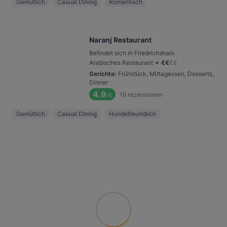
Gemütlich
Casual Dining
Romantisch
Naranj Restaurant
Befindet sich in Friedrichshain
•
Arabisches Restaurant
€
€
€
€
Gerichte
:
Frühstück, Mittagessen, Desserts,
Dinner
4.9
16
rezensionen
/6
Gemütlich
Casual Dining
Hundefreundlich