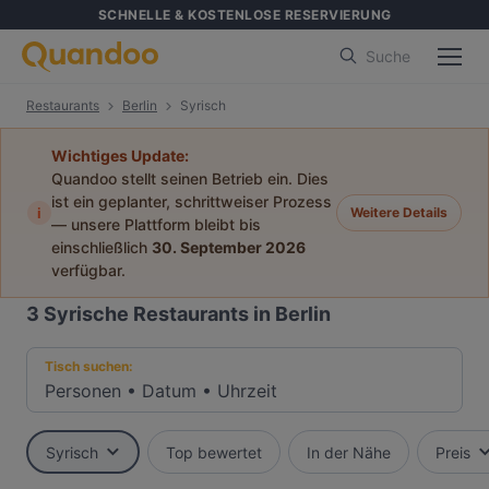
SCHNELLE & KOSTENLOSE RESERVIERUNG
Suche
Restaurants
Berlin
Syrisch
Wichtiges Update:
Quandoo stellt seinen Betrieb ein. Dies
ist ein geplanter, schrittweiser Prozess
i
Weitere Details
— unsere Plattform bleibt bis
einschließlich
30. September 2026
verfügbar.
3
Syrische Restaurants in Berlin
Tisch suchen:
Personen
•
Datum
•
Uhrzeit
Syrisch
Top bewertet
In der Nähe
Preis