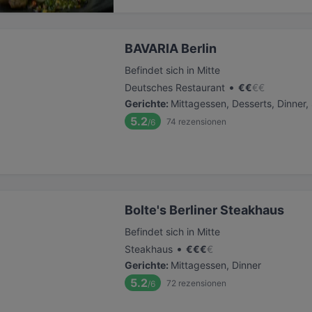
BAVARIA Berlin
Befindet sich in Mitte
•
Deutsches Restaurant
€
€
€
€
Gerichte
:
Mittagessen, Desserts, Dinner
5.2
74
rezensionen
/6
Bolte's Berliner Steakhaus
Befindet sich in Mitte
•
Steakhaus
€
€
€
€
Gerichte
:
Mittagessen, Dinner
5.2
72
rezensionen
/6