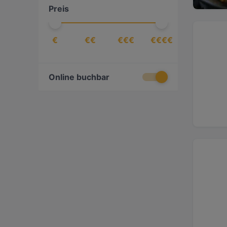
Preis
Dessert / Nachtisch
(
2
)
Deutsch
(
44
)
€
€€
€€€
€€€€
Dim Sum
(
2
)
Essen & Trinken
(
139
)
Europäisch
(
111
)
Online buchbar
Fisch
(
9
)
Fleischkloß
(
1
)
Französisch
(
12
)
Fusion
(
9
)
Georgisch
(
6
)
Getränke
(
19
)
Gourmet
(
1
)
Griechisch
(
9
)
Indisch
(
32
)