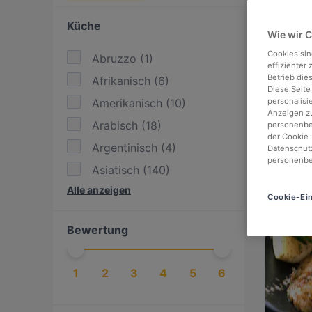
Küche
Wie wir 
Cookies sin
Abruzzo
(
1
)
effizienter
Betrieb die
Afrikanisch
(
6
)
Diese Seite
Amerikanisch
(
10
)
personalisi
Anzeigen zu
Arabisch
(
18
)
personenbez
der Cookie-
Argentinisch
(
4
)
Datenschutz
personenbe
Asiatisch
(
140
)
Alle anzeigen
Asiatisch Fusion
(
55
)
Cookie-Ein
BBQ
(
26
)
Bewertung
Bengalisch
(
1
)
Britisch
(
3
)
1
2
3
4
5
6
Burger
(
8
)
Chinesisch
(
9
)