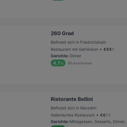
260 Grad
Befindet sich in Friedrichshain
•
Restaurant mit Getränken
€
€
€
€
Gerichte
:
Dinner
4.7
88
rezensionen
/6
Ristorante Bellini
Befindet sich in Marzahn
•
Italienisches Restaurant
€
€
€
€
Gerichte
:
Mittagessen, Desserts, Dinner