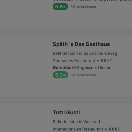
5.8
35
rezensionen
/6
Späth´s Das Gasthaus
Befindet sich in Baumschulenweg
•
Deutsches Restaurant
€
€
€
€
Gerichte
:
Mittagessen, Dinner
5.3
54
rezensionen
/6
Tutti Gusti
Befindet sich in Westend
•
Internationales Restaurant
€
€
€
€