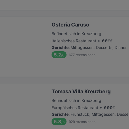
Osteria Caruso
Befindet sich in Kreuzberg
•
Italienisches Restaurant
€
€
€
€
Gerichte
:
Mittagessen, Desserts, Dinner
5.2
677
rezensionen
/6
Tomasa Villa Kreuzberg
Befindet sich in Kreuzberg
•
Europäisches Restaurant
€
€
€
€
Gerichte
:
Frühstück, Mittagessen, Desser
5.3
929
rezensionen
/6