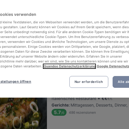
Cookies verwenden
Restaurant Asador
d kleine Textdateien, die von Webseiten verwendet werden, um die Benutzererfah
Befindet sich in Kreuzberg
 zu gestalten. Laut Gesetz können wir Cookies auf Ihrem Gerät speichern, wenn dies
•
Steakhaus
€
€
€
€
ser Seite unbedingt notwendig sind. Für alle anderen Cookie-Typen benötigen wir Ih
 verwendet unterschiedliche Cookie-Typen. Um Ihre Benutzererfahrung zu verbess
Gerichte
:
Buffet, Mittagessen, Desserts,
eren, verwenden wir Cookies und ähnliche Technologien, um unsere Dienste zu op
5.3
945
rezensionen
/6
 personalisieren. Einige Cookies werden von Drittparteien, wie Google, platziert, di
ogenen Daten für diese Zwecke verarbeiten können. Sie können Ihre Einwilligung
Erklärung auf unserer Website ändern oder widerrufen. Erfahren Sie in unserer
richtlinie mehr darüber, wer wir sind, wie Sie uns kontaktieren können und wie wir
zogene Daten verarbeiten.
Quandoo Datenschutzerklärung
Google Datenschut
Ristorante Avellino
stellungen öffnen
Nur erforderlich
Alle a
Befindet sich in Pankow
•
Italienisches Restaurant
€
€
€
€
Gerichte
:
Mittagessen, Desserts, Dinner
5.7
486
rezensionen
/6