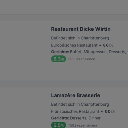
Restaurant Dicke Wirtin
Befindet sich in Charlottenburg
•
Europäisches Restaurant
€
€
€
€
Gerichte
:
Buffet, Mittagessen, Desserts,
5.3
993
rezensionen
/6
Lamazère Brasserie
Befindet sich in Charlottenburg
•
Französisches Restaurant
€
€
€
€
Gerichte
:
Desserts, Dinner
5.5
1502
rezensionen
/6