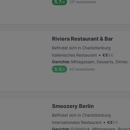
5.7
127
rezensionen
/6
Riviera Restaurant & Bar
Befindet sich in Charlottenburg
•
Italienisches Restaurant
€
€
€
€
Gerichte
:
Mittagessen, Desserts, Dinner,
5.5
43
rezensionen
/6
Smoozery Berlin
Befindet sich in Charlottenburg
•
Internationales Restaurant
€
€
€
€
Gerichte
:
Frühstück, Mittagessen, Brunc