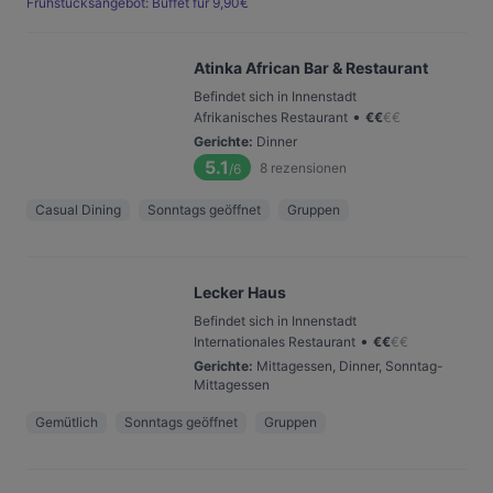
Frühstücksangebot: Buffet für 9,90€
Atinka African Bar & Restaurant
Befindet sich in Innenstadt
•
Afrikanisches Restaurant
€
€
€
€
Gerichte
:
Dinner
5.1
8
rezensionen
/6
Casual Dining
Sonntags geöffnet
Gruppen
Lecker Haus
Befindet sich in Innenstadt
•
Internationales Restaurant
€
€
€
€
Gerichte
:
Mittagessen, Dinner, Sonntag-
Mittagessen
Gemütlich
Sonntags geöffnet
Gruppen