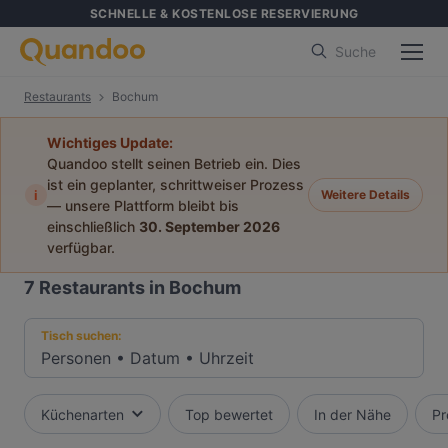
SCHNELLE & KOSTENLOSE RESERVIERUNG
Suche
Restaurants
Bochum
Wichtiges Update:
Quandoo stellt seinen Betrieb ein. Dies
ist ein geplanter, schrittweiser Prozess
i
Weitere Details
— unsere Plattform bleibt bis
einschließlich
30. September 2026
verfügbar.
7
Restaurants in Bochum
Tisch suchen:
Personen
•
Datum
•
Uhrzeit
Küchenarten
Top bewertet
In der Nähe
Pr