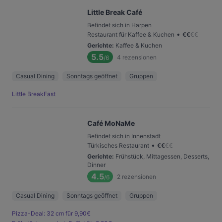
Little Break Café
Befindet sich in Harpen
•
Restaurant für Kaffee & Kuchen
€
€
€
€
Gerichte
:
Kaffee & Kuchen
5.5
4
rezensionen
/6
Casual Dining
Sonntags geöffnet
Gruppen
Little BreakFast
Café MoNaMe
Befindet sich in Innenstadt
•
Türkisches Restaurant
€
€
€
€
Gerichte
:
Frühstück, Mittagessen, Desserts,
Dinner
4.5
2
rezensionen
/6
Casual Dining
Sonntags geöffnet
Gruppen
Pizza-Deal: 32 cm für 9,90€