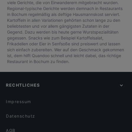
viele Gerichte, die von Einwanderern mitgebracht wurden.
Regional-typische Gerichte werden demnach in Restaurants
in Bochum regelmäßig als deftige Hausmannskost serviert.
Kartoffeln in allen Variationen gehörten schon lange zu den
beliebtesten und vor allem gängigsten Zutaten in der
Gegend. Dazu werden bis heute gerne Wurstspezialitäten
gegessen. Snacks wie zum Beispiel Kartoffelsalat,
Frikadellen oder Eier in Senfsoße sind preiswert und lassen
sich einfach zubereiten. Wer auf den Geschmack gekommen
ist, dem hilft Quandoo schnell und leicht dabei, das richtige
Restaurant in Bochum zu finden.
RECHTLICHES
Impressum
Datenschutz
AGB