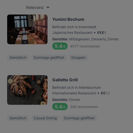
Relevanz
Yumini Bochum
Befindet sich in Innenstadt
•
Japanisches Restaurant
€
€
€
€
Gerichte
:
Mittagessen, Desserts, Dinner
5.4
4017
rezensionen
/6
Gemütlich
Sonntags geöffnet
Gruppen
Galletto Grill
Befindet sich in Altenbochum
•
Internationales Restaurant
€
€
€
€
Gerichte
:
Dinner
5.4
362
rezensionen
/6
Gemütlich
Casual Dining
Sonntags geöffnet