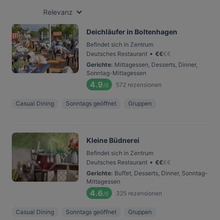
Relevanz
Deichläufer in Boltenhagen
Befindet sich in Zentrum
•
Deutsches Restaurant
€
€
€
€
Gerichte
:
Mittagessen, Desserts, Dinner,
Sonntag-Mittagessen
4.9
572
rezensionen
/6
Casual Dining
Sonntags geöffnet
Gruppen
Kleine Büdnerei
Befindet sich in Zentrum
•
Deutsches Restaurant
€
€
€
€
Gerichte
:
Buffet, Desserts, Dinner, Sonntag-
Mittagessen
4.6
325
rezensionen
/6
Casual Dining
Sonntags geöffnet
Gruppen