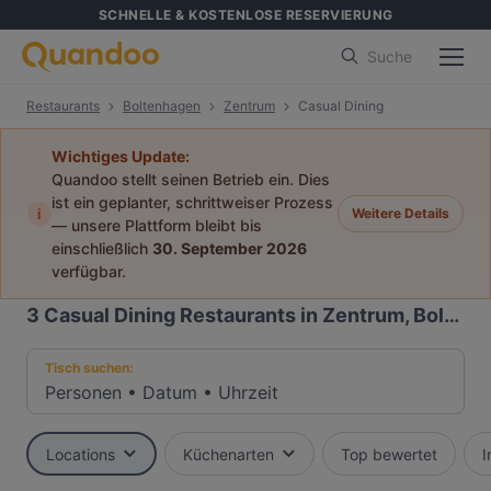
SCHNELLE & KOSTENLOSE RESERVIERUNG
Suche
Restaurants
Boltenhagen
Zentrum
Casual Dining
Wichtiges Update:
Quandoo stellt seinen Betrieb ein. Dies
ist ein geplanter, schrittweiser Prozess
i
Weitere Details
— unsere Plattform bleibt bis
einschließlich
30. September 2026
verfügbar.
3
Casual Dining Restaurants in Zentrum, Boltenhagen
Tisch suchen:
Personen
•
Datum
•
Uhrzeit
Locations
Küchenarten
Top bewertet
I