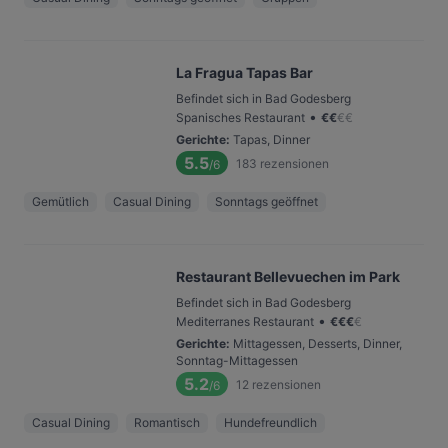
La Fragua Tapas Bar
Befindet sich in Bad Godesberg
•
Spanisches Restaurant
€
€
€
€
Gerichte
:
Tapas, Dinner
5.5
183
rezensionen
/6
Gemütlich
Casual Dining
Sonntags geöffnet
Restaurant Bellevuechen im Park
Befindet sich in Bad Godesberg
•
Mediterranes Restaurant
€
€
€
€
Gerichte
:
Mittagessen, Desserts, Dinner,
Sonntag-Mittagessen
5.2
12
rezensionen
/6
Casual Dining
Romantisch
Hundefreundlich