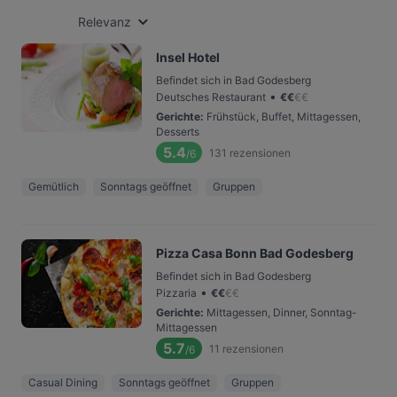
Relevanz
Insel Hotel
Befindet sich in Bad Godesberg
•
Deutsches Restaurant
€
€
€
€
Gerichte
:
Frühstück, Buffet, Mittagessen,
Desserts
5.4
131
rezensionen
/6
Gemütlich
Sonntags geöffnet
Gruppen
Pizza Casa Bonn Bad Godesberg
Befindet sich in Bad Godesberg
•
Pizzaria
€
€
€
€
Gerichte
:
Mittagessen, Dinner, Sonntag-
Mittagessen
5.7
11
rezensionen
/6
Casual Dining
Sonntags geöffnet
Gruppen