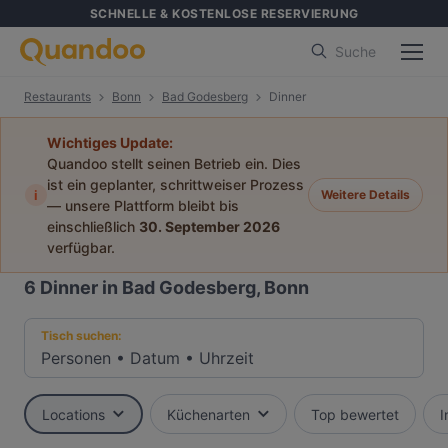
SCHNELLE & KOSTENLOSE RESERVIERUNG
Suche
Restaurants
Bonn
Bad Godesberg
Dinner
Wichtiges Update:
Quandoo stellt seinen Betrieb ein. Dies
ist ein geplanter, schrittweiser Prozess
i
Weitere Details
— unsere Plattform bleibt bis
einschließlich
30. September 2026
verfügbar.
6
Dinner in Bad Godesberg, Bonn
Tisch suchen:
Personen
•
Datum
•
Uhrzeit
Locations
Küchenarten
Top bewertet
I