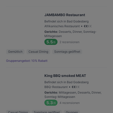
JAMBAMBO Restaurant
Befindet sich in Bad Godesberg
•
Afrikanisches Restaurant
€
€
€
€
Gerichte
:
Desserts, Dinner, Sonntag-
Mittagessen
5.5
2
rezensionen
/6
Gemütlich
Casual Dining
Sonntags geöffnet
Gruppenangebot: 10% Rabatt
King BBQ smoked MEAT
Befindet sich in Bad Godesberg
•
BBQ-Restaurant
€
€
€
€
Gerichte
:
Mittagessen, Desserts, Dinner,
Sonntag-Mittagessen
5.3
4
rezensionen
/6
Casual Dining
Sonntags geöffnet
Gruppen