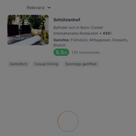
Relevanz
Schützenhof
Befindet sich in Bonn-Castell
•
Internationales Restaurant
€
€
€
€
Gerichte
:
Frühstück, Mittagessen, Desserts,
Brunch
5.3
120
rezensionen
/6
Gemütlich
Casual Dining
Sonntags geöffnet