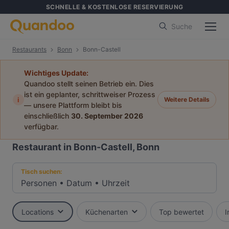
SCHNELLE & KOSTENLOSE RESERVIERUNG
Suche
Restaurants
Bonn
Bonn-Castell
Wichtiges Update:
Quandoo stellt seinen Betrieb ein. Dies
ist ein geplanter, schrittweiser Prozess
i
Weitere Details
— unsere Plattform bleibt bis
einschließlich
30. September 2026
verfügbar.
Restaurant in Bonn-Castell, Bonn
Tisch suchen:
Personen
•
Datum
•
Uhrzeit
Locations
Küchenarten
Top bewertet
I