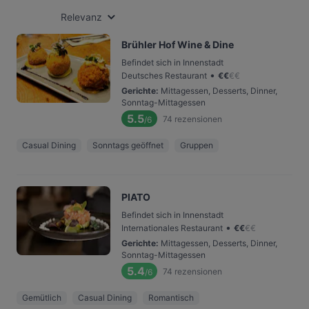
Relevanz
Brühler Hof Wine & Dine
Befindet sich in Innenstadt
•
Deutsches Restaurant
€
€
€
€
Gerichte
:
Mittagessen, Desserts, Dinner,
Sonntag-Mittagessen
5.5
74
rezensionen
/6
Casual Dining
Sonntags geöffnet
Gruppen
PIATO
Befindet sich in Innenstadt
•
Internationales Restaurant
€
€
€
€
Gerichte
:
Mittagessen, Desserts, Dinner,
Sonntag-Mittagessen
5.4
74
rezensionen
/6
Gemütlich
Casual Dining
Romantisch