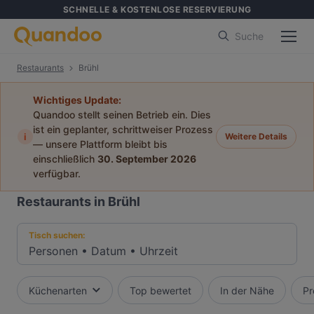
SCHNELLE & KOSTENLOSE RESERVIERUNG
Suche
Restaurants
Brühl
Wichtiges Update:
Quandoo stellt seinen Betrieb ein. Dies
ist ein geplanter, schrittweiser Prozess
i
Weitere Details
— unsere Plattform bleibt bis
einschließlich
30. September 2026
verfügbar.
Restaurants in Brühl
Tisch suchen:
Personen
•
Datum
•
Uhrzeit
Küchenarten
Top bewertet
In der Nähe
Pr