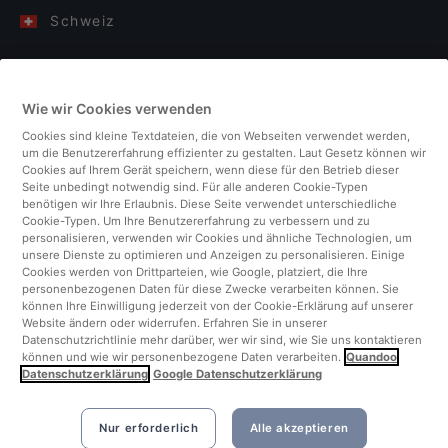
Schweiz
Deutschland
Wie wir Cookies verwenden
Italien
Cookies sind kleine Textdateien, die von Webseiten verwendet werden,
um die Benutzererfahrung effizienter zu gestalten. Laut Gesetz können wir
Finnland
Cookies auf Ihrem Gerät speichern, wenn diese für den Betrieb dieser
Seite unbedingt notwendig sind. Für alle anderen Cookie-Typen
benötigen wir Ihre Erlaubnis. Diese Seite verwendet unterschiedliche
Vereinigtes Königreich
Cookie-Typen. Um Ihre Benutzererfahrung zu verbessern und zu
personalisieren, verwenden wir Cookies und ähnliche Technologien, um
unsere Dienste zu optimieren und Anzeigen zu personalisieren. Einige
Türkei
Cookies werden von Drittparteien, wie Google, platziert, die Ihre
personenbezogenen Daten für diese Zwecke verarbeiten können. Sie
können Ihre Einwilligung jederzeit von der Cookie-Erklärung auf unserer
Niederlande
Website ändern oder widerrufen. Erfahren Sie in unserer
Datenschutzrichtlinie mehr darüber, wer wir sind, wie Sie uns kontaktieren
können und wie wir personenbezogene Daten verarbeiten.
Quandoo
Singapur
Datenschutzerklärung
Google Datenschutzerklärung
Nur erforderlich
Alle akzeptieren