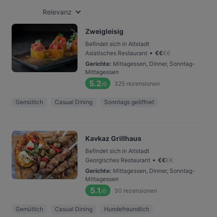
Relevanz
Zweigleisig
Befindet sich in Altstadt
•
Asiatisches Restaurant
€
€
€
€
Gerichte
:
Mittagessen, Dinner, Sonntag-
Mittagessen
5.2
325
rezensionen
/6
Gemütlich
Casual Dining
Sonntags geöffnet
Kavkaz Grillhaus
Befindet sich in Altstadt
•
Georgisches Restaurant
€
€
€
€
Gerichte
:
Mittagessen, Dinner, Sonntag-
Mittagessen
5.1
30
rezensionen
/6
Gemütlich
Casual Dining
Hundefreundlich