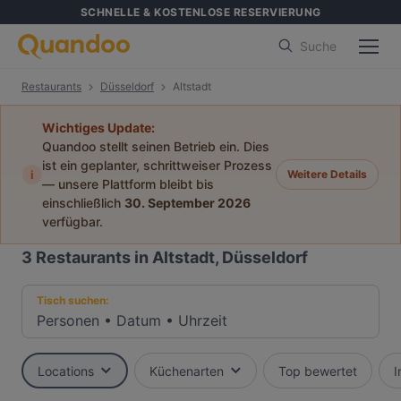
SCHNELLE & KOSTENLOSE RESERVIERUNG
Suche
Restaurants
Düsseldorf
Altstadt
Wichtiges Update:
Quandoo stellt seinen Betrieb ein. Dies
ist ein geplanter, schrittweiser Prozess
i
Weitere Details
— unsere Plattform bleibt bis
einschließlich
30. September 2026
verfügbar.
3
Restaurants in Altstadt, Düsseldorf
Tisch suchen:
Personen
•
Datum
•
Uhrzeit
Locations
Küchenarten
Top bewertet
I