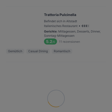
Trattoria Pulcinella
Befindet sich in Altstadt
•
Italienisches Restaurant
€
€
€
€
Gerichte
:
Mittagessen, Desserts, Dinner,
Sonntag-Mittagessen
5.2
11
rezensionen
/6
Gemütlich
Casual Dining
Romantisch