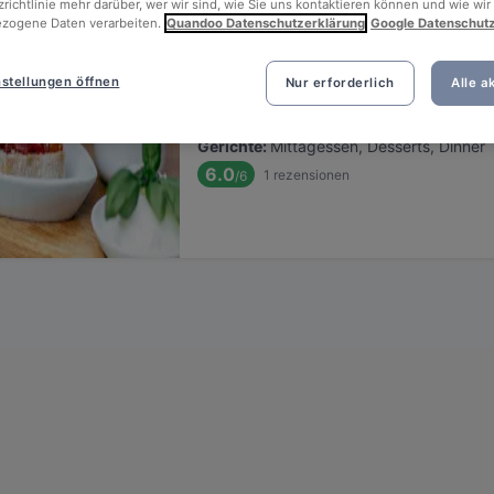
richtlinie mehr darüber, wer wir sind, wie Sie uns kontaktieren können und wie wir
zogene Daten verarbeiten.
Quandoo Datenschutzerklärung
Google Datenschut
VAPIANO Düsseldorf Kaiserwer
stellungen öffnen
Nur erforderlich
Alle a
Befindet sich in Golzheim
•
Italienisches Restaurant
€
€
€
€
Gerichte
:
Mittagessen, Desserts, Dinner
6.0
1
rezensionen
/6