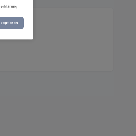
zerklärung
ther Straße
kzeptieren