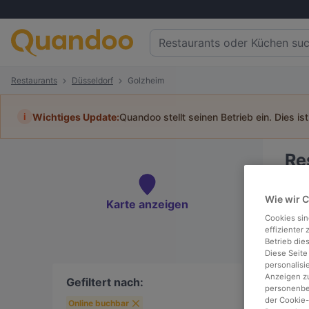
Restaurants
Düsseldorf
Golzheim
i
Wichtiges Update:
Quandoo stellt seinen Betrieb ein. Dies is
Re
Tisc
Wie wir 
Karte anzeigen
Cookies sin
effizienter
Betrieb die
Diese Seite
To
personalisi
Anzeigen zu
Gefiltert nach:
personenbez
der Cookie-
Online buchbar