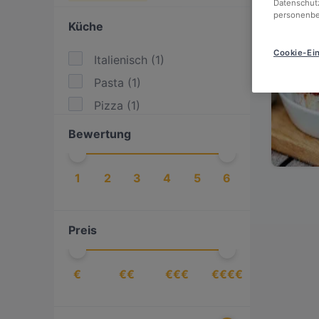
Datenschutz
personenbe
Küche
Cookie-Ein
Italienisch
(
1
)
Pasta
(
1
)
Pizza
(
1
)
Bewertung
1
2
3
4
5
6
Preis
€
€€
€€€
€€€€