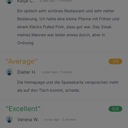
Katja C.
a year ago
·
3 reviews
Ein optisch sehr schönes Restaurant und sehr netter
Bedienung. Ich hatte eine kleine Pfanne mit Fritten und
einem Klecks Pulled Pork, dass gut war. Das Steak
meines Mannes war leider etwas durch, aber in
Ordnung
"
Average
"
3
/6
Dieter H.
a year ago
·
1 review
Die Homepage und die Speisekarte versprechen mehr
als auf den Tisch kommt, schade.
"
Excellent
"
6
/6
Verena W.
a year ago
·
2 reviews