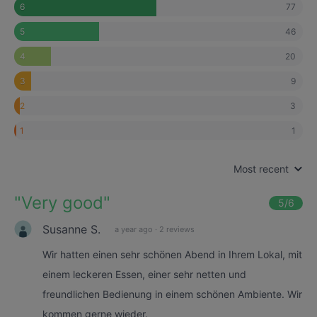
77
6
46
5
20
4
9
3
3
2
1
1
Most recent
"
Very good
"
5
/6
Susanne S.
a year ago
·
2 reviews
Wir hatten einen sehr schönen Abend in Ihrem Lokal, mit
einem leckeren Essen, einer sehr netten und
freundlichen Bedienung in einem schönen Ambiente. Wir
kommen gerne wieder.