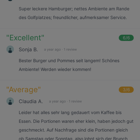
Super leckere Hamburger; nettes Ambiente am Rande
des Golfplatzes; freundlicher, aufmerksamer Service.
"
Excellent
"
6
/6
Sonja B.
a year ago
·
1 review
Bester Burger und Pommes seit langem! Schönes
Ambiente! Werden wieder kommen!
"
Average
"
3
/6
Claudia A.
a year ago
·
1 review
Leider hat alles sehr lang gedauert vom Kaffee bis
Essen. Die Portionen waren eher klein, haben jedoch gut
geschmeckt. Auf Nachfrage sind die Portionen gleich
ob Samstag oder Sonntag, also lohnt sich der Brunch