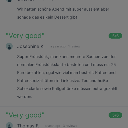
Wir hatten schöne Abend mit super aussieht aber
schade das es kein Dessert gibt
"
Very good
"
5
/6
Josephine K.
a year ago
·
1 review
Super Frühstück, man kann mehrere Sachen von der
normalen Frühstückskarte bestellen und muss nur 25
Euro bezahlen, egal wie viel man bestellt. Kaffee und
Kaffeespeizalitäten sind inklusive. Tee und heiße
Schokolade sowie Kaltgetränke müssen extra gezahlt
werden.
"
Very good
"
5
/6
Thomas F.
a year ago
·
3 reviews