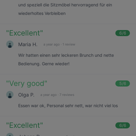
und speziell die Sitzmöbel hervorragend für ein
wiederholtes Verbleiben
"
Excellent
"
6
/6
Maria H.
a year ago
·
1 review
Wir hatten einen sehr leckeren Brunch und nette
Bedienung. Gerne wieder!
"
Very good
"
5
/6
Olga P.
a year ago
·
7 reviews
Essen war ok, Personal sehr nett, war nicht viel los
"
Excellent
"
6
/6