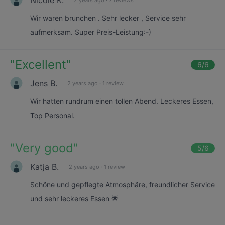
Wir waren brunchen . Sehr lecker , Service sehr
aufmerksam. Super Preis-Leistung:-)
"
Excellent
"
6
/6
Jens B.
2 years ago
·
1 review
Wir hatten rundrum einen tollen Abend. Leckeres Essen,
Top Personal.
"
Very good
"
5
/6
Katja B.
2 years ago
·
1 review
Schöne und gepflegte Atmosphäre, freundlicher Service
und sehr leckeres Essen 🌟