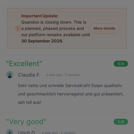
Important Update:
Quandoo is closing down. This is
i
a planned, phased process and
More details
our platform remains available until
30 September 2026
.
"
Excellent
"
6
/6
Claudia F.
a year ago
·
2 reviews
Sehr nette und schnelle Servicekraft! Essen qualitativ
und geschmacklich hervorragend und gut präsentiert,
sah toll aus!
"
Very good
"
5
/6
Urich D.
a year ago
·
2 reviews