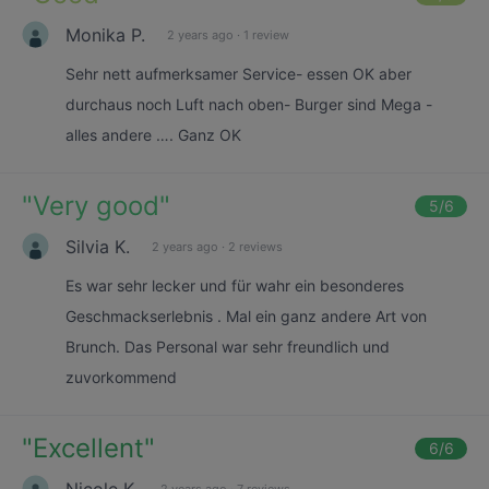
Monika P.
2 years ago
·
1 review
Sehr nett aufmerksamer Service- essen OK aber
durchaus noch Luft nach oben- Burger sind Mega -
alles andere …. Ganz OK
"
Very good
"
5
/6
Silvia K.
2 years ago
·
2 reviews
Es war sehr lecker und für wahr ein besonderes
Geschmackserlebnis . Mal ein ganz andere Art von
Brunch. Das Personal war sehr freundlich und
zuvorkommend
"
Excellent
"
6
/6
Nicole K.
2 years ago
·
7 reviews