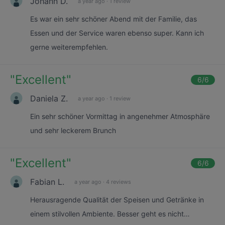
Johann D.
a year ago
·
1 review
Es war ein sehr schöner Abend mit der Familie, das
Essen und der Service waren ebenso super. Kann ich
gerne weiterempfehlen.
"
Excellent
"
6
/6
Daniela Z.
a year ago
·
1 review
Ein sehr schöner Vormittag in angenehmer Atmosphäre
und sehr leckerem Brunch
"
Excellent
"
6
/6
Fabian L.
a year ago
·
4 reviews
Herausragende Qualität der Speisen und Getränke in
einem stilvollen Ambiente. Besser geht es nicht…