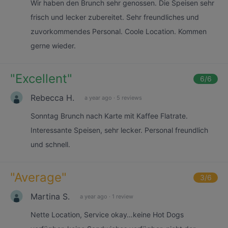
Wir haben den Brunch sehr genossen. Die Speisen sehr
frisch und lecker zubereitet. Sehr freundliches und
zuvorkommendes Personal. Coole Location. Kommen
gerne wieder.
"
Excellent
"
6
/6
Rebecca H.
a year ago
·
5 reviews
Sonntag Brunch nach Karte mit Kaffee Flatrate.
Interessante Speisen, sehr lecker. Personal freundlich
und schnell.
"
Average
"
3
/6
Martina S.
a year ago
·
1 review
Nette Location, Service okay…keine Hot Dogs