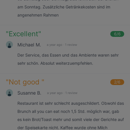
am Sonntag. Zusätzliche Getränkekosten sind im
angenehmen Rahmen
"
Excellent
"
6
/6
Michael M.
a year ago
·
1 review
Der Service, das Essen und das Ambiente waren sehr
sehr schön. Absolut weiterzuempfehlen.
"
Not good
"
2
/6
Susanne B.
a year ago
·
1 review
Restaurant ist sehr schlecht ausgeschildert. Obwohl das
Brunch all you can eat noch 1,5 Std. möglich war, gab
es kein Brot/Toast mehr und somit viele der Gerichte auf
der Speisekarte nicht. Kaffee wurde ohne Milch