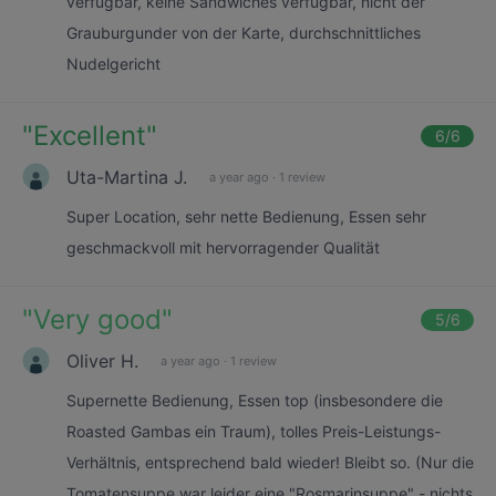
verfügbar, keine Sandwiches verfügbar, nicht der
Grauburgunder von der Karte, durchschnittliches
Nudelgericht
"
Excellent
"
6
/6
Uta-Martina J.
a year ago
·
1 review
Super Location, sehr nette Bedienung, Essen sehr
geschmackvoll mit hervorragender Qualität
"
Very good
"
5
/6
Oliver H.
a year ago
·
1 review
Supernette Bedienung, Essen top (insbesondere die
Roasted Gambas ein Traum), tolles Preis-Leistungs-
Verhältnis, entsprechend bald wieder! Bleibt so. (Nur die
Tomatensuppe war leider eine "Rosmarinsuppe" - nichts