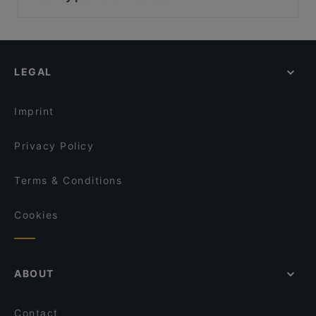
Anako
Taste of Punjab
Zionskirchplatz, Berlin
Buon Cibo
Bahnhöfchen
Bahnhof Rosenthaler Platz, Berlin
Lords of Beef
Aleppo Rose
Bahnhof Senefelderplatz, Berlin
Restaurant Schneider Junior
Cala-Dor Mini-Pizzeria
LEGAL
Bahnhof Weinmeisterstrasse, Berlin
Vlamia Restaurant (Ro)
Royal India Bonn
Bahnhof Rosa-Luxemburg-Platz, Berlin
Burger Braz
Kiu Bonn
Imprint
Trattoria Verdi
Olivenzweig Restaurant
Privacy Policy
Terms & Conditions
Cookies
ABOUT
Contact