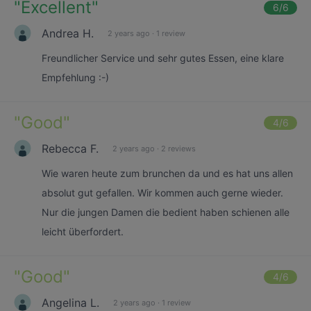
"
Excellent
"
6
/6
Andrea H.
2 years ago
·
1 review
Freundlicher Service und sehr gutes Essen, eine klare
Empfehlung :-)
"
Good
"
4
/6
Rebecca F.
2 years ago
·
2 reviews
Wie waren heute zum brunchen da und es hat uns allen
absolut gut gefallen. Wir kommen auch gerne wieder.
Nur die jungen Damen die bedient haben schienen alle
leicht überfordert.
"
Good
"
4
/6
Angelina L.
2 years ago
·
1 review