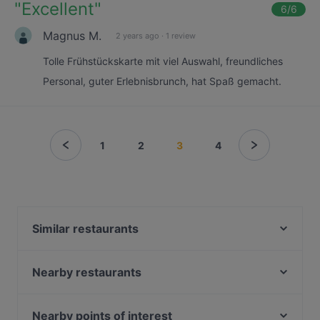
"
Excellent
"
6
/6
Magnus M.
2 years ago
·
1 review
Tolle Frühstückskarte mit viel Auswahl, freundliches
Personal, guter Erlebnisbrunch, hat Spaß gemacht.
1
2
3
4
Similar restaurants
Fiano Restaurant, Cafe & Bar Troisdorf
Em Höttche Urfeld
Nearby restaurants
Via Veneto
Restaurant CANTOS
Ristorante Antica Roma
Glücksbissen
Nearby points of interest