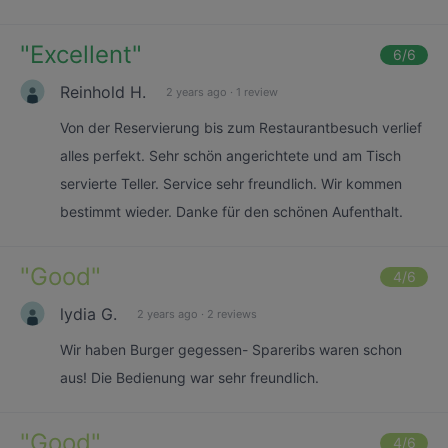
"
Excellent
"
6
/6
Reinhold H.
2 years ago
·
1 review
Von der Reservierung bis zum Restaurantbesuch verlief
alles perfekt. Sehr schön angerichtete und am Tisch
servierte Teller. Service sehr freundlich. Wir kommen
bestimmt wieder. Danke für den schönen Aufenthalt.
"
Good
"
4
/6
lydia G.
2 years ago
·
2 reviews
Wir haben Burger gegessen- Spareribs waren schon
aus! Die Bedienung war sehr freundlich.
"
Good
"
4
/6