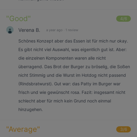
"
Good
"
4
/6
Verena B.
a year ago
·
1 review
Schönes Konzept aber das Essen ist für mich nur okay.
Es gibt nicht viel Auswahl, was eigentlich gut ist. Aber:
die einzelnen Komponenten waren alle nicht
überragend. Das Brot der Burger zu bröselig, die Soßen
nicht Stimmig und die Wurst im Hotdog nicht passend
(Rindsbratwurst). Gut war: das Patty im Burger war
frisch und wie gewünscht rosa. Fazit: insgesamt nicht
schlecht aber für mich kein Grund noch einmal
hinzugehen.
"
Average
"
3
/6