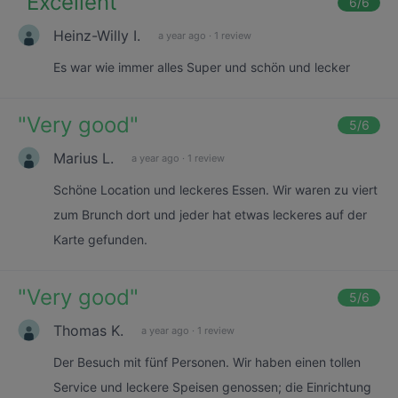
"
Excellent
"
6
/6
Heinz-Willy I.
a year ago
·
1 review
Es war wie immer alles Super und schön und lecker
"
Very good
"
5
/6
Marius L.
a year ago
·
1 review
Schöne Location und leckeres Essen. Wir waren zu viert
zum Brunch dort und jeder hat etwas leckeres auf der
Karte gefunden.
"
Very good
"
5
/6
Thomas K.
a year ago
·
1 review
Der Besuch mit fünf Personen. Wir haben einen tollen
Service und leckere Speisen genossen; die Einrichtung