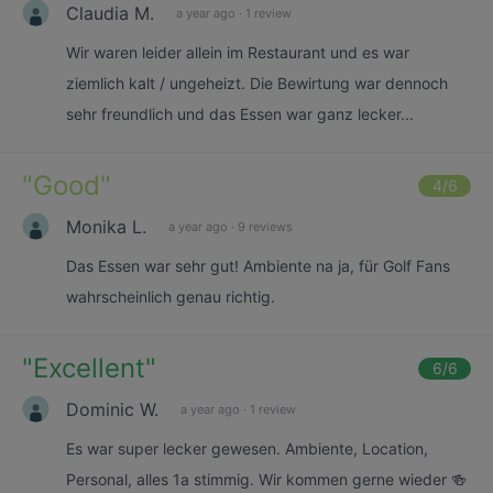
Claudia M.
a year ago
·
1 review
Wir waren leider allein im Restaurant und es war
ziemlich kalt / ungeheizt. Die Bewirtung war dennoch
sehr freundlich und das Essen war ganz lecker...
"
Good
"
4
/6
Monika L.
a year ago
·
9 reviews
Das Essen war sehr gut! Ambiente na ja, für Golf Fans
wahrscheinlich genau richtig.
"
Excellent
"
6
/6
Dominic W.
a year ago
·
1 review
Es war super lecker gewesen. Ambiente, Location,
Personal, alles 1a stimmig. Wir kommen gerne wieder 🍻