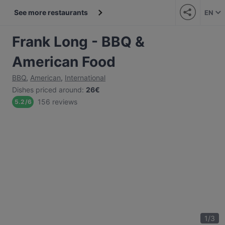
See more restaurants
EN
Frank Long - BBQ &
American Food
BBQ
,
American
,
International
Dishes priced around
:
26€
156 reviews
5.2
/
6
1
/
3