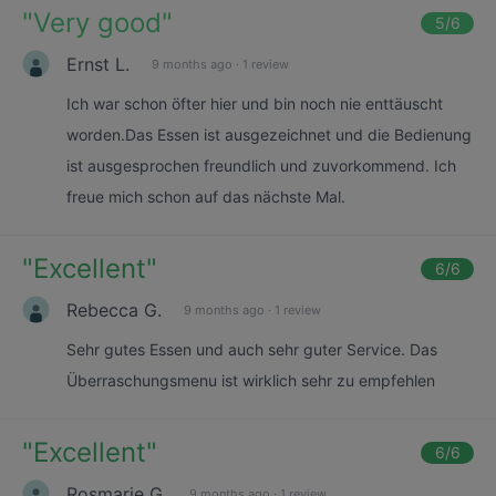
"
Very good
"
5
/6
Ernst L.
9 months ago
·
1 review
Ich war schon öfter hier und bin noch nie enttäuscht
worden.Das Essen ist ausgezeichnet und die Bedienung
ist ausgesprochen freundlich und zuvorkommend. Ich
freue mich schon auf das nächste Mal.
"
Excellent
"
6
/6
Rebecca G.
9 months ago
·
1 review
Sehr gutes Essen und auch sehr guter Service. Das
Überraschungsmenu ist wirklich sehr zu empfehlen
"
Excellent
"
6
/6
Rosmarie G.
9 months ago
·
1 review