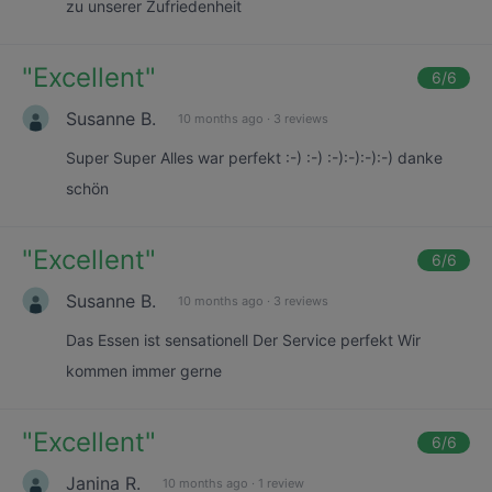
zu unserer Zufriedenheit
"
Excellent
"
6
/6
Susanne B.
10 months ago
·
3 reviews
Super Super Alles war perfekt :-) :-) :-):-):-):-) danke
schön
"
Excellent
"
6
/6
Susanne B.
10 months ago
·
3 reviews
Das Essen ist sensationell Der Service perfekt Wir
kommen immer gerne
"
Excellent
"
6
/6
Janina R.
10 months ago
·
1 review