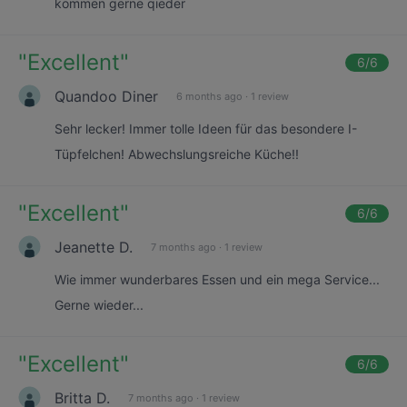
kommen gerne qieder
"
Excellent
"
6
/6
Quandoo Diner
6 months ago
·
1 review
Sehr lecker! Immer tolle Ideen für das besondere I-
Tüpfelchen! Abwechslungsreiche Küche!!
"
Excellent
"
6
/6
Jeanette D.
7 months ago
·
1 review
Wie immer wunderbares Essen und ein mega Service...
Gerne wieder...
"
Excellent
"
6
/6
Britta D.
7 months ago
·
1 review