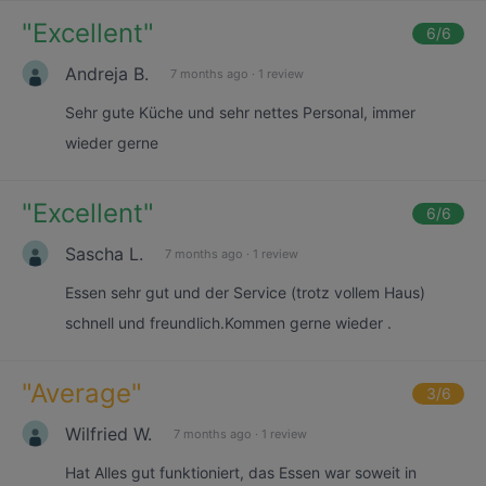
"
Excellent
"
6
/6
Andreja B.
7 months ago
·
1 review
Sehr gute Küche und sehr nettes Personal, immer
wieder gerne
"
Excellent
"
6
/6
Sascha L.
7 months ago
·
1 review
Essen sehr gut und der Service (trotz vollem Haus)
schnell und freundlich.Kommen gerne wieder .
"
Average
"
3
/6
Wilfried W.
7 months ago
·
1 review
Hat Alles gut funktioniert, das Essen war soweit in