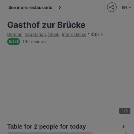
See more restaurants
EN
Gasthof zur Brücke
€
€
€
€
German
,
Vegetarian
,
Steak
,
International
192 reviews
5.5
/
6
1
/
5
Table for 2 people for today