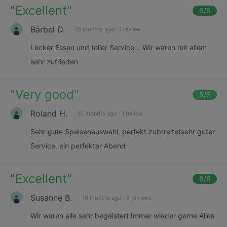
"
Excellent
"
6
/6
Bärbel D.
10 months ago
·
1 review
Lecker Essen und toller Service… Wir waren mit allem
sehr zufrieden
"
Very good
"
5
/6
Roland H.
10 months ago
·
1 review
Sehr gute Speisenauswahl, perfekt zubrreitetsehr guter
Service, ein perfekter Abend
"
Excellent
"
6
/6
Susanne B.
10 months ago
·
3 reviews
Wir waren alle sehr begeistert Immer wieder gerne Alles