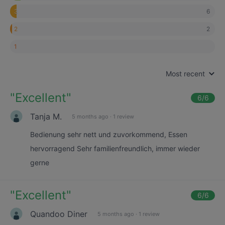
6
3
2
2
1
Most recent
"
Excellent
"
6
/6
Tanja M.
5 months ago
·
1 review
Bedienung sehr nett und zuvorkommend, Essen
hervorragend Sehr familienfreundlich, immer wieder
gerne
"
Excellent
"
6
/6
Quandoo Diner
5 months ago
·
1 review