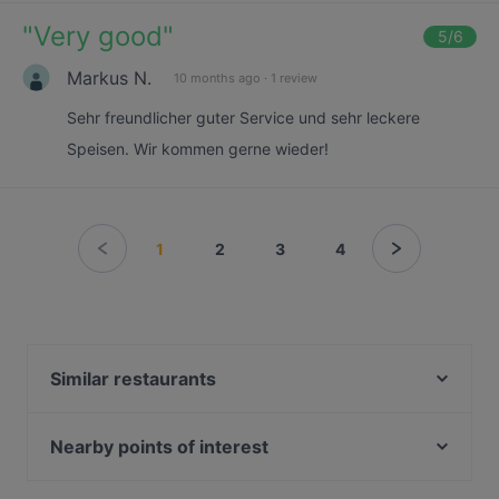
"
Very good
"
5
/6
Markus N.
10 months ago
·
1 review
Sehr freundlicher guter Service und sehr leckere
Speisen. Wir kommen gerne wieder!
1
2
3
4
Similar restaurants
Hoa Ban
Tobu Asian Restaurant
Nearby points of interest
U-Bahn Stüttgenhof, Cologne