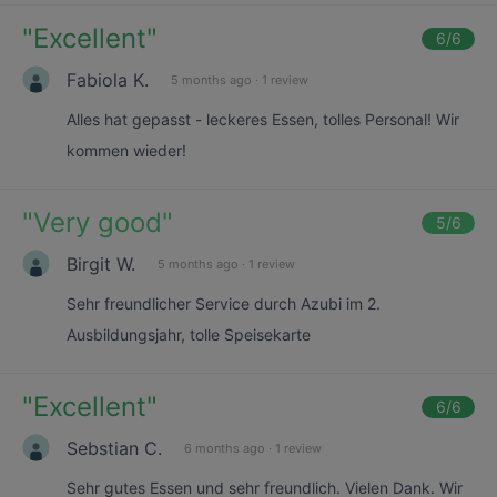
"
Excellent
"
6
/6
Fabiola K.
5 months ago
·
1 review
Alles hat gepasst - leckeres Essen, tolles Personal! Wir
kommen wieder!
"
Very good
"
5
/6
Birgit W.
5 months ago
·
1 review
Sehr freundlicher Service durch Azubi im 2.
Ausbildungsjahr, tolle Speisekarte
"
Excellent
"
6
/6
Sebstian C.
6 months ago
·
1 review
Sehr gutes Essen und sehr freundlich. Vielen Dank. Wir