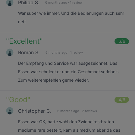
Philipp S.
6 months ago
·
1 review
War super wie immer. Und die Bedienungen auch sehr
nett
"
Excellent
"
6
/6
Roman S.
6 months ago
·
1 review
Der Empfang und Service war ausgezeichnet. Das
Essen war sehr lecker und ein Geschmackserlebnis.
Zum weiterempfehlen gerne wieder.
"
Good
"
4
/6
Christopher C.
6 months ago
·
2 reviews
Essen war OK, hatte wohl den Zwiebelrostbraten
mediume rare bestellt, kam als medium aber da das