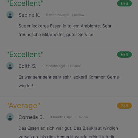
"
Excellent
"
6
/6
Sabine K.
9 months ago
·
1 review
Super leckeres Essen in tollem Ambiente. Sehr
freundliche Mitarbeiter, guter Service
"
Excellent
"
6
/6
Edith S.
9 months ago
·
1 review
Es war sehr sehr sehr sehr lecker!! Kommen Gerne
wieder!
"
Average
"
3
/6
Cornelia B.
9 months ago
·
1 review
Das Essen an sich war gut. Das Blaukraut wirklich
versalzen, als dies bemerkt wurde erhielt ich die