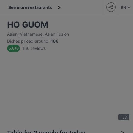
See more restaurants
EN
HO GUOM
Asian
,
Vietnamese
,
Asian Fusion
Dishes priced around
:
16€
160 reviews
5.6
/
6
1
/
3
Table for 2 people for today