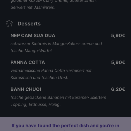
goldener Kokos- Curry Creme, Süßkartoffeln.
Serviert mit Jasminreis.
Desserts
NEP CAM SUA DUA
5,90€
schwarzer Klebreis in Mango-Kokos- creme und
frische Mango-Würfel.
PANNA COTTA
5,90€
vietnamesische Panna Cotta verfeinert mit
Kokosmilch und frischen Obst.
BANH CHUOI
6,20€
frische gebackene Bananen mit karamel- lisiertem
Topping, Erdnüsse, Honig.
If you have found the perfect dish and you're in