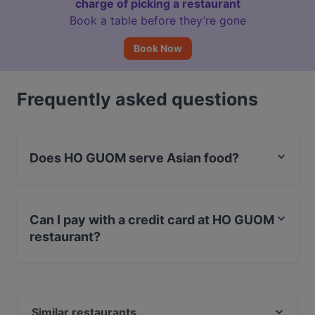
charge of picking a restaurant
Book a table before they’re gone
Book Now
Frequently asked questions
Does HO GUOM serve Asian food?
Yes, the restaurant HO GUOM serves Asian food and
also serves Vietnamese, Asian Fusion food.
Can I pay with a credit card at HO GUOM
restaurant?
Yes, you can pay with Visa, MasterCard, Diners / JCB,
Debit / Maestro Card.
Similar restaurants