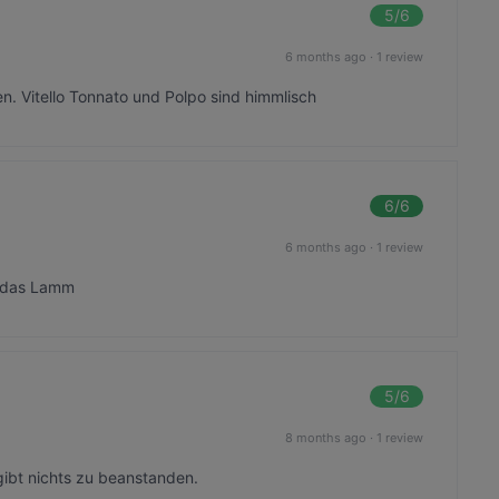
5
/6
6 months ago
·
1 review
. Vitello Tonnato und Polpo sind himmlisch
6
/6
6 months ago
·
1 review
o das Lamm
5
/6
8 months ago
·
1 review
ibt nichts zu beanstanden.