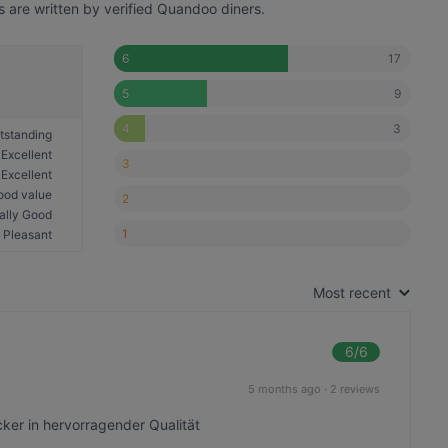
s are written by verified Quandoo diners.
17
6
9
5
3
4
tstanding
Excellent
3
Excellent
ood value
2
ally Good
1
Pleasant
Most recent
6
/6
5 months ago
·
2 reviews
cker in hervorragender Qualität