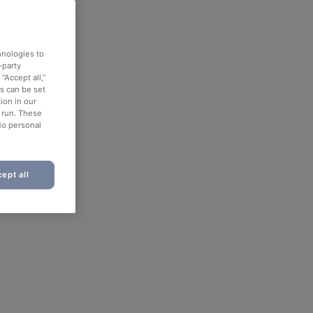
hnologies to
-party
“Accept all,”
es can be set
ion in our
o run. These
No personal
ept all