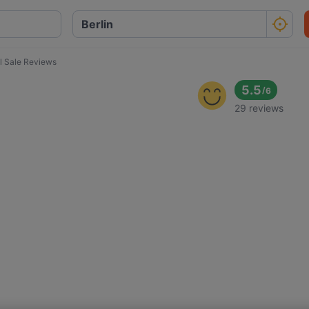
l Sale Reviews
5.5
/
6
29 reviews