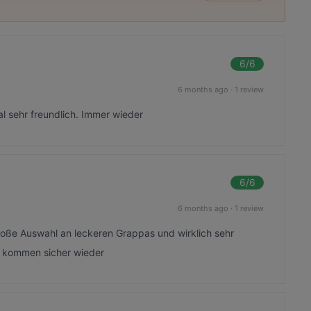
6
/6
6 months ago
·
1 review
l sehr freundlich. Immer wieder
6
/6
6 months ago
·
1 review
roße Auswahl an leckeren Grappas und wirklich sehr
r kommen sicher wieder