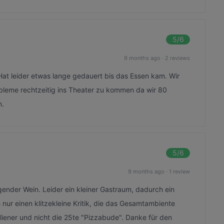
5
/6
9 months ago
·
2 reviews
Hat leider etwas lange gedauert bis das Essen kam. Wir
obleme rechtzeitig ins Theater zu kommen da wir 80
n.
5
/6
9 months ago
·
1 review
nder Wein. Leider ein kleiner Gastraum, dadurch ein
 nur einen klitzekleine Kritik, die das Gesamtambiente
taliener und nicht die 25te "Pizzabude". Danke für den