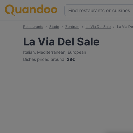
Restaurants
Stade
Zentrum
La Via Del Sale
La Via De
La Via Del Sale
Italian
,
Mediterranean
,
European
Dishes priced around
:
28€