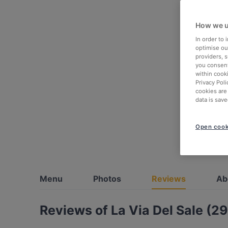
How we u
In order to
optimise our
providers, 
you consent
within cook
Privacy Poli
cookies are
data is save
Open cook
Menu
Photos
Reviews
Ab
Reviews of La Via Del Sale (29