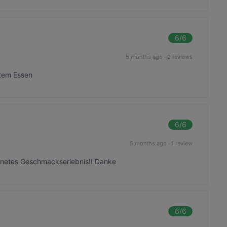
6
/6
5 months ago
·
2 reviews
utem Essen
6
/6
5 months ago
·
1 review
chnetes Geschmackserlebnis!! Danke
6
/6