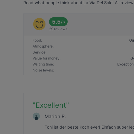
Read what people think about La Via Del Sale! All review
5.5
/
6
29 reviews
Food
:
Ou
Atmosphere
:
Service
:
Value for money
:
G
Waiting time
:
Exception
Noise levels
:
"
Excellent
"
Marion R.
Toni ist der beste Koch ever! Einfach super le