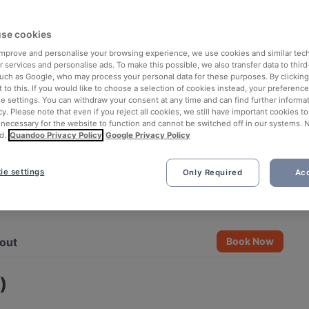
se cookies
 improve and personalise your browsing experience, we use cookies and similar tec
 services and personalise ads. To make this possible, we also transfer data to third
such as Google, who may process your personal data for these purposes. By clicking 
 to this. If you would like to choose a selection of cookies instead, your preferenc
ie settings. You can withdraw your consent at any time and can find further informat
cy. Please note that even if you reject all cookies, we still have important cookies t
 necessary for the website to function and cannot be switched off in our systems. 
d.
Quandoo Privacy Policy
Google Privacy Policy
ie settings
Only Required
Acc
See all 6 photos
out
Book Now
)