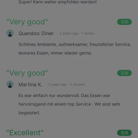
Super! Kann weiter empfohlen werden!
"
Very good
"
5
/6
Quandoo Diner
2 years ago
·
1 review
Schönes Ambiente, aufmerksamer, freundlicher Service,
leckeres Essen, immer wieder gerne.
"
Very good
"
5
/6
Martina K.
2 years ago
·
2 reviews
Es war einfach nur wundervoll. Das Essen war
hervorragend mit einem top Service . Wir sind sehr
begeistert.
"
Excellent
"
6
/6