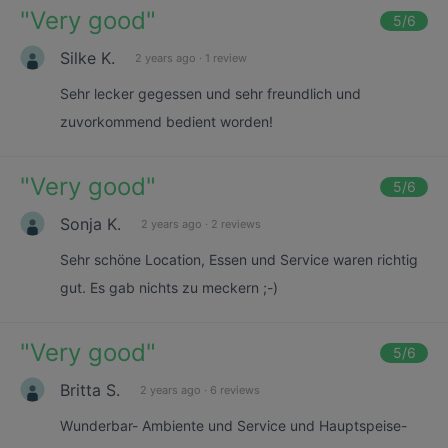
"
Very good
"
5
/6
Silke K.
2 years ago
·
1 review
Sehr lecker gegessen und sehr freundlich und
zuvorkommend bedient worden!
"
Very good
"
5
/6
Sonja K.
2 years ago
·
2 reviews
Sehr schöne Location, Essen und Service waren richtig
gut. Es gab nichts zu meckern ;-)
"
Very good
"
5
/6
Britta S.
2 years ago
·
6 reviews
Wunderbar- Ambiente und Service und Hauptspeise-