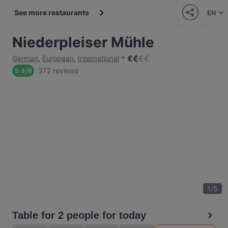
See more restaurants
EN
Niederpleiser Mühle
€
€
€
€
German
,
European
,
International
372 reviews
5.3
/
6
1
/
5
Table for 2 people for today