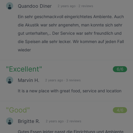
Quandoo Diner
2 years ago
·
2 reviews
Ein sehr geschmackvoll eingerichtetes Ambiente. Auch
die Akustik war sehr angenehm, man konnte sich sehr
gut unterhalten,.. Der Service war sehr freundlich und
die Speisen alle sehr lecker. Wir kommen auf jeden Fall
wieder
"
Excellent
"
6
/6
Marvin H.
2 years ago
·
3 reviews
It is a new place with great food, service and location
"
Good
"
4
/6
Brigitte R.
2 years ago
·
2 reviews
Gutes Essen,leider passt die Einrichtung und Ambiente