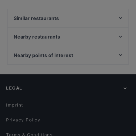
Similar restaurants
Trattoria Verdi
Casbah
Nearby restaurants
Latino im Nordbahnhof
Glücksbissen
El Loco Mexicano
Taste of Punjab
Nearby points of interest
Friendly Cityhotel Oktopus
HOMEI Gyoza
Bahnhof Schlesisches Tor, Berlin
Restaurant "Zum Treppchen in Pützchen"
Gustav Restaurant in der KAH
Bahnhof Osthafen, Berlin
Vlamia Restaurant (Ro)
Plaza Toro Tapas & Grillrestaurant
Helsingforser Platz, Berlin
Burger Braz
Royal India Bonn
LEGAL
Bahnhof Warschauer Strasse, Berlin
Via Roma Ristorante
Kiu Bonn
Theater Bunte Buechse, Berlin
Lords of Beef
Cala-Dor Mini-Pizzeria
Imprint
Coco Mango
Café Nova
Privacy Policy
Terms & Conditions