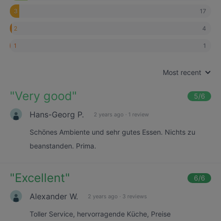
17
3
4
2
1
1
Most recent
"
Very good
"
5
/6
Hans-Georg P.
2 years ago
·
1 review
Schönes Ambiente und sehr gutes Essen. Nichts zu
beanstanden. Prima.
"
Excellent
"
6
/6
Alexander W.
2 years ago
·
3 reviews
Toller Service, hervorragende Küche, Preise