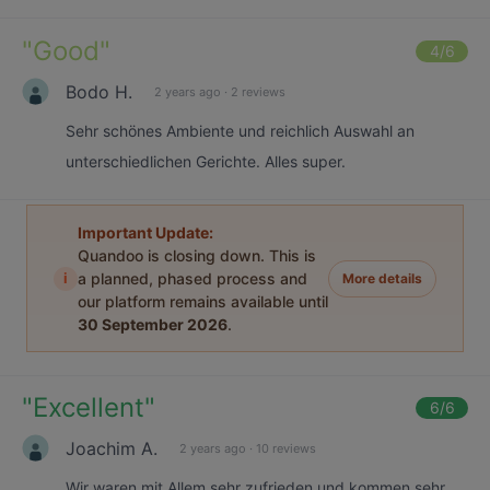
"
Good
"
4
/6
Bodo H.
2 years ago
·
2 reviews
Sehr schönes Ambiente und reichlich Auswahl an
unterschiedlichen Gerichte. Alles super.
Important Update:
Quandoo is closing down. This is
i
a planned, phased process and
More details
our platform remains available until
30 September 2026
.
"
Excellent
"
6
/6
Joachim A.
2 years ago
·
10 reviews
Wir waren mit Allem sehr zufrieden und kommen sehr