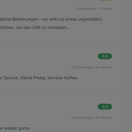
7 months ago
·
1 review
liche Bedienungen - nur wirkt es etwas ungemütlich,
fstehen, um das Café zu verlassen…
6
/6
7 months ago
·
30 reviews
 Service. Kleine Preise, leckerer Kaffee.
6
/6
7 months ago
·
30 reviews
mer wieder gerne.