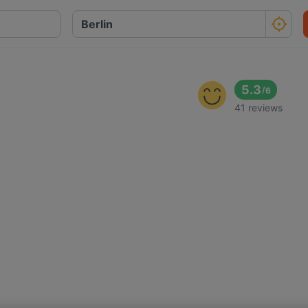
5.3
/
6
41 reviews