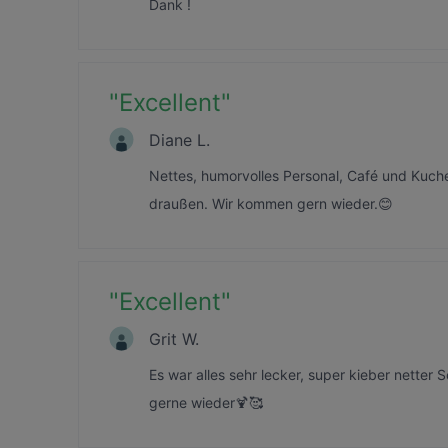
Dank !
"
Excellent
"
Diane L.
Nettes, humorvolles Personal, Café und Kuch
draußen. Wir kommen gern wieder.😊
"
Excellent
"
Grit W.
Es war alles sehr lecker, super kieber netter
gerne wieder🍹🥰