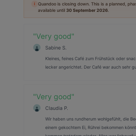
i
Quandoo is closing down. This is a planned, ph
available until
30 September 2026
.
"
Very good
"
Sabine S.
Kleines, feines Café zum Frühstück oder snac
lecker angerichtet. Der Café war auch sehr 
"
Very good
"
Claudia P.
Wir haben uns rundherum wohlgefühlt, die Bed
einem gekochtem Ei, Rührei bekommen könnte, 
kommen trotzdem wieder. Alles war liebevoll 