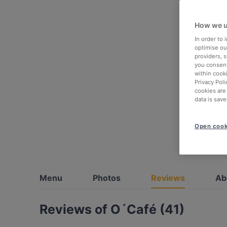
How we u
In order to
optimise our
providers, 
you consent
within cook
Privacy Poli
cookies are
data is save
Open cook
Menu
Photos
Reviews
Ab
Reviews of O´Café (41)