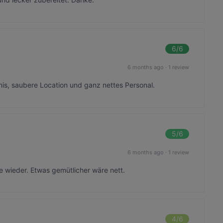
6
/6
6 months ago
·
1 review
nis, saubere Location und ganz nettes Personal.
5
/6
6 months ago
·
1 review
e wieder. Etwas gemütlicher wäre nett.
4
/6