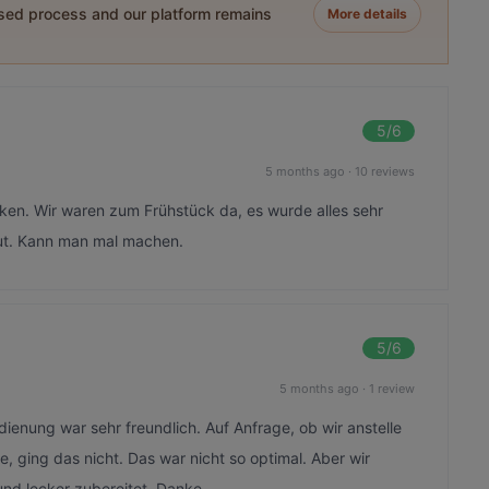
ased process and our platform remains
More details
5
/6
5 months ago
·
10 reviews
ken. Wir waren zum Frühstück da, es wurde alles sehr
gut. Kann man mal machen.
5
/6
5 months ago
·
1 review
ienung war sehr freundlich. Auf Anfrage, ob wir anstelle
ging das nicht. Das war nicht so optimal. Aber wir
und lecker zubereitet. Danke.