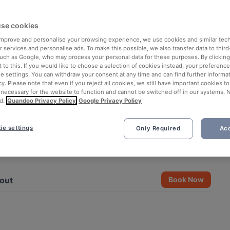
se cookies
 improve and personalise your browsing experience, we use cookies and similar tec
 services and personalise ads. To make this possible, we also transfer data to third
such as Google, who may process your personal data for these purposes. By clicking 
 to this. If you would like to choose a selection of cookies instead, your preferenc
ie settings. You can withdraw your consent at any time and can find further informat
cy. Please note that even if you reject all cookies, we still have important cookies t
 necessary for the website to function and cannot be switched off in our systems. 
d.
Quandoo Privacy Policy
Google Privacy Policy
ie settings
Only Required
Acc
See all 3 photos
out
Book Now