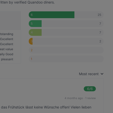
itten by verified Quandoo diners.
25
6
7
5
7
4
tstanding
Excellent
2
3
Excellent
eat value
2
ally Good
1
 pleasant
Most recent
6
/6
4 months ago
·
1 review
das Frühstück lässt keine Wünsche offen! Vielen lieben