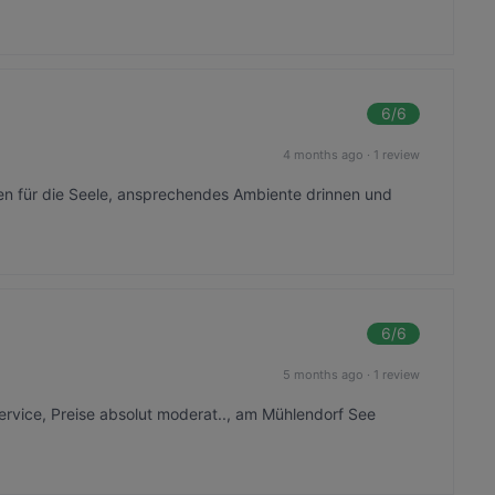
6
/6
4 months ago
·
1 review
en für die Seele, ansprechendes Ambiente drinnen und
6
/6
5 months ago
·
1 review
 Service, Preise absolut moderat.., am Mühlendorf See