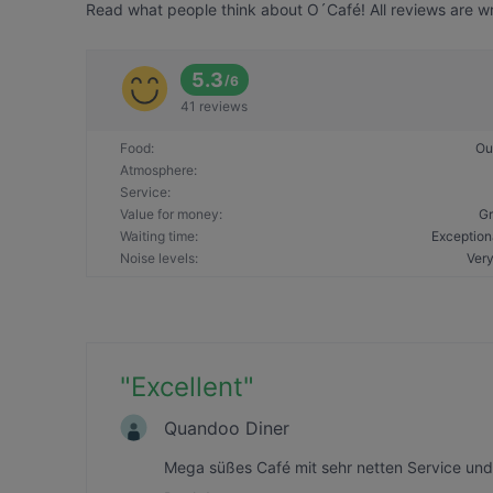
Read what people think about O´Café! All reviews are wr
5.3
/
6
41 reviews
Food
:
Ou
Atmosphere
:
Service
:
Value for money
:
Gr
Waiting time
:
Exception
Noise levels
:
Very
"
Excellent
"
Quandoo Diner
Mega süßes Café mit sehr netten Service und 