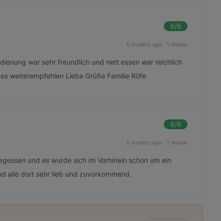
6
/6
5 months ago
·
1 review
dienung war sehr freundlich und nett essen war reichlich
 es weiterempfehlen Liebe Grüße Familie Röfe
6
/6
5 months ago
·
1 review
gegessen und es wurde sich im Vorhinein schon um ein
 alle dort sehr lieb und zuvorkommend.