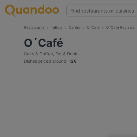
Restaurants
Teltow
Centre
O´Café
O´Café Reviews
O´Café
Cake & Coffee
,
Eat & Drink
Dishes priced around
:
12€