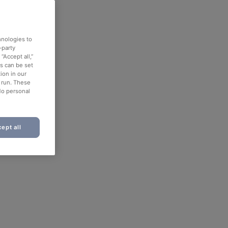
hnologies to
-party
“Accept all,”
es can be set
ion in our
o run. These
No personal
ept all