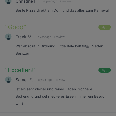
Christine H.
a year ago
·
2 reviews
Beste Pizza direkt am Dom und das alles zum Karneval
"
Good
"
4
/6
Frank M.
a year ago
·
1 review
War absolut in Ordnung, Little Italy halt 🫶🏼. Netter
Besitzer
"
Excellent
"
6
/6
Samer E.
a year ago
·
1 review
Ist ein sehr kleiner und feiner Laden. Schnelle
Bedienung und sehr leckeres Essen immer ein Besuch
wert