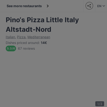
See more restaurants
EN
Pino‘s Pizza Little Italy
Altstadt-Nord
Italian
,
Pizza
,
Mediterranean
Dishes priced around
:
14€
67 reviews
5.3
/
6
1
/
3