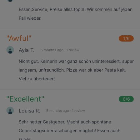
Essen,Service, Preise alles top👌🏼 Wir kommen auf jeden
Fall wieder.
"
Awful
"
1
/6
Ayla T.
5 months ago
·
1 review
Nicht gut. Kellnerin war ganz schön uninteressiert, super
langsam, unfreundlich. Pizza war ok aber Pasta kalt.
Viel zu überteuert
"
Excellent
"
6
/6
Louisa R.
5 months ago
·
1 review
Sehr netter Gastgeber. Macht auch spontane
Geburtstagsüberraschungen möglich! Essen auch
super!