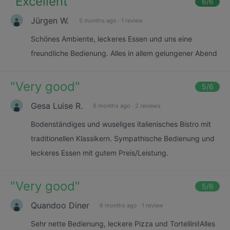
"
Excellent
"
6
/6
Jürgen W.
5 months ago
·
1 review
Schönes Ambiente, leckeres Essen und uns eine
freundliche Bedienung. Alles in allem gelungener Abend
"
Very good
"
5
/6
Gesa Luise R.
6 months ago
·
2 reviews
Bodenständiges und wuseliges italienisches Bistro mit
traditionellen Klassikern. Sympathische Bedienung und
leckeres Essen mit gutem Preis/Leistung.
"
Very good
"
5
/6
Quandoo Diner
6 months ago
·
1 review
Sehr nette Bedienung, leckere Pizza und Tortellini!Alles