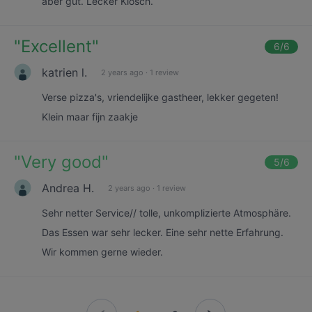
aber gut. Lecker Klösch.
"
Excellent
"
6
/6
katrien l.
2 years ago
·
1 review
Verse pizza's, vriendelijke gastheer, lekker gegeten!
Klein maar fijn zaakje
"
Very good
"
5
/6
Andrea H.
2 years ago
·
1 review
Sehr netter Service// tolle, unkomplizierte Atmosphäre.
Das Essen war sehr lecker. Eine sehr nette Erfahrung.
Wir kommen gerne wieder.