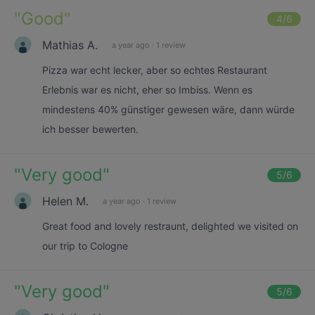
"
Good
"
4
/6
Mathias A.
a year ago
·
1 review
Pizza war echt lecker, aber so echtes Restaurant
Erlebnis war es nicht, eher so Imbiss. Wenn es
mindestens 40% günstiger gewesen wäre, dann würde
ich besser bewerten.
"
Very good
"
5
/6
Helen M.
a year ago
·
1 review
Great food and lovely restraunt, delighted we visited on
our trip to Cologne
"
Very good
"
5
/6