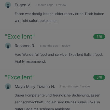
Eugen V.
8 months ago
·
1 review
Essen war richtig lecker, leider reservierten Tisch haben
wir nicht sofort bekommen
"
Excellent
"
6
/6
Rosanne R.
8 months ago
·
1 review
Had Wonderful food and service. Excellent Italian food.
Highly recommend.
"
Excellent
"
6
/6
Maya Mary Tiziana N.
8 months ago
·
1 review
Super kompetente und freundliche Bedienung, Essen
sehr schmackhaft und ein sehr kleines süßes Lokal in
guter Lage mit schönem Ambiente.