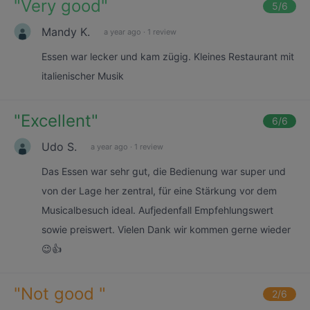
"
Very good
"
5
/6
Mandy K.
a year ago
·
1 review
Essen war lecker und kam zügig. Kleines Restaurant mit
italienischer Musik
"
Excellent
"
6
/6
Udo S.
a year ago
·
1 review
Das Essen war sehr gut, die Bedienung war super und
von der Lage her zentral, für eine Stärkung vor dem
Musicalbesuch ideal. Aufjedenfall Empfehlungswert
sowie preiswert. Vielen Dank wir kommen gerne wieder
😉👍
"
Not good
"
2
/6