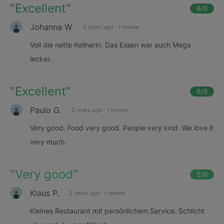
"
Excellent
"
6
/6
Johanna W.
2 years ago
·
1 review
Voll die nette Kellnerin. Das Essen war auch Mega
lecker.
"
Excellent
"
6
/6
Paulo G.
2 years ago
·
1 review
Very good. Food very good. People very kind. We love it
very much.
"
Very good
"
5
/6
Klaus P.
2 years ago
·
1 review
Kleines Restaurant mit persönlichem Service. Schlicht