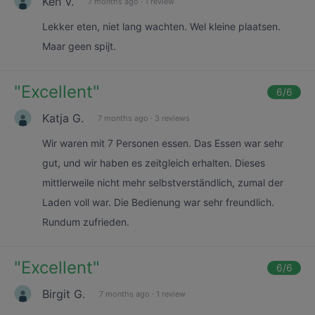
Ken V.
7 months ago
·
1 review
Lekker eten, niet lang wachten. Wel kleine plaatsen.
Maar geen spijt.
"
Excellent
"
6
/6
Katja G.
7 months ago
·
3 reviews
Wir waren mit 7 Personen essen. Das Essen war sehr
gut, und wir haben es zeitgleich erhalten. Dieses
mittlerweile nicht mehr selbstverständlich, zumal der
Laden voll war. Die Bedienung war sehr freundlich.
Rundum zufrieden.
"
Excellent
"
6
/6
Birgit G.
7 months ago
·
1 review