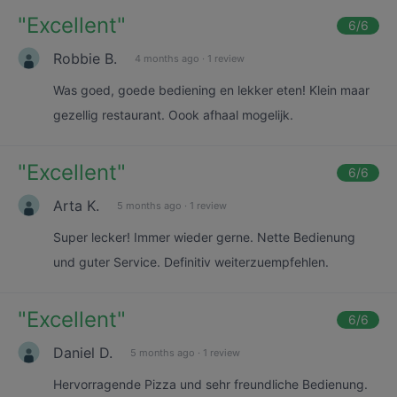
"
Excellent
"
6
/6
Robbie B.
4 months ago
·
1 review
Was goed, goede bediening en lekker eten! Klein maar
gezellig restaurant. Oook afhaal mogelijk.
"
Excellent
"
6
/6
Arta K.
5 months ago
·
1 review
Super lecker! Immer wieder gerne. Nette Bedienung
und guter Service. Definitiv weiterzuempfehlen.
"
Excellent
"
6
/6
Daniel D.
5 months ago
·
1 review
Hervorragende Pizza und sehr freundliche Bedienung.