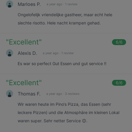
Marloes P.
a year ago
·
1 review
Ongelofelijk vriendelijke gastheer, maar echt hele
slechte risotto. Hele nacht krampen gehad.
"
Excellent
"
6
/6
Alexis D.
a year ago
·
1 review
Es war so perfect Gut Essen und gut service !!
"
Excellent
"
6
/6
Thomas F.
a year ago
·
3 reviews
Wir waren heute im Pino‘s Pizza, das Essen (sehr
leckere Pizzen) und die Atmosphäre im kleinen Lokal
waren super. Sehr netter Service 😊.