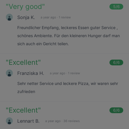
"
Very good
"
5
/6
Sonja K.
a year ago
·
1 review
Freundlicher Empfang, leckeres Essen guter Service ,
schönes Ambiente. Für den kleineren Hunger darf man
sich auch ein Gericht teilen.
"
Excellent
"
6
/6
Franziska H.
a year ago
·
1 review
Sehr netter Service und leckere Pizza, wir waren sehr
zufrieden
"
Excellent
"
6
/6
Lennart B.
a year ago
·
36 reviews