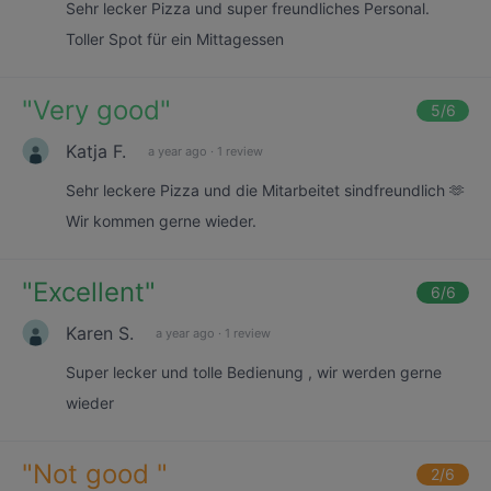
Sehr lecker Pizza und super freundliches Personal.
Toller Spot für ein Mittagessen
"
Very good
"
5
/6
Katja F.
a year ago
·
1 review
Sehr leckere Pizza und die Mitarbeitet sindfreundlich 🫶
Wir kommen gerne wieder.
"
Excellent
"
6
/6
Karen S.
a year ago
·
1 review
Super lecker und tolle Bedienung , wir werden gerne
wieder
"
Not good
"
2
/6