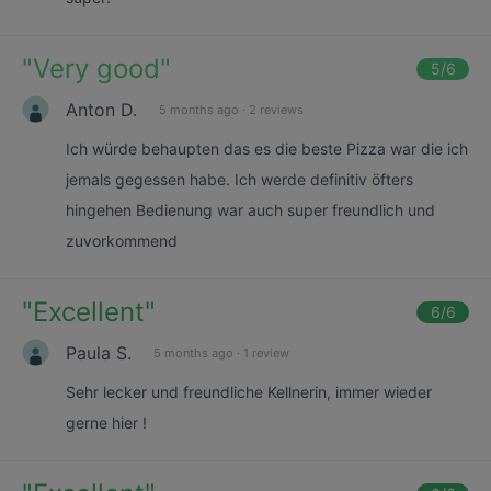
"
Very good
"
5
/6
Anton D.
5 months ago
·
2 reviews
Ich würde behaupten das es die beste Pizza war die ich
jemals gegessen habe. Ich werde definitiv öfters
hingehen Bedienung war auch super freundlich und
zuvorkommend
"
Excellent
"
6
/6
Paula S.
5 months ago
·
1 review
Sehr lecker und freundliche Kellnerin, immer wieder
gerne hier !