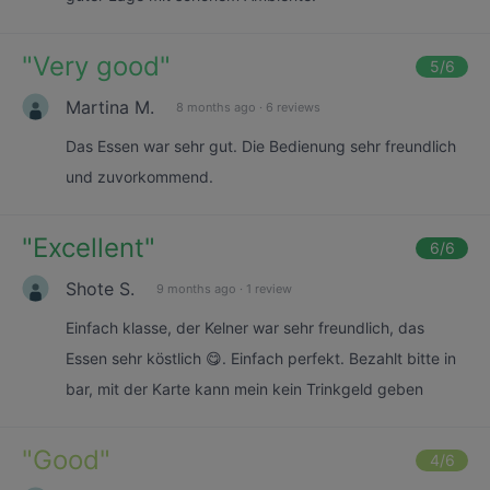
"
Very good
"
5
/6
Martina M.
8 months ago
·
6 reviews
Das Essen war sehr gut. Die Bedienung sehr freundlich
und zuvorkommend.
"
Excellent
"
6
/6
Shote S.
9 months ago
·
1 review
Einfach klasse, der Kelner war sehr freundlich, das
Essen sehr köstlich 😋. Einfach perfekt. Bezahlt bitte in
bar, mit der Karte kann mein kein Trinkgeld geben
"
Good
"
4
/6