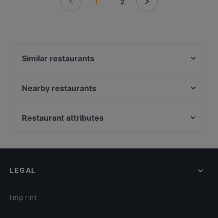
1
2
Similar restaurants
GREEN SMOKE Cologne
Peking am Dom
Nearby restaurants
COCO Ramen - Sushi - Asian kitchen
Chuchus Grill Burger
Prevôt
Bamiyan & Bollyfood Köln
Restaurant attributes
Via Sistina
Saigyo
Family-friendly Restaurants in Cologne
Sorry Mama
Trattoria Pizzeria Italia
Casual Restaurants in Cologne
Restaurant Bepi
Trapas III Könige
Restaurants For Groups in Cologne
Pizza Pasta Lucca
Mikado Sushi & More Köln
LEGAL
Restaurants For Business Lunch in Cologne
Slavia
Gertrudenhof am Neumarkt
Kid-friendly Restaurants in Cologne
Kunibert der Fiese
Burger Colony
Imprint
Hambaga Burger
NeoNeo