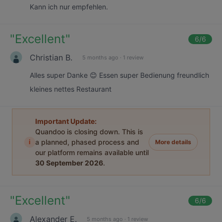
Kann ich nur empfehlen.
"
Excellent
"
6
/6
Christian B.
5 months ago
·
1 review
Alles super Danke 😊 Essen super Bedienung freundlich
kleines nettes Restaurant
Important Update:
Quandoo is closing down. This is
i
a planned, phased process and
More details
our platform remains available until
30 September 2026
.
"
Excellent
"
6
/6
Alexander E.
5 months ago
·
1 review