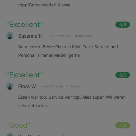
topp!Gerne wieder! Klasse!
"
Excellent
"
6
/6
Susanne H.
7 months ago
·
16 reviews
Sehr lecker. Beste Pizza in Köln. Toller Service und
Personal :) immer wieder gerne
"
Excellent
"
6
/6
Flora W.
7 months ago
·
1 review
Essen war top. Service war top. Alles super. Wir waren
sehr zufrieden.
"
Good
"
4
/6