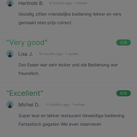
Herlinde B.
9 months ago
·
1 review
Gezellig zitten vriendelijke bediening lekker en vers
gemaakt eten prijs correct
"
Very good
"
5
/6
Lisa J.
10 months ago
·
1 review
Das Essen war sehr lecker und die Bedienung war
freundlich.
"
Excellent
"
6
/6
Michel D.
10 months ago
·
1 review
Super leuk en lekker restaurant Geweldige bediening.
Fantastisch gegeten Wel even reserveren