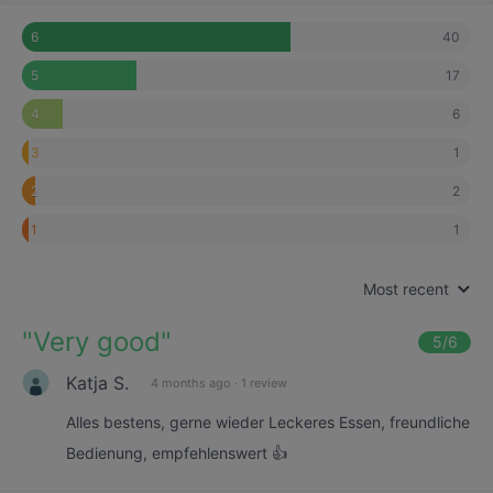
40
6
17
5
6
4
1
3
2
2
1
1
Most recent
"
Very good
"
5
/6
Katja S.
4 months ago
·
1 review
Alles bestens, gerne wieder Leckeres Essen, freundliche
Bedienung, empfehlenswert 👍