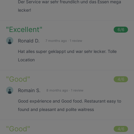
Der Service war sehr freundlich und das Essen mega
lecker!
"
Excellent
"
6
/6
Ronald D.
7 months ago
·
1 review
Hat alles super geklappt und war sehr lecker. Tolle
Location
"
Good
"
4
/6
Romain S.
8 months ago
·
1 review
Good expérience and Good food. Restaurant easy to
found and pleasant and polite waitress
"
Good
"
4
/6