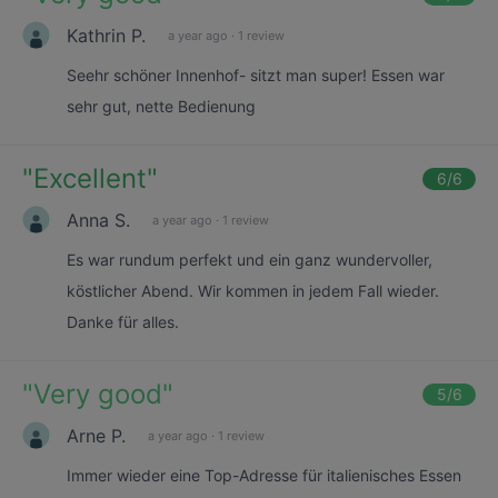
Kathrin P.
a year ago
·
1 review
Seehr schöner Innenhof- sitzt man super! Essen war
sehr gut, nette Bedienung
"
Excellent
"
6
/6
Anna S.
a year ago
·
1 review
Es war rundum perfekt und ein ganz wundervoller,
köstlicher Abend. Wir kommen in jedem Fall wieder.
Danke für alles.
"
Very good
"
5
/6
Arne P.
a year ago
·
1 review
Immer wieder eine Top-Adresse für italienisches Essen