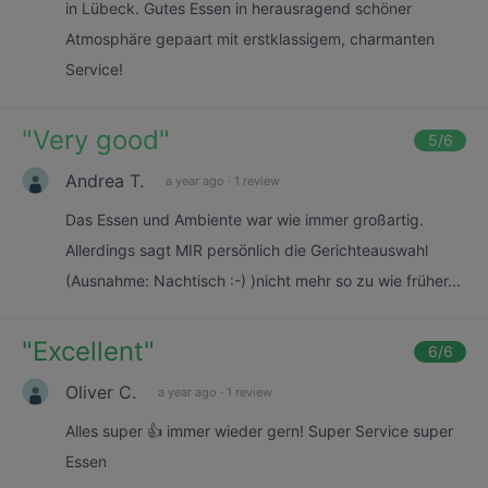
in Lübeck. Gutes Essen in herausragend schöner
Atmosphäre gepaart mit erstklassigem, charmanten
Service!
"
Very good
"
5
/6
Andrea T.
a year ago
·
1 review
Das Essen und Ambiente war wie immer großartig.
Allerdings sagt MIR persönlich die Gerichteauswahl
(Ausnahme: Nachtisch :-) )nicht mehr so zu wie früher...
"
Excellent
"
6
/6
Oliver C.
a year ago
·
1 review
Alles super 👍 immer wieder gern! Super Service super
Essen