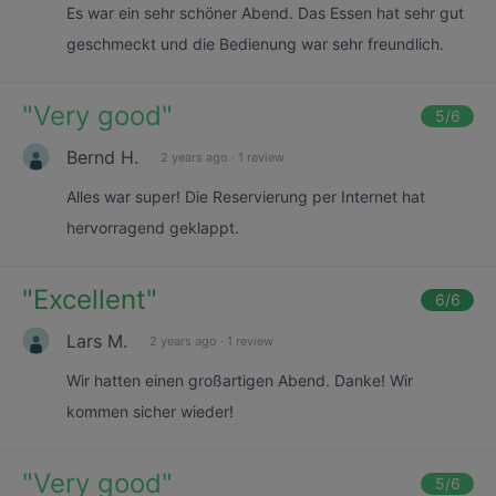
Es war ein sehr schöner Abend. Das Essen hat sehr gut
geschmeckt und die Bedienung war sehr freundlich.
"
Very good
"
5
/6
Bernd H.
2 years ago
·
1 review
Alles war super! Die Reservierung per Internet hat
hervorragend geklappt.
"
Excellent
"
6
/6
Lars M.
2 years ago
·
1 review
Wir hatten einen großartigen Abend. Danke! Wir
kommen sicher wieder!
"
Very good
"
5
/6