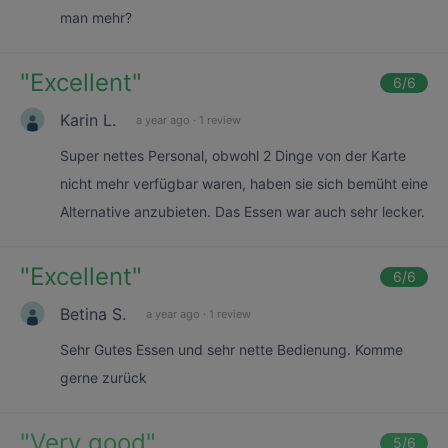
man mehr?
"
Excellent
"
6
/6
Karin L.
a year ago
·
1 review
Super nettes Personal, obwohl 2 Dinge von der Karte
nicht mehr verfügbar waren, haben sie sich bemüht eine
Alternative anzubieten. Das Essen war auch sehr lecker.
"
Excellent
"
6
/6
Betina S.
a year ago
·
1 review
Sehr Gutes Essen und sehr nette Bedienung. Komme
gerne zurück
"
Very good
"
5
/6