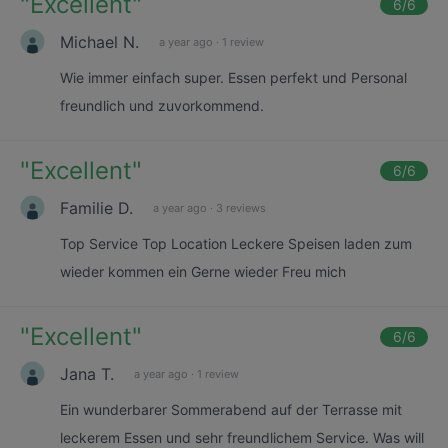
"
Excellent
"
6
/6
Michael N.
a year ago
·
1 review
Wie immer einfach super. Essen perfekt und Personal
freundlich und zuvorkommend.
"
Excellent
"
6
/6
Familie D.
a year ago
·
3 reviews
Top Service Top Location Leckere Speisen laden zum
wieder kommen ein Gerne wieder Freu mich
"
Excellent
"
6
/6
Jana T.
a year ago
·
1 review
Ein wunderbarer Sommerabend auf der Terrasse mit
leckerem Essen und sehr freundlichem Service. Was will