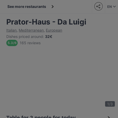
See more restaurants
EN
Prator-Haus - Da Luigi
Italian
,
Mediterranean
,
European
Dishes priced around
:
32€
165 reviews
5.3
/
6
1
/
3
Table for 2 people for today