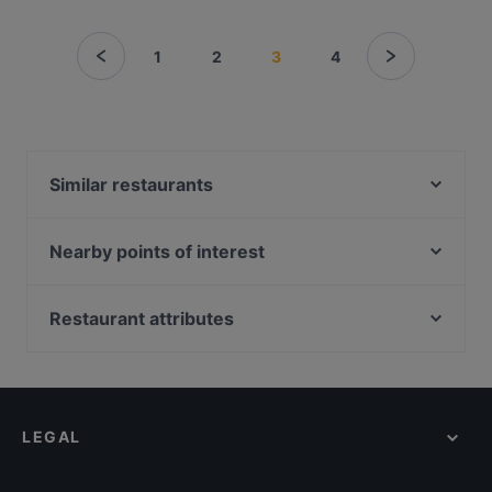
1
2
3
4
Similar restaurants
Restaurant Schlumachers
Mijori Sushi Bar
Nearby points of interest
Das kleine Steakhaus
MOM ART SPACE, Hamburg
Villa Palladio Beachcafe
Raum linksrechts, Hamburg
Restaurant attributes
Samoa Timmendorfer Strand
La Döns, Hamburg
Family-friendly Restaurants in Lübeck
Grande Beach Café
Klingendes Museum, Hamburg
Casual Restaurants in Lübeck
Waterkant
U-Bahn Gänsemarkt, Hamburg
Restaurants For Groups in Lübeck
LEGAL
Tourist-friendly Restaurants in Lübeck
Restaurants Open on Sunday in Lübeck