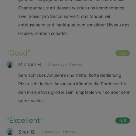
Champagner, statt dessen wurden uns kommentarlos
zwei Gläser pro Secco serviert, das fanden wir
enttäuschend und inadäquat zum sonstigen Niveau des
Hauses, einfach schade!
"
Good
"
4
/6
Michael H.
2 years ago
·
1 review
Sehr schickes Ambiente und nette, flotte Bedienung.
Pizza sehr lecker. Ansonsten könnten die Portionen für
den Preis etwas größer sein. Empfehlen wir so aber sehr
gerne weiter.
"
Excellent
"
6
/6
Sven B.
2 years ago
·
1 review