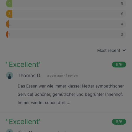
9
4
9
3
4
2
3
1
Most recent
"
Excellent
"
6
/6
Thomas D.
a year ago
·
1 review
Das Essen war wie immer klasse! Netter sympathischer
Service! Schöner, gemütlicher und begrünter Innenhof.
Immer wieder schön dort …
"
Excellent
"
6
/6