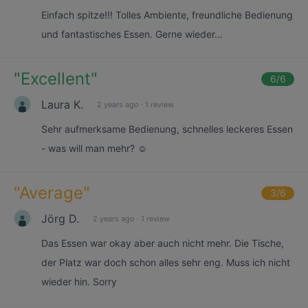
Einfach spitze!!! Tolles Ambiente, freundliche Bedienung
und fantastisches Essen. Gerne wieder…
"
Excellent
"
6
/6
Laura K.
2 years ago
·
1 review
Sehr aufmerksame Bedienung, schnelles leckeres Essen
- was will man mehr? ☺️
"
Average
"
3
/6
Jörg D.
2 years ago
·
1 review
Das Essen war okay aber auch nicht mehr. Die Tische,
der Platz war doch schon alles sehr eng. Muss ich nicht
wieder hin. Sorry