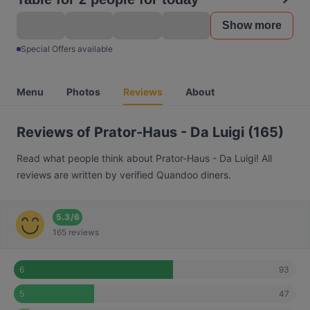
Show more
Special Offers available
Menu
Photos
Reviews
About
Reviews of Prator-Haus - Da Luigi (165)
Read what people think about Prator-Haus - Da Luigi! All
reviews are written by verified Quandoo diners.
5.3
/
6
165 reviews
93
6
47
5