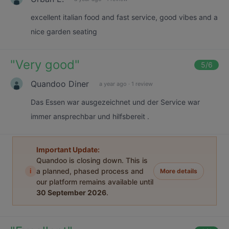
excellent italian food and fast service, good vibes and a
nice garden seating
"
Very good
"
5
/6
Quandoo Diner
a year ago
·
1 review
Das Essen war ausgezeichnet und der Service war
immer ansprechbar und hilfsbereit .
Important Update:
Quandoo is closing down. This is
i
a planned, phased process and
More details
our platform remains available until
30 September 2026
.