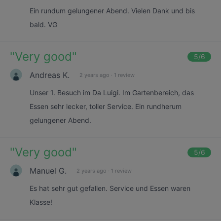
Ein rundum gelungener Abend. Vielen Dank und bis
bald. VG
"
Very good
"
5
/6
Andreas K.
2 years ago
·
1 review
Unser 1. Besuch im Da Luigi. Im Gartenbereich, das
Essen sehr lecker, toller Service. Ein rundherum
gelungener Abend.
"
Very good
"
5
/6
Manuel G.
2 years ago
·
1 review
Es hat sehr gut gefallen. Service und Essen waren
Klasse!