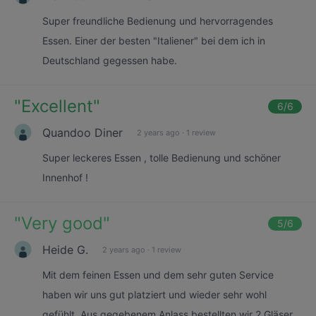
Super freundliche Bedienung und hervorragendes
Essen. Einer der besten "Italiener" bei dem ich in
Deutschland gegessen habe.
"
Excellent
"
6
/6
Quandoo Diner
2 years ago
·
1 review
Super leckeres Essen , tolle Bedienung und schöner
Innenhof !
"
Very good
"
5
/6
Heide G.
2 years ago
·
1 review
Mit dem feinen Essen und dem sehr guten Service
haben wir uns gut platziert und wieder sehr wohl
gefühlt. Aus gegebenem Anlass bestellten wir 2 Gläser