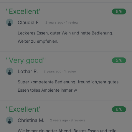
"
Excellent
"
6
/6
Claudia F.
2 years ago
·
1 review
Leckeres Essen, guter Wein und nette Bedienung.
Weiter zu empfehlen.
"
Very good
"
5
/6
Lothar R.
2 years ago
·
1 review
Super kompetente Bedienung, freundlich,sehr gutes
Essen tolles Ambiente immer w
"
Excellent
"
6
/6
Christina M.
2 years ago
·
8 reviews
Wie immer ein netter Abend. Bestes Essen und tolle