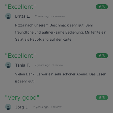
"
Excellent
"
6
/6
Britta L.
2 years ago
·
2 reviews
Pizza nach unserem Geschmack sehr gut. Sehr
freundliche und aufmerksame Bedienung. Mir fehlte ein
Salat als Hauptgang auf der Karte.
"
Excellent
"
6
/6
Tanja T.
2 years ago
·
1 review
Vielen Dank. Es war ein sehr schöner Abend. Das Essen
ist sehr gut!
"
Very good
"
5
/6
Jörg J.
2 years ago
·
1 review