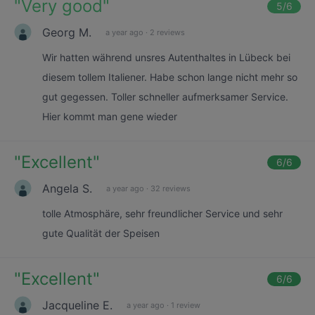
"
Very good
"
5
/6
Georg M.
a year ago
·
2 reviews
Wir hatten während unsres Autenthaltes in Lübeck bei
diesem tollem Italiener. Habe schon lange nicht mehr so
gut gegessen. Toller schneller aufmerksamer Service.
Hier kommt man gene wieder
"
Excellent
"
6
/6
Angela S.
a year ago
·
32 reviews
tolle Atmosphäre, sehr freundlicher Service und sehr
gute Qualität der Speisen
"
Excellent
"
6
/6
Jacqueline E.
a year ago
·
1 review