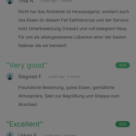
Tina N.
a year ago
·
1 review
Nicht nur das Ambiente ist herausragend, sondern auch
das Essen (in diesem Fall Saltimbocca) und der Service;
trotz Unterbesetzung (Urlaub) und voll belegtem Haus.
Für uns als alteingesessene Lübecker einer der besten
Italiener die wir kennen!!
"
Very good
"
5
/6
Siegried F.
a year ago
·
1 review
Freundliche Bedienung, gutes Essen, gemütliche
Atmosphäre, Sekt zur Begrüßung und Grappa zum
Abschied
"
Excellent
"
6
/6
Urban E.
a year ago
·
1 review