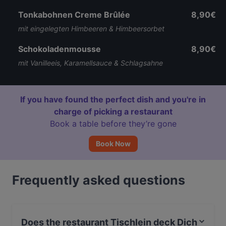
Tonkabohnen Creme Brûlée
8,90€
mit eingelegten Himbeeren & Himbeersorbet
Schokoladenmousse
8,90€
mit Vanilleeis, Karamellsauce & Schlagsahne
If you have found the perfect dish and you're in
charge of picking a restaurant
Book a table before they’re gone
Book Now
Frequently asked questions
Does the restaurant Tischlein deck Dich