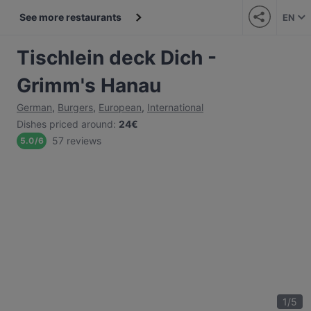
See more restaurants
EN
Tischlein deck Dich -
Grimm's Hanau
German
,
Burgers
,
European
,
International
Dishes priced around
:
24€
57 reviews
5.0
/
6
1
/
5