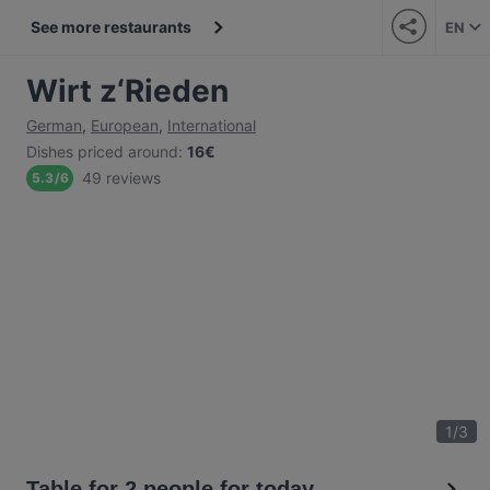
See more restaurants
EN
Wirt z‘Rieden
German
,
European
,
International
Dishes priced around
:
16€
49 reviews
5.3
/
6
1
/
3
Table for 2 people for today