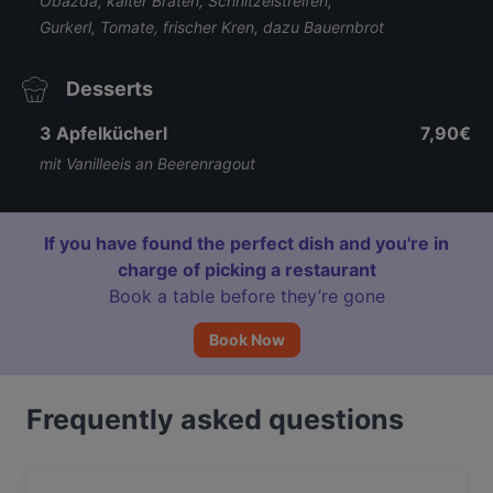
Obazda, kalter Braten, Schnitzelstreifen,
Gurkerl, Tomate, frischer Kren, dazu Bauernbrot
Desserts
3 Apfelkücherl
7,90€
mit Vanilleeis an Beerenragout
If you have found the perfect dish and you're in
charge of picking a restaurant
Book a table before they’re gone
Book Now
Frequently asked questions