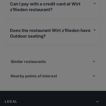
Can I pay with a credit card at Wirt
z‘Rieden restaurant?
Yes, you can pay with Debit / Maestro Card.
Does the restaurant Wirt z‘Rieden have
Outdoor seating?
Yes, the restaurant Wirt z‘Rieden has Outdoor seating.
Similar restaurants
KyO Ramen
BAMA
Nearby points of interest
Neue Pinakothek, Munich
Museum Brandhorst, Munich
Bayerische Staatsbibliothek, Munich
LEGAL
U-Bahn Universität, Munich