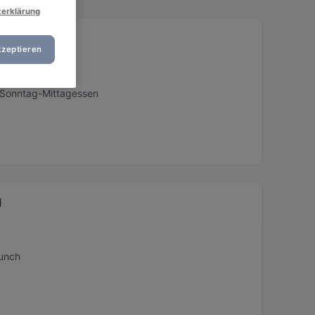
zerklärung
kzeptieren
, Sonntag-Mittagessen
g
runch