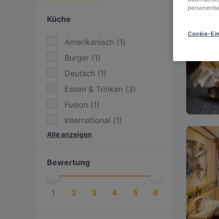
personenbe
Küche
Cookie-Ein
Amerikanisch
(
1
)
Burger
(
1
)
Deutsch
(
1
)
Essen & Trinken
(
3
)
Fusion
(
1
)
International
(
1
)
Alle anzeigen
Steak
(
1
)
Vegetarisch
(
1
)
Bewertung
1
2
3
4
5
6