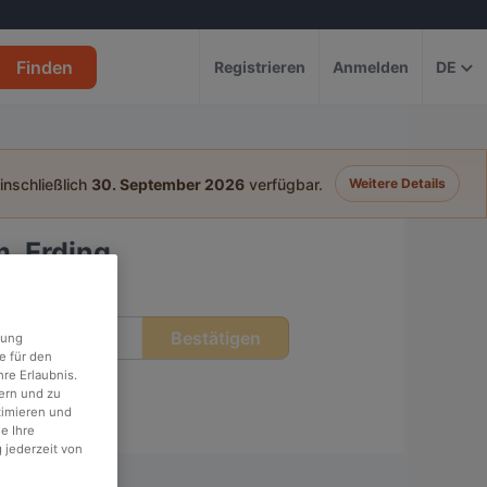
Finden
Registrieren
Anmelden
DE
einschließlich
30. September 2026
verfügbar.
Weitere Details
, Erding
Bestätigen
eit
rung
e für den
re Erlaubnis.
ern und zu
timieren und
e Ihre
 jederzeit von