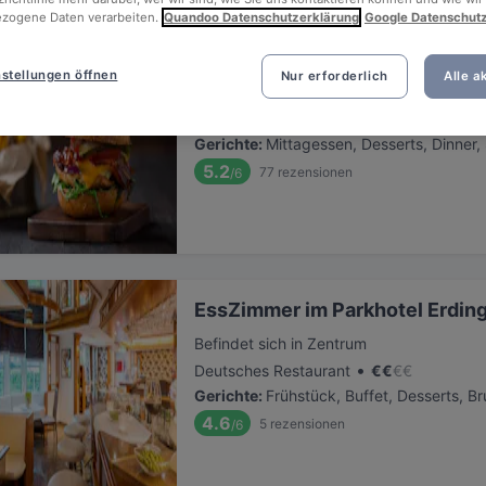
zogene Daten verarbeiten.
Quandoo Datenschutzerklärung
Google Datenschut
Effe&gold Erding
stellungen öffnen
Nur erforderlich
Alle a
Befindet sich in Zentrum
•
Amerikanisches Restaurant
€
€
€
€
Gerichte
:
Mittagessen, Desserts, Dinner
5.2
77
rezensionen
/6
EssZimmer im Parkhotel Erdin
Befindet sich in Zentrum
•
Deutsches Restaurant
€
€
€
€
Gerichte
:
Frühstück, Buffet, Desserts, B
4.6
5
rezensionen
/6