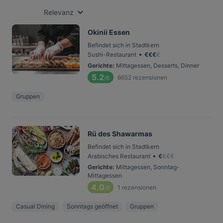
Relevanz
Okinii Essen
Befindet sich in Stadtkern
•
Sushi-Restaurant
€
€
€
€
Gerichte
:
Mittagessen, Desserts, Dinner
5.2
6652
rezensionen
/6
Gruppen
Rü des Shawarmas
Befindet sich in Stadtkern
•
Arabisches Restaurant
€
€
€
€
Gerichte
:
Mittagessen, Sonntag-
Mittagessen
4.0
1
rezensionen
/6
Casual Dining
Sonntags geöffnet
Gruppen