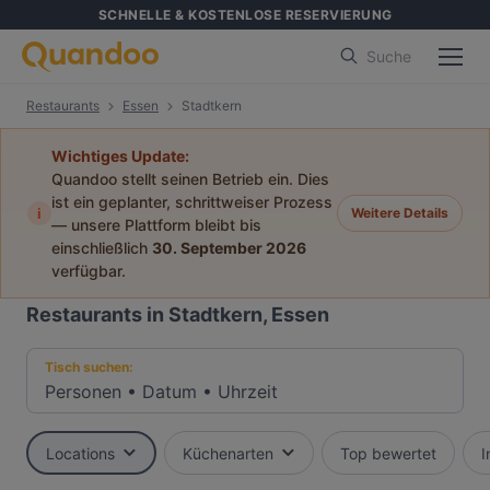
SCHNELLE & KOSTENLOSE RESERVIERUNG
Suche
Restaurants
Essen
Stadtkern
Wichtiges Update:
Quandoo stellt seinen Betrieb ein. Dies
ist ein geplanter, schrittweiser Prozess
i
Weitere Details
— unsere Plattform bleibt bis
einschließlich
30. September 2026
verfügbar.
Restaurants in Stadtkern, Essen
Tisch suchen:
Personen
•
Datum
•
Uhrzeit
Locations
Küchenarten
Top bewertet
I