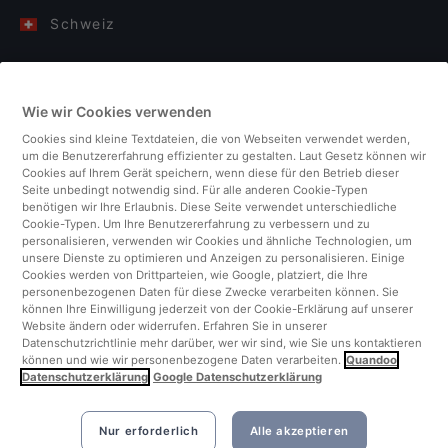
Schweiz
Deutschland
Wie wir Cookies verwenden
Italien
Cookies sind kleine Textdateien, die von Webseiten verwendet werden,
um die Benutzererfahrung effizienter zu gestalten. Laut Gesetz können wir
Finnland
Cookies auf Ihrem Gerät speichern, wenn diese für den Betrieb dieser
Seite unbedingt notwendig sind. Für alle anderen Cookie-Typen
benötigen wir Ihre Erlaubnis. Diese Seite verwendet unterschiedliche
Vereinigtes Königreich
Cookie-Typen. Um Ihre Benutzererfahrung zu verbessern und zu
personalisieren, verwenden wir Cookies und ähnliche Technologien, um
unsere Dienste zu optimieren und Anzeigen zu personalisieren. Einige
Türkei
Cookies werden von Drittparteien, wie Google, platziert, die Ihre
personenbezogenen Daten für diese Zwecke verarbeiten können. Sie
können Ihre Einwilligung jederzeit von der Cookie-Erklärung auf unserer
Niederlande
Website ändern oder widerrufen. Erfahren Sie in unserer
Datenschutzrichtlinie mehr darüber, wer wir sind, wie Sie uns kontaktieren
können und wie wir personenbezogene Daten verarbeiten.
Quandoo
Singapur
Datenschutzerklärung
Google Datenschutzerklärung
Nur erforderlich
Alle akzeptieren