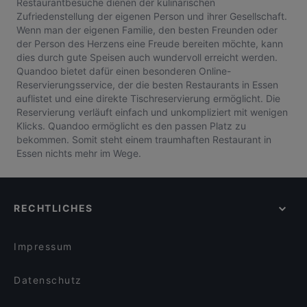
Restaurantbesuche dienen der kulinarischen
Zufriedenstellung der eigenen Person und ihrer Gesellschaft.
Wenn man der eigenen Familie, den besten Freunden oder
der Person des Herzens eine Freude bereiten möchte, kann
dies durch gute Speisen auch wundervoll erreicht werden.
Quandoo bietet dafür einen besonderen Online-
Reservierungsservice, der die besten Restaurants in Essen
auflistet und eine direkte Tischreservierung ermöglicht. Die
Reservierung verläuft einfach und unkompliziert mit wenigen
Klicks. Quandoo ermöglicht es den passen Platz zu
bekommen. Somit steht einem traumhaften Restaurant in
Essen nichts mehr im Wege.
RECHTLICHES
Impressum
Datenschutz