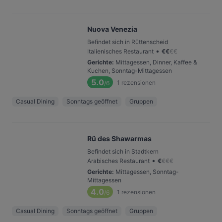
Nuova Venezia
Befindet sich in Rüttenscheid
•
Italienisches Restaurant
€
€
€
€
Gerichte
:
Mittagessen, Dinner, Kaffee &
Kuchen, Sonntag-Mittagessen
5.0
1
rezensionen
/6
Casual Dining
Sonntags geöffnet
Gruppen
Rü des Shawarmas
Befindet sich in Stadtkern
•
Arabisches Restaurant
€
€
€
€
Gerichte
:
Mittagessen, Sonntag-
Mittagessen
4.0
1
rezensionen
/6
Casual Dining
Sonntags geöffnet
Gruppen