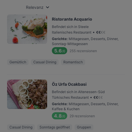
Relevanz
Ristorante Acquario
Befindet sich in Steele
•
Italienisches Restaurant
€
€
€
€
Gerichte
:
Mittagessen, Desserts, Dinner,
Sonntag-Mittagessen
5.6
255
rezensionen
/6
Gemütlich
Casual Dining
Romantisch
Öz Urfa Ocakbasi
Befindet sich in Altenessen-Süd
•
Türkisches Restaurant
€
€
€
€
Gerichte
:
Mittagessen, Desserts, Dinner,
Kaffee & Kuchen
4.8
29
rezensionen
/6
Casual Dining
Sonntags geöffnet
Gruppen