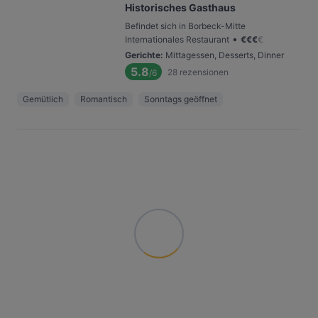
Historisches Gasthaus
Befindet sich in Borbeck-Mitte
•
Internationales Restaurant
€
€
€
€
Gerichte
:
Mittagessen, Desserts, Dinner
5.8
28
rezensionen
/6
Gemütlich
Romantisch
Sonntags geöffnet