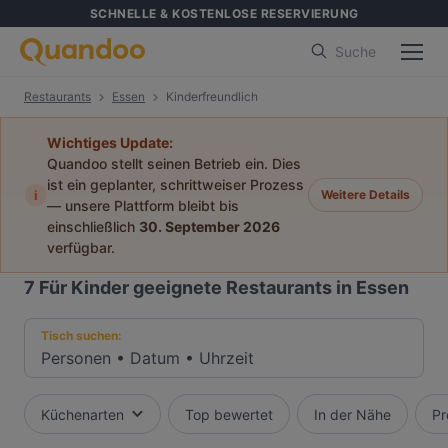
SCHNELLE & KOSTENLOSE RESERVIERUNG
Suche
Restaurants
Essen
Kinderfreundlich
Wichtiges Update:
Quandoo stellt seinen Betrieb ein. Dies
ist ein geplanter, schrittweiser Prozess
i
Weitere Details
— unsere Plattform bleibt bis
einschließlich
30. September 2026
verfügbar.
7
Für Kinder geeignete Restaurants in Essen
Tisch suchen:
Personen
•
Datum
•
Uhrzeit
Küchenarten
Top bewertet
In der Nähe
Pr