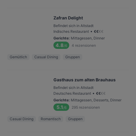
Zafran Delight
Befindet sich in Altstadt
•
Indisches Restaurant
€
€
€
€
Gerichte
:
Mittagessen, Dinner
4.8
4
rezensionen
/6
Gemütlich
Casual Dining
Gruppen
Gasthaus zum alten Brauhaus
Befindet sich in Altstadt
•
Deutsches Restaurant
€
€
€
€
Gerichte
:
Mittagessen, Desserts, Dinner
5.1
295
rezensionen
/6
Casual Dining
Romantisch
Gruppen