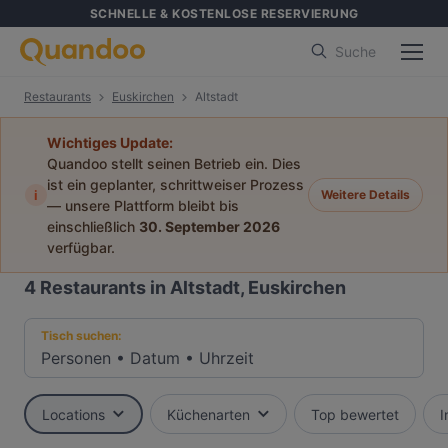
SCHNELLE & KOSTENLOSE RESERVIERUNG
Suche
Restaurants
Euskirchen
Altstadt
Wichtiges Update:
Quandoo stellt seinen Betrieb ein. Dies
ist ein geplanter, schrittweiser Prozess
i
Weitere Details
— unsere Plattform bleibt bis
einschließlich
30. September 2026
verfügbar.
4
Restaurants in Altstadt, Euskirchen
Tisch suchen:
Personen
•
Datum
•
Uhrzeit
Locations
Küchenarten
Top bewertet
I