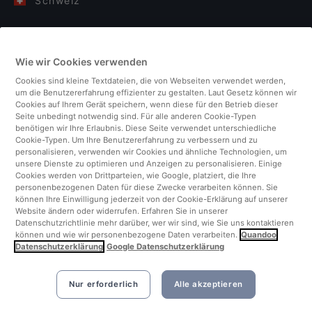
Schweiz
Deutschland
Wie wir Cookies verwenden
Italien
Cookies sind kleine Textdateien, die von Webseiten verwendet werden,
um die Benutzererfahrung effizienter zu gestalten. Laut Gesetz können wir
Finnland
Cookies auf Ihrem Gerät speichern, wenn diese für den Betrieb dieser
Seite unbedingt notwendig sind. Für alle anderen Cookie-Typen
benötigen wir Ihre Erlaubnis. Diese Seite verwendet unterschiedliche
Vereinigtes Königreich
Cookie-Typen. Um Ihre Benutzererfahrung zu verbessern und zu
personalisieren, verwenden wir Cookies und ähnliche Technologien, um
unsere Dienste zu optimieren und Anzeigen zu personalisieren. Einige
Türkei
Cookies werden von Drittparteien, wie Google, platziert, die Ihre
personenbezogenen Daten für diese Zwecke verarbeiten können. Sie
können Ihre Einwilligung jederzeit von der Cookie-Erklärung auf unserer
Niederlande
Website ändern oder widerrufen. Erfahren Sie in unserer
Datenschutzrichtlinie mehr darüber, wer wir sind, wie Sie uns kontaktieren
können und wie wir personenbezogene Daten verarbeiten.
Quandoo
Singapur
Datenschutzerklärung
Google Datenschutzerklärung
Nur erforderlich
Alle akzeptieren