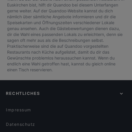
Euskirchen bist, hilft dir Quandoo bei diesem Unterfangen
gerne weiter. Auf der Quandoo-Website kannst du dich
nämlich über sämtliche Angebote informieren und dir die
Speisekarten und Öffnungszeiten verschiedener Lokale
genau ansehen. Auch die Gästebewertungen dienen dazu,
dir die Wahl eines passenden Lokals zu erleichtern, denn sie
sagen oft mehr aus als die Beschreibungen selbst.
Praktischerweise sind die auf Quandoo vorgestellten
Restaurants nach Küche aufgelistet, damit du dir das
Gewünschte problemlos heraussuchen kannst. Wenn du
endlich eine Wahl getroffen hast, kannst du gleich online
einen Tisch reservieren.
RECHTLICHES
Impressum
Datenschutz