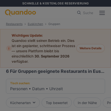
SCHNELLE & KOSTENLOSE RESERVIERUNG
Suche
Restaurants
Euskirchen
Gruppen
Wichtiges Update:
Quandoo stellt seinen Betrieb ein. Dies
ist ein geplanter, schrittweiser Prozess
i
Weitere Details
— unsere Plattform bleibt bis
einschließlich
30. September 2026
verfügbar.
6
Für Gruppen geeignete Restaurants in Euskirchen
Tisch suchen:
Personen
•
Datum
•
Uhrzeit
Küchenarten
Top bewertet
In der Nähe
Pr