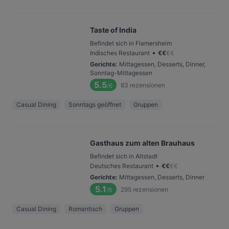
Taste of India
Befindet sich in Flamersheim
•
Indisches Restaurant
€
€
€
€
Gerichte
:
Mittagessen, Desserts, Dinner,
Sonntag-Mittagessen
5.5
83
rezensionen
/6
Casual Dining
Sonntags geöffnet
Gruppen
Gasthaus zum alten Brauhaus
Befindet sich in Altstadt
•
Deutsches Restaurant
€
€
€
€
Gerichte
:
Mittagessen, Desserts, Dinner
5.1
295
rezensionen
/6
Casual Dining
Romantisch
Gruppen