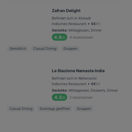
Zafran Delight
Befindet sich in Altstadt
•
Indisches Restaurant
€
€
€
€
Gerichte
:
Mittagessen, Dinner
4.8
4
rezensionen
/6
Gemütlich
Casual Dining
Gruppen
La Stazione Namasta India
Befindet sich in Weilerswist
•
Indisches Restaurant
€
€
€
€
Gerichte
:
Mittagessen, Desserts, Dinner
4.5
2
rezensionen
/6
Casual Dining
Sonntags geöffnet
Gruppen