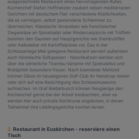
ausgezeichnete Restaurant eines hervorragenden Rufes.
Küchenchef Stefan Hoffmeister zaubert neben mediterranen
Gerichten mit deutschem Flair verschiedene Köstlichkeiten,
die es vermögen, selbst gestandene Schlemmer zu
überraschen. Klassische Vorspeisen wie französischer
Ziegenkäse an Spinatsalat oder Rindercarpaccio mit Trüffeln
bereiten den Gaumen auf Hauptgerichte wie Steinbuttfilet
oder Kalbsleber mit Kartoffelpüree vor. Das in der
Schlossanlage Miel gelegene Restaurant serviert außerdem
auch himmlische Süßspeisen - Naschkatzen werden sich
über die winterliche Tiramisu-Variante mit Spekulatius und
Bratäpfeln besonders freuen. Nach beendeter Mahlzeit
können Gäste im hauseigenen Golf-Club ihr Handicap testen
oder sich auf eine Besichtigung des Schlossmuseums
aufmachen. Im Graf Belderbusch können Neugierige den
Küchenchef gerne bei der Arbeit beobachten, aber es
werden hier auch private Kochkurse angeboten, in denen
Teilnehmer ihre Lieblingsgerichte kochen lernen.
2.
Restaurant in Euskirchen - reserviere einen
Tisch