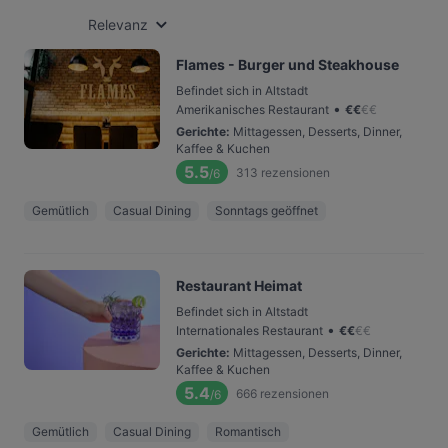
Relevanz
Flames - Burger und Steakhouse
Befindet sich in Altstadt
•
Amerikanisches Restaurant
€
€
€
€
Gerichte
:
Mittagessen, Desserts, Dinner,
Kaffee & Kuchen
5.5
313
rezensionen
/6
Gemütlich
Casual Dining
Sonntags geöffnet
Restaurant Heimat
Befindet sich in Altstadt
•
Internationales Restaurant
€
€
€
€
Gerichte
:
Mittagessen, Desserts, Dinner,
Kaffee & Kuchen
5.4
666
rezensionen
/6
Gemütlich
Casual Dining
Romantisch