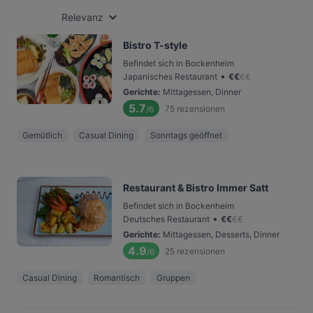
Relevanz
Bistro T-style
Befindet sich in Bockenheim
•
Japanisches Restaurant
€
€
€
€
Gerichte
:
Mittagessen, Dinner
5.7
75
rezensionen
/6
Gemütlich
Casual Dining
Sonntags geöffnet
Restaurant & Bistro Immer Satt
Befindet sich in Bockenheim
•
Deutsches Restaurant
€
€
€
€
Gerichte
:
Mittagessen, Desserts, Dinner
4.9
25
rezensionen
/6
Casual Dining
Romantisch
Gruppen