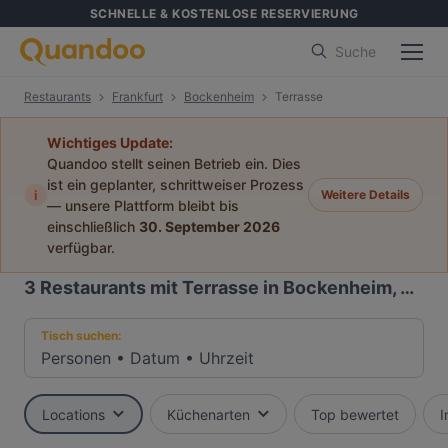
SCHNELLE & KOSTENLOSE RESERVIERUNG
Suche
Restaurants
Frankfurt
Bockenheim
Terrasse
Wichtiges Update:
Quandoo stellt seinen Betrieb ein. Dies
ist ein geplanter, schrittweiser Prozess
i
Weitere Details
— unsere Plattform bleibt bis
einschließlich
30. September 2026
verfügbar.
3
Restaurants mit Terrasse in Bockenheim, Frankfurt
Tisch suchen:
Personen
•
Datum
•
Uhrzeit
Locations
Küchenarten
Top bewertet
I