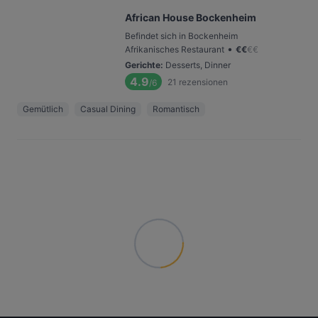
African House Bockenheim
Befindet sich in Bockenheim
•
Afrikanisches Restaurant
€
€
€
€
Gerichte
:
Desserts, Dinner
4.9
21
rezensionen
/6
Gemütlich
Casual Dining
Romantisch