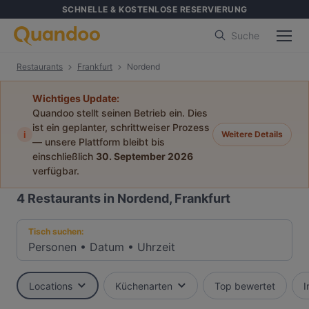
SCHNELLE & KOSTENLOSE RESERVIERUNG
Suche
Restaurants
Frankfurt
Nordend
Wichtiges Update:
Quandoo stellt seinen Betrieb ein. Dies
ist ein geplanter, schrittweiser Prozess
i
Weitere Details
— unsere Plattform bleibt bis
einschließlich
30. September 2026
verfügbar.
4
Restaurants in Nordend, Frankfurt
Tisch suchen:
Personen
•
Datum
•
Uhrzeit
Locations
Küchenarten
Top bewertet
I