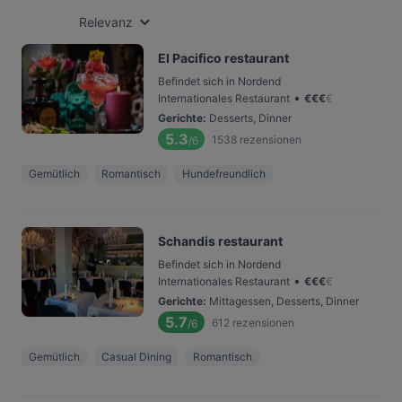
Relevanz
El Pacifico restaurant
Befindet sich in Nordend
•
Internationales Restaurant
€
€
€
€
Gerichte
:
Desserts, Dinner
5.3
1538
rezensionen
/6
Gemütlich
Romantisch
Hundefreundlich
Schandis restaurant
Befindet sich in Nordend
•
Internationales Restaurant
€
€
€
€
Gerichte
:
Mittagessen, Desserts, Dinner
5.7
612
rezensionen
/6
Gemütlich
Casual Dining
Romantisch