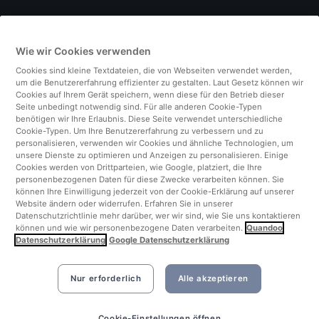
Deutschland
Wie wir Cookies verwenden
Italien
Cookies sind kleine Textdateien, die von Webseiten verwendet werden,
um die Benutzererfahrung effizienter zu gestalten. Laut Gesetz können wir
Finnland
Cookies auf Ihrem Gerät speichern, wenn diese für den Betrieb dieser
Seite unbedingt notwendig sind. Für alle anderen Cookie-Typen
benötigen wir Ihre Erlaubnis. Diese Seite verwendet unterschiedliche
Vereinigtes Königreich
Cookie-Typen. Um Ihre Benutzererfahrung zu verbessern und zu
personalisieren, verwenden wir Cookies und ähnliche Technologien, um
unsere Dienste zu optimieren und Anzeigen zu personalisieren. Einige
Türkei
Cookies werden von Drittparteien, wie Google, platziert, die Ihre
personenbezogenen Daten für diese Zwecke verarbeiten können. Sie
können Ihre Einwilligung jederzeit von der Cookie-Erklärung auf unserer
Niederlande
Website ändern oder widerrufen. Erfahren Sie in unserer
Datenschutzrichtlinie mehr darüber, wer wir sind, wie Sie uns kontaktieren
können und wie wir personenbezogene Daten verarbeiten.
Quandoo
Singapur
Datenschutzerklärung
Google Datenschutzerklärung
Nur erforderlich
Alle akzeptieren
Cookie-Einstellungen öffnen