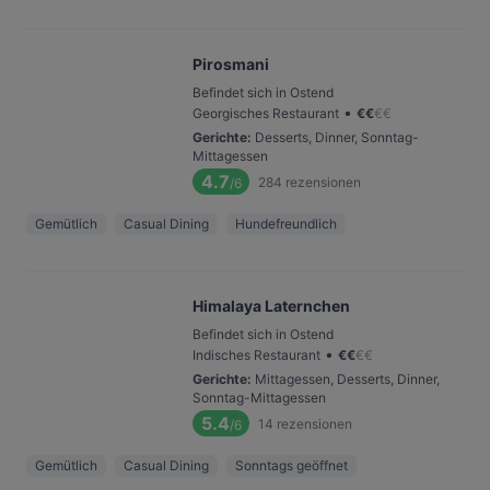
Pirosmani
Befindet sich in Ostend
•
Georgisches Restaurant
€
€
€
€
Gerichte
:
Desserts, Dinner, Sonntag-
Mittagessen
4.7
284
rezensionen
/6
Gemütlich
Casual Dining
Hundefreundlich
Himalaya Laternchen
Befindet sich in Ostend
•
Indisches Restaurant
€
€
€
€
Gerichte
:
Mittagessen, Desserts, Dinner,
Sonntag-Mittagessen
5.4
14
rezensionen
/6
Gemütlich
Casual Dining
Sonntags geöffnet