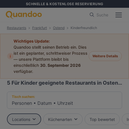
SCHNELLE & KOSTENLOSE RESERVIERUNG
Suche
Restaurants
Frankfurt
Ostend
Kinderfreundlich
Wichtiges Update:
Quandoo stellt seinen Betrieb ein. Dies
ist ein geplanter, schrittweiser Prozess
i
Weitere Details
— unsere Plattform bleibt bis
einschließlich
30. September 2026
verfügbar.
5
Für Kinder geeignete Restaurants in Ostend, Frankfurt
Tisch suchen:
Personen
•
Datum
•
Uhrzeit
Locations
Küchenarten
Top bewertet
I