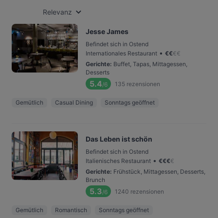
Relevanz
Jesse James
Befindet sich in Ostend
•
Internationales Restaurant
€
€
€
€
Gerichte
:
Buffet, Tapas, Mittagessen,
Desserts
5.4
135
rezensionen
/6
Gemütlich
Casual Dining
Sonntags geöffnet
Das Leben ist schön
Befindet sich in Ostend
•
Italienisches Restaurant
€
€
€
€
Gerichte
:
Frühstück, Mittagessen, Desserts,
Brunch
5.3
1240
rezensionen
/6
Gemütlich
Romantisch
Sonntags geöffnet