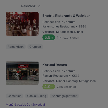
Relevanz
Enotria Ristorante & Weinbar
Befindet sich in Zentrum
•
Italienisches Restaurant
€
€
€
€
Gerichte
:
Mittagessen, Dinner
5.5
114
rezensionen
/6
Romantisch
Gruppen
Kazumi Ramen
Befindet sich in Zentrum
•
Ramen-Restaurant
€
€
€
€
Gerichte
:
Dinner, Sonntag-Mittagessen
4.0
2
rezensionen
/6
Gemütlich
Casual Dining
Sonntags geöffnet
Menü-Spezial: Getränkedeal