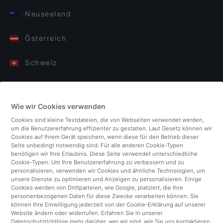
Neuseeland
Österreich
Schweiz
Deutschland
Wie wir Cookies verwenden
Italien
Cookies sind kleine Textdateien, die von Webseiten verwendet werden,
um die Benutzererfahrung effizienter zu gestalten. Laut Gesetz können wir
Finnland
Cookies auf Ihrem Gerät speichern, wenn diese für den Betrieb dieser
Seite unbedingt notwendig sind. Für alle anderen Cookie-Typen
benötigen wir Ihre Erlaubnis. Diese Seite verwendet unterschiedliche
Vereinigtes Königreich
Cookie-Typen. Um Ihre Benutzererfahrung zu verbessern und zu
personalisieren, verwenden wir Cookies und ähnliche Technologien, um
unsere Dienste zu optimieren und Anzeigen zu personalisieren. Einige
Türkei
Cookies werden von Drittparteien, wie Google, platziert, die Ihre
personenbezogenen Daten für diese Zwecke verarbeiten können. Sie
können Ihre Einwilligung jederzeit von der Cookie-Erklärung auf unserer
Niederlande
Website ändern oder widerrufen. Erfahren Sie in unserer
Datenschutzrichtlinie mehr darüber, wer wir sind, wie Sie uns kontaktieren