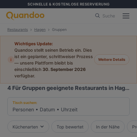
SCHNELLE & KOSTENLOSE RESERVIERUNG
Suche
Restaurants
Hagen
Gruppen
Wichtiges Update:
Quandoo stellt seinen Betrieb ein. Dies
ist ein geplanter, schrittweiser Prozess
i
Weitere Details
— unsere Plattform bleibt bis
einschließlich
30. September 2026
verfügbar.
4
Für Gruppen geeignete Restaurants in Hagen
Tisch suchen:
Personen
•
Datum
•
Uhrzeit
Küchenarten
Top bewertet
In der Nähe
Pr