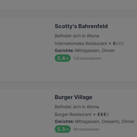
Scotty's Bahrenfeld
Befindet sich in Altona
•
Internationales Restaurant
€
€
€
€
Gerichte
:
Mittagessen, Dinner
5.4
129
rezensionen
/6
Burger Village
Befindet sich in Altona
•
Burger-Restaurant
€
€
€
€
Gerichte
:
Mittagessen, Desserts, Dinner
5.3
28
rezensionen
/6