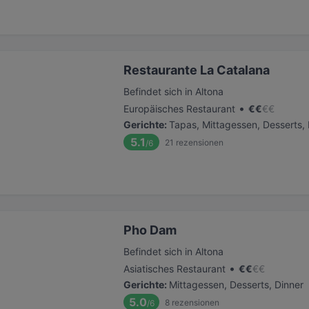
Restaurante La Catalana
Befindet sich in Altona
•
Europäisches Restaurant
€
€
€
€
Gerichte
:
Tapas, Mittagessen, Desserts, 
5.1
21
rezensionen
/6
Pho Dam
Befindet sich in Altona
•
Asiatisches Restaurant
€
€
€
€
Gerichte
:
Mittagessen, Desserts, Dinner
5.0
8
rezensionen
/6