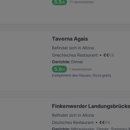
5.5
11
rezensionen
/6
Taverna Agais
Befindet sich in Altona
•
Griechisches Restaurant
€
€
€
€
Gerichte
:
Dinner
5.0
1
rezensionen
/6
Kompliment des Hauses: Ouzo gratis
Finkenwerder Landungsbrück
Befindet sich in Altona
•
Deutsches Restaurant
€
€
€
€
Gerichte
:
Mittagessen, Dinner, Sonntag-