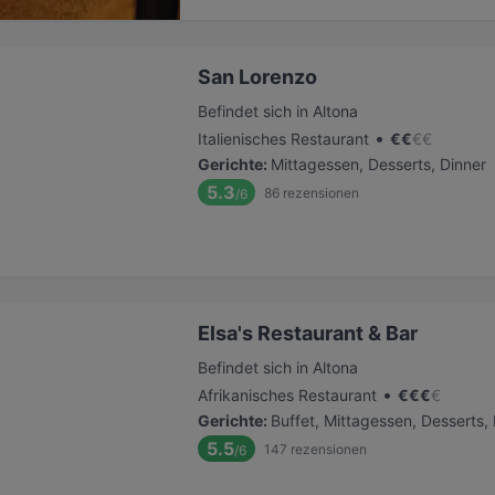
San Lorenzo
Befindet sich in Altona
•
Italienisches Restaurant
€
€
€
€
Gerichte
:
Mittagessen, Desserts, Dinner
5.3
86
rezensionen
/6
Elsa's Restaurant & Bar
Befindet sich in Altona
•
Afrikanisches Restaurant
€
€
€
€
Gerichte
:
Buffet, Mittagessen, Desserts,
5.5
147
rezensionen
/6