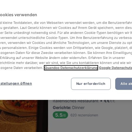
Cookies verwenden
Scottys Steakhouse
d kleine Textdateien, die von Webseiten verwendet werden, um die Benutzererfah
Befindet sich in Altona
 zu gestalten. Laut Gesetz können wir Cookies auf Ihrem Gerät speichern, wenn dies
•
Steakhaus
€
€
€
€
ser Seite unbedingt notwendig sind. Für alle anderen Cookie-Typen benötigen wir Ih
 verwendet unterschiedliche Cookie-Typen. Um Ihre Benutzererfahrung zu verbess
Gerichte
:
Mittagessen, Desserts, Dinner
eren, verwenden wir Cookies und ähnliche Technologien, um unsere Dienste zu op
5.6
169
rezensionen
/6
 personalisieren. Einige Cookies werden von Drittparteien, wie Google, platziert, di
ogenen Daten für diese Zwecke verarbeiten können. Sie können Ihre Einwilligung
Erklärung auf unserer Website ändern oder widerrufen. Erfahren Sie in unserer
richtlinie mehr darüber, wer wir sind, wie Sie uns kontaktieren können und wie wir
zogene Daten verarbeiten.
Quandoo Datenschutzerklärung
Google Datenschut
Farina meets Mehl
stellungen öffnen
Nur erforderlich
Alle a
Befindet sich in Altona
•
Italienisches Restaurant
€
€
€
€
Gerichte
:
Dinner
5.5
620
rezensionen
/6