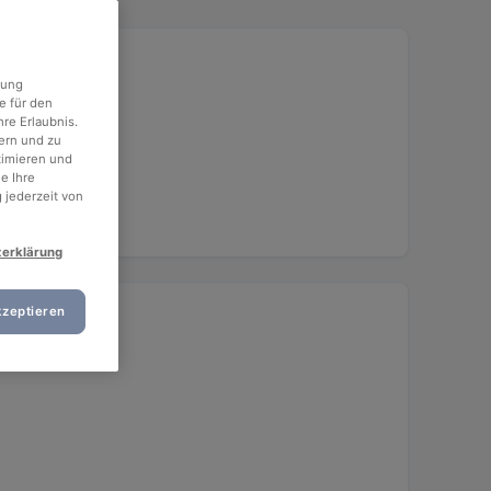
rung
e für den
re Erlaubnis.
ern und zu
timieren und
e Ihre
 jederzeit von
zerklärung
kzeptieren