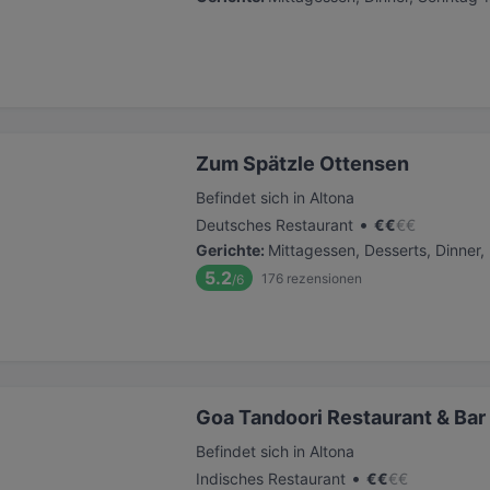
Zum Spätzle Ottensen
Befindet sich in Altona
•
Deutsches Restaurant
€
€
€
€
Gerichte
:
Mittagessen, Desserts, Dinner,
5.2
176
rezensionen
/6
Goa Tandoori Restaurant & Bar
Befindet sich in Altona
•
Indisches Restaurant
€
€
€
€