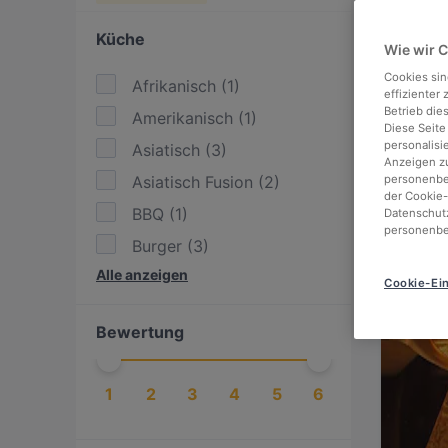
Küche
Wie wir 
Cookies sin
Afrikanisch
(
1
)
effizienter
Betrieb die
Amerikanisch
(
1
)
Diese Seite
personalisi
Asiatisch
(
3
)
Anzeigen zu
Asiatisch Fusion
(
2
)
personenbez
der Cookie-
BBQ
(
1
)
Datenschutz
personenbe
Burger
(
3
)
Alle anzeigen
Deutsch
(
3
)
Cookie-Ein
Essen & Trinken
(
7
)
Bewertung
Europäisch
(
4
)
Getränke
(
1
)
1
2
3
4
5
6
Griechisch
(
1
)
Indisch
(
1
)