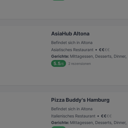
AsiaHub Altona
Befindet sich in Altona
•
Asiatisches Restaurant
€
€
€
€
Gerichte
:
Mittagessen, Desserts, Dinner
5.5
2
rezensionen
/6
Pizza Buddy's Hamburg
Befindet sich in Altona
•
Italienisches Restaurant
€
€
€
€
Gerichte
:
Mittagessen, Desserts, Dinner