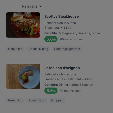
Relevanz
Scottys Steakhouse
Befindet sich in Altona
•
Steakhaus
€
€
€
€
Gerichte
:
Mittagessen, Desserts, Dinner
5.6
169
rezensionen
/6
Gemütlich
Casual Dining
Sonntags geöffnet
La Maison d'Avignon
Befindet sich in Altona
•
Französisches Restaurant
€
€
€
€
Gerichte
:
Dinner, Kaffee & Kuchen
5.6
70
rezensionen
/6
Gemütlich
Romantisch
Gruppen