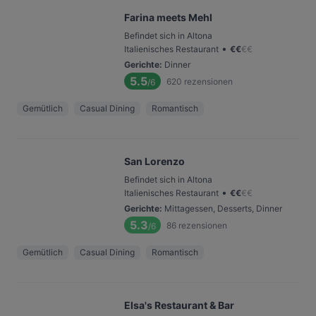
Farina meets Mehl
Befindet sich in Altona
•
Italienisches Restaurant
€
€
€
€
Gerichte
:
Dinner
5.5
620
rezensionen
/6
Gemütlich
Casual Dining
Romantisch
San Lorenzo
Befindet sich in Altona
•
Italienisches Restaurant
€
€
€
€
Gerichte
:
Mittagessen, Desserts, Dinner
5.3
86
rezensionen
/6
Gemütlich
Casual Dining
Romantisch
Elsa's Restaurant & Bar