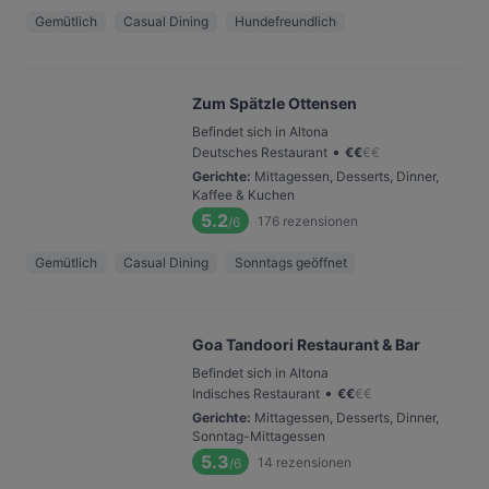
Gemütlich
Casual Dining
Hundefreundlich
Zum Spätzle Ottensen
Befindet sich in Altona
•
Deutsches Restaurant
€
€
€
€
Gerichte
:
Mittagessen, Desserts, Dinner,
Kaffee & Kuchen
5.2
176
rezensionen
/6
Gemütlich
Casual Dining
Sonntags geöffnet
Goa Tandoori Restaurant & Bar
Befindet sich in Altona
•
Indisches Restaurant
€
€
€
€
Gerichte
:
Mittagessen, Desserts, Dinner,
Sonntag-Mittagessen
5.3
14
rezensionen
/6