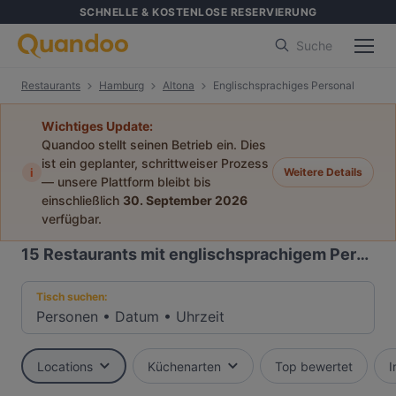
SCHNELLE & KOSTENLOSE RESERVIERUNG
Suche
Restaurants
Hamburg
Altona
Englischsprachiges Personal
Wichtiges Update:
Quandoo stellt seinen Betrieb ein. Dies
ist ein geplanter, schrittweiser Prozess
i
Weitere Details
— unsere Plattform bleibt bis
einschließlich
30. September 2026
verfügbar.
15
Restaurants mit englischsprachigem Personal in Altona, Hamburg
Tisch suchen:
Personen
•
Datum
•
Uhrzeit
Locations
Küchenarten
Top bewertet
I