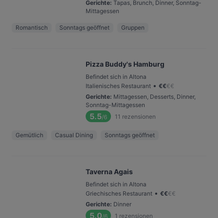
Gerichte
:
Tapas, Brunch, Dinner, Sonntag-
Mittagessen
Romantisch
Sonntags geöffnet
Gruppen
Pizza Buddy's Hamburg
Befindet sich in Altona
•
Italienisches Restaurant
€
€
€
€
Gerichte
:
Mittagessen, Desserts, Dinner,
Sonntag-Mittagessen
5.5
11
rezensionen
/6
Gemütlich
Casual Dining
Sonntags geöffnet
Taverna Agais
Befindet sich in Altona
•
Griechisches Restaurant
€
€
€
€
Gerichte
:
Dinner
5.0
1
rezensionen
/6