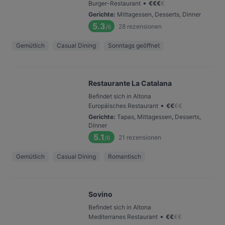
•
Burger-Restaurant
€
€
€
€
Gerichte
:
Mittagessen, Desserts, Dinner
5.3
28
rezensionen
/6
Gemütlich
Casual Dining
Sonntags geöffnet
Restaurante La Catalana
Befindet sich in Altona
•
Europäisches Restaurant
€
€
€
€
Gerichte
:
Tapas, Mittagessen, Desserts,
Dinner
5.1
21
rezensionen
/6
Gemütlich
Casual Dining
Romantisch
Sovino
Befindet sich in Altona
•
Mediterranes Restaurant
€
€
€
€