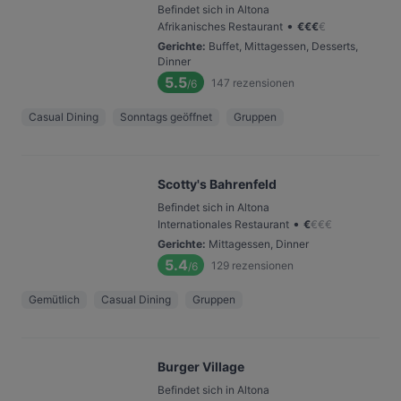
Befindet sich in Altona
•
Afrikanisches Restaurant
€
€
€
€
Gerichte
:
Buffet, Mittagessen, Desserts,
Dinner
5.5
147
rezensionen
/6
Casual Dining
Sonntags geöffnet
Gruppen
Scotty's Bahrenfeld
Befindet sich in Altona
•
Internationales Restaurant
€
€
€
€
Gerichte
:
Mittagessen, Dinner
5.4
129
rezensionen
/6
Gemütlich
Casual Dining
Gruppen
Burger Village
Befindet sich in Altona