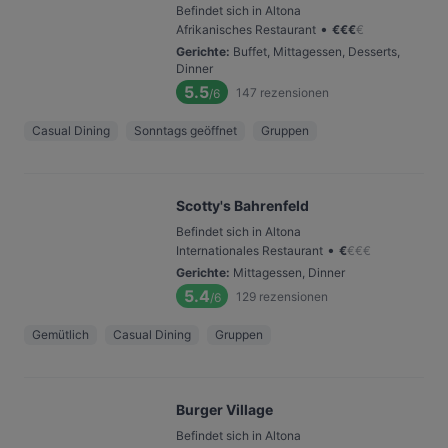
Befindet sich in Altona
•
Afrikanisches Restaurant
€
€
€
€
Gerichte
:
Buffet, Mittagessen, Desserts,
Dinner
5.5
147
rezensionen
/6
Casual Dining
Sonntags geöffnet
Gruppen
Scotty's Bahrenfeld
Befindet sich in Altona
•
Internationales Restaurant
€
€
€
€
Gerichte
:
Mittagessen, Dinner
5.4
129
rezensionen
/6
Gemütlich
Casual Dining
Gruppen
Burger Village
Befindet sich in Altona