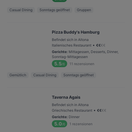
Casual Dining
Sonntags geöffnet
Gruppen
Pizza Buddy's Hamburg
Befindet sich in Altona
•
Italienisches Restaurant
€
€
€
€
Gerichte
:
Mittagessen, Desserts, Dinner,
Sonntag-Mittagessen
5.5
11
rezensionen
/6
Gemütlich
Casual Dining
Sonntags geöffnet
Taverna Agais
Befindet sich in Altona
•
Griechisches Restaurant
€
€
€
€
Gerichte
:
Dinner
5.0
1
rezensionen
/6