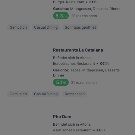
•
Burger-Restaurant
€
€
€
€
Gerichte
:
Mittagessen, Desserts, Dinner
5.3
28
rezensionen
/6
Gemütlich
Casual Dining
Sonntags geöffnet
Restaurante La Catalana
Befindet sich in Altona
•
Europäisches Restaurant
€
€
€
€
Gerichte
:
Tapas, Mittagessen, Desserts,
Dinner
5.1
21
rezensionen
/6
Gemütlich
Casual Dining
Romantisch
Pho Dam
Befindet sich in Altona
•
Asiatisches Restaurant
€
€
€
€