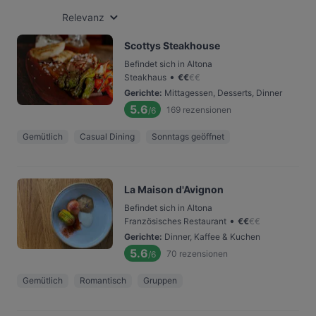
Relevanz
Scottys Steakhouse
Befindet sich in Altona
•
Steakhaus
€
€
€
€
Gerichte
:
Mittagessen, Desserts, Dinner
5.6
169
rezensionen
/6
Gemütlich
Casual Dining
Sonntags geöffnet
La Maison d'Avignon
Befindet sich in Altona
•
Französisches Restaurant
€
€
€
€
Gerichte
:
Dinner, Kaffee & Kuchen
5.6
70
rezensionen
/6
Gemütlich
Romantisch
Gruppen