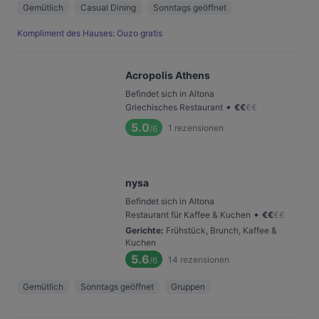
Gemütlich
Casual Dining
Sonntags geöffnet
Kompliment des Hauses: Ouzo gratis
Acropolis Athens
Befindet sich in Altona
•
Griechisches Restaurant
€
€
€
€
5.0
1
rezensionen
/6
nysa
Befindet sich in Altona
•
Restaurant für Kaffee & Kuchen
€
€
€
€
Gerichte
:
Frühstück, Brunch, Kaffee &
Kuchen
5.6
14
rezensionen
/6
Gemütlich
Sonntags geöffnet
Gruppen