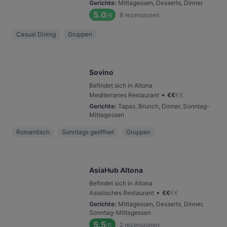
Gerichte
:
Mittagessen, Desserts, Dinner
5.0
8
rezensionen
/6
Casual Dining
Gruppen
Sovino
Befindet sich in Altona
•
Mediterranes Restaurant
€
€
€
€
Gerichte
:
Tapas, Brunch, Dinner, Sonntag-
Mittagessen
Romantisch
Sonntags geöffnet
Gruppen
AsiaHub Altona
Befindet sich in Altona
•
Asiatisches Restaurant
€
€
€
€
Gerichte
:
Mittagessen, Desserts, Dinner,
Sonntag-Mittagessen
5.5
2
rezensionen
/6