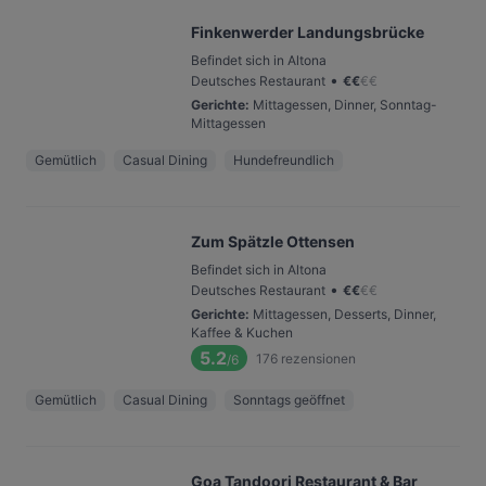
Finkenwerder Landungsbrücke
Befindet sich in Altona
•
Deutsches Restaurant
€
€
€
€
Gerichte
:
Mittagessen, Dinner, Sonntag-
Mittagessen
Gemütlich
Casual Dining
Hundefreundlich
Zum Spätzle Ottensen
Befindet sich in Altona
•
Deutsches Restaurant
€
€
€
€
Gerichte
:
Mittagessen, Desserts, Dinner,
Kaffee & Kuchen
5.2
176
rezensionen
/6
Gemütlich
Casual Dining
Sonntags geöffnet
Goa Tandoori Restaurant & Bar