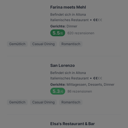
Farina meets Mehl
Befindet sich in Altona
•
Italienisches Restaurant
€
€
€
€
Gerichte
:
Dinner
5.5
620
rezensionen
/6
Gemütlich
Casual Dining
Romantisch
San Lorenzo
Befindet sich in Altona
•
Italienisches Restaurant
€
€
€
€
Gerichte
:
Mittagessen, Desserts, Dinner
5.3
86
rezensionen
/6
Gemütlich
Casual Dining
Romantisch
Elsa's Restaurant & Bar