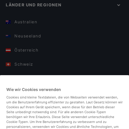
LÄNDER UND REGIONEN
Australien
Neuseeland
Österreich
Schweiz
Deutschland
Wie wir Cookies verwenden
Italien
Cookies sind kleine Textdateien, die von Webseiten verwendet werden,
um die Benutzererfahrung effizienter zu gestalten. Laut Gesetz können wir
Finnland
Cookies auf Ihrem Gerät speichern, wenn diese für den Betrieb dieser
Seite unbedingt notwendig sind. Für alle anderen Cookie-Typen
benötigen wir Ihre Erlaubnis. Diese Seite verwendet unterschiedliche
Vereinigtes Königreich
Cookie-Typen. Um Ihre Benutzererfahrung zu verbessern und zu
personalisieren, verwenden wir Cookies und ähnliche Technologien, um