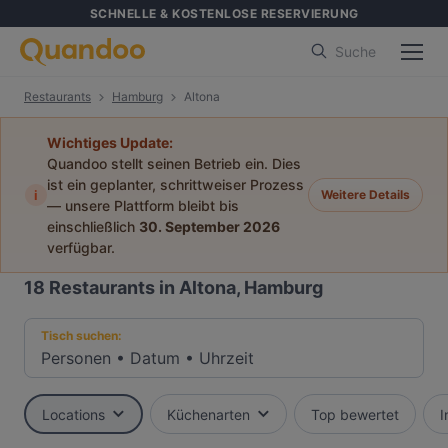
SCHNELLE & KOSTENLOSE RESERVIERUNG
Suche
Restaurants
Hamburg
Altona
Wichtiges Update:
Quandoo stellt seinen Betrieb ein. Dies
ist ein geplanter, schrittweiser Prozess
i
Weitere Details
— unsere Plattform bleibt bis
einschließlich
30. September 2026
verfügbar.
18
Restaurants in Altona, Hamburg
Tisch suchen:
Personen
•
Datum
•
Uhrzeit
Locations
Küchenarten
Top bewertet
I