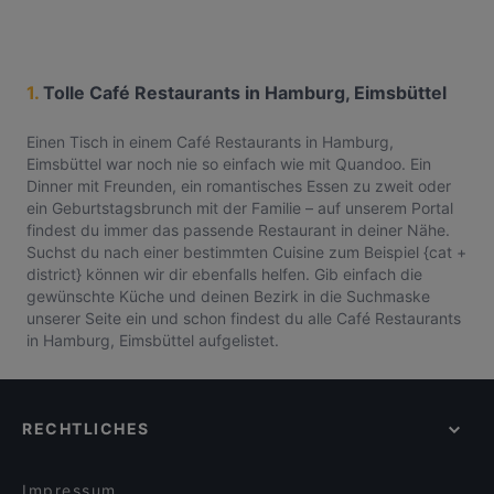
1.
Tolle Café Restaurants in Hamburg, Eimsbüttel
Einen Tisch in einem Café Restaurants in Hamburg,
Eimsbüttel war noch nie so einfach wie mit Quandoo. Ein
Dinner mit Freunden, ein romantisches Essen zu zweit oder
ein Geburtstagsbrunch mit der Familie – auf unserem Portal
findest du immer das passende Restaurant in deiner Nähe.
Suchst du nach einer bestimmten Cuisine zum Beispiel {cat +
district} können wir dir ebenfalls helfen. Gib einfach die
gewünschte Küche und deinen Bezirk in die Suchmaske
unserer Seite ein und schon findest du alle Café Restaurants
in Hamburg, Eimsbüttel aufgelistet.
RECHTLICHES
Impressum