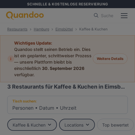
SCHNELLE & KOSTENLOSE RESERVIERUNG
Suche
Restaurants
Hamburg
Eimsbüttel
Kaffee & Kuchen
Wichtiges Update:
Quandoo stellt seinen Betrieb ein. Dies
ist ein geplanter, schrittweiser Prozess
i
Weitere Details
— unsere Plattform bleibt bis
einschließlich
30. September 2026
verfügbar.
3
Restaurants für Kaffee & Kuchen in Eimsbüttel, Hamburg
Tisch suchen:
Personen
•
Datum
•
Uhrzeit
Kaffee & Kuchen
Locations
Top bewertet