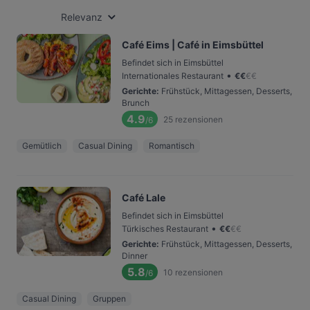
Relevanz
Café Eims | Café in Eimsbüttel
Befindet sich in Eimsbüttel
•
Internationales Restaurant
€
€
€
€
Gerichte
:
Frühstück, Mittagessen, Desserts,
Brunch
4.9
25
rezensionen
/6
Gemütlich
Casual Dining
Romantisch
Café Lale
Befindet sich in Eimsbüttel
•
Türkisches Restaurant
€
€
€
€
Gerichte
:
Frühstück, Mittagessen, Desserts,
Dinner
5.8
10
rezensionen
/6
Casual Dining
Gruppen