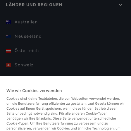
LÄNDER UND REGIONEN
Australien
Neuseeland
Österreich
Schweiz
Deutschland
Wie wir Cookies verwenden
Italien
Cookies sind kleine Textdateien, die von Webseiten verwendet werden,
um die Benutzererfahrung effizienter zu gestalten. Laut Gesetz können wir
Finnland
Cookies auf Ihrem Gerät speichern, wenn diese für den Betrieb dieser
Seite unbedingt notwendig sind. Für alle anderen Cookie-Typen
benötigen wir Ihre Erlaubnis. Diese Seite verwendet unterschiedliche
Vereinigtes Königreich
Cookie-Typen. Um Ihre Benutzererfahrung zu verbessern und zu
personalisieren, verwenden wir Cookies und ähnliche Technologien, um