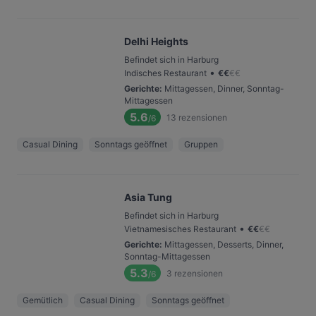
Delhi Heights
Befindet sich in Harburg
•
Indisches Restaurant
€
€
€
€
Gerichte
:
Mittagessen, Dinner, Sonntag-
Mittagessen
5.6
13
rezensionen
/6
Casual Dining
Sonntags geöffnet
Gruppen
Asia Tung
Befindet sich in Harburg
•
Vietnamesisches Restaurant
€
€
€
€
Gerichte
:
Mittagessen, Desserts, Dinner,
Sonntag-Mittagessen
5.3
3
rezensionen
/6
Gemütlich
Casual Dining
Sonntags geöffnet