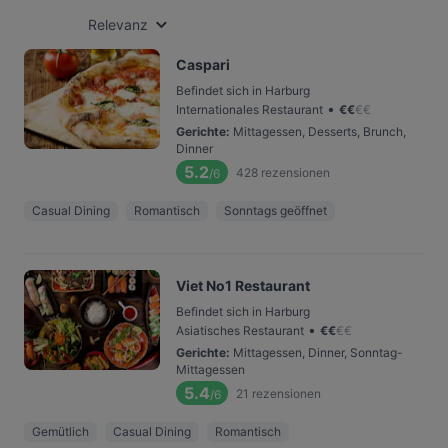
Relevanz
Caspari
Befindet sich in Harburg
•
Internationales Restaurant
€
€
€
€
Gerichte
:
Mittagessen, Desserts, Brunch,
Dinner
5.2
428
rezensionen
/6
Casual Dining
Romantisch
Sonntags geöffnet
Viet No1 Restaurant
Befindet sich in Harburg
•
Asiatisches Restaurant
€
€
€
€
Gerichte
:
Mittagessen, Dinner, Sonntag-
Mittagessen
5.4
21
rezensionen
/6
Gemütlich
Casual Dining
Romantisch