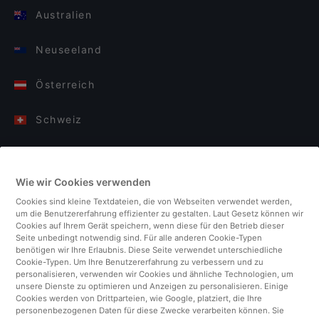
Australien
Neuseeland
Österreich
Schweiz
Deutschland
Wie wir Cookies verwenden
Italien
Cookies sind kleine Textdateien, die von Webseiten verwendet werden,
um die Benutzererfahrung effizienter zu gestalten. Laut Gesetz können wir
Finnland
Cookies auf Ihrem Gerät speichern, wenn diese für den Betrieb dieser
Seite unbedingt notwendig sind. Für alle anderen Cookie-Typen
benötigen wir Ihre Erlaubnis. Diese Seite verwendet unterschiedliche
Vereinigtes Königreich
Cookie-Typen. Um Ihre Benutzererfahrung zu verbessern und zu
personalisieren, verwenden wir Cookies und ähnliche Technologien, um
unsere Dienste zu optimieren und Anzeigen zu personalisieren. Einige
Türkei
Cookies werden von Drittparteien, wie Google, platziert, die Ihre
personenbezogenen Daten für diese Zwecke verarbeiten können. Sie