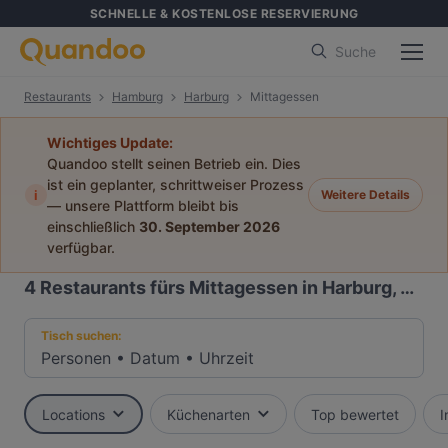
SCHNELLE & KOSTENLOSE RESERVIERUNG
Suche
Restaurants
Hamburg
Harburg
Mittagessen
Wichtiges Update:
Quandoo stellt seinen Betrieb ein. Dies
ist ein geplanter, schrittweiser Prozess
i
Weitere Details
— unsere Plattform bleibt bis
einschließlich
30. September 2026
verfügbar.
4
Restaurants fürs Mittagessen in Harburg, Hamburg
Tisch suchen:
Personen
•
Datum
•
Uhrzeit
Locations
Küchenarten
Top bewertet
I