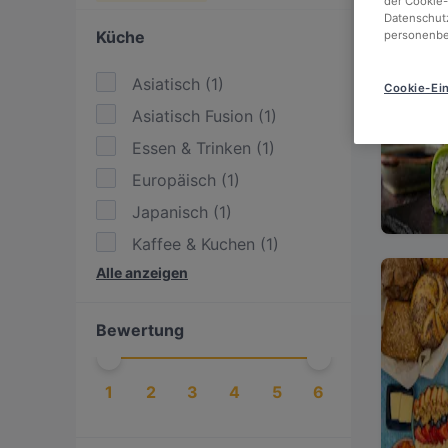
der Cookie-
Datenschutz
Küche
personenbe
Asiatisch
(
1
)
Cookie-Ein
Asiatisch Fusion
(
1
)
Essen & Trinken
(
1
)
Europäisch
(
1
)
Japanisch
(
1
)
Kaffee & Kuchen
(
1
)
Alle anzeigen
Sushi
(
1
)
Bewertung
1
2
3
4
5
6