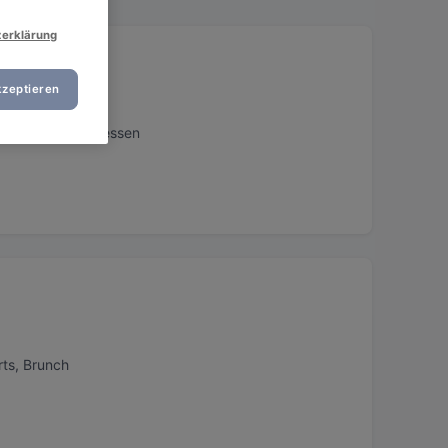
zerklärung
e
kzeptieren
, Sonntag-Mittagessen
rts, Brunch