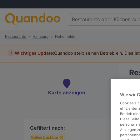
Restaurants
Hamburg
Hohenfelde
i
Wichtiges Update:
Quandoo stellt seinen Betrieb ein. Dies is
Re
Tisc
Karte anzeigen
Wie wir 
Cookies sin
effizienter
Betrieb die
To
Diese Seite
personalisi
Gefiltert nach:
Anzeigen zu
personenbez
Online buchbar