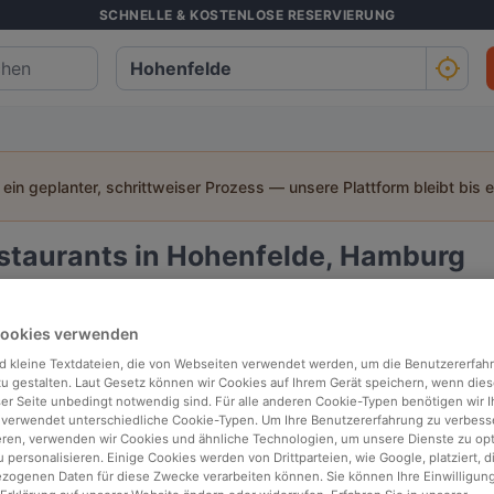
SCHNELLE & KOSTENLOSE RESERVIERUNG
t ein geplanter, schrittweiser Prozess — unsere Plattform bleibt bis 
staurants in Hohenfelde, Hamburg
h suchen:
Cookies verwenden
Personen
Datum
Uhrz
d kleine Textdateien, die von Webseiten verwendet werden, um die Benutzererfah
 zu gestalten. Laut Gesetz können wir Cookies auf Ihrem Gerät speichern, wenn dies
ser Seite unbedingt notwendig sind. Für alle anderen Cookie-Typen benötigen wir Ih
p bewertet
In der Nähe
 verwendet unterschiedliche Cookie-Typen. Um Ihre Benutzererfahrung zu verbess
eren, verwenden wir Cookies und ähnliche Technologien, um unsere Dienste zu op
 personalisieren. Einige Cookies werden von Drittparteien, wie Google, platziert, di
ogenen Daten für diese Zwecke verarbeiten können. Sie können Ihre Einwilligung
Relevanz