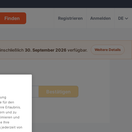
Finden
Registrieren
Anmelden
DE
einschließlich
30. September 2026
verfügbar.
Weitere Details
Bestätigen
eit
rung
e für den
re Erlaubnis.
ern und zu
timieren und
e Ihre
 jederzeit von