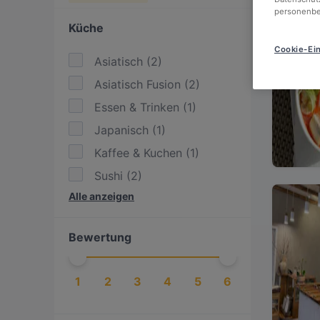
personenbe
Küche
Cookie-Ein
Asiatisch
(
2
)
Asiatisch Fusion
(
2
)
Essen & Trinken
(
1
)
Japanisch
(
1
)
Kaffee & Kuchen
(
1
)
Sushi
(
2
)
Alle anzeigen
Vietnamesisch
(
1
)
Bewertung
1
2
3
4
5
6