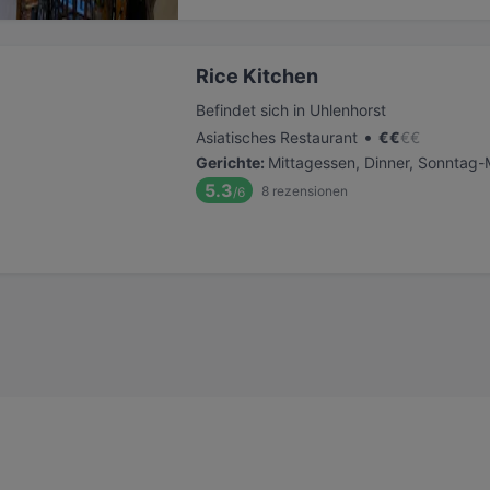
Rice Kitchen
Befindet sich in Uhlenhorst
•
Asiatisches Restaurant
€
€
€
€
Gerichte
:
Mittagessen, Dinner, Sonntag-
5.3
8
rezensionen
/6