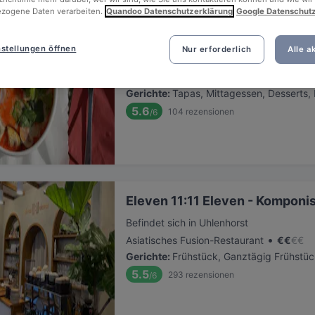
zogene Daten verarbeiten.
Quandoo Datenschutzerklärung
Google Datenschut
Mizu Hamburg
stellungen öffnen
Nur erforderlich
Alle a
Befindet sich in Uhlenhorst
•
Japanisches Restaurant
€
€
€
€
Gerichte
:
Tapas, Mittagessen, Desserts, 
5.6
104
rezensionen
/6
Eleven 11:11 Eleven - Komponis
Befindet sich in Uhlenhorst
•
Asiatisches Fusion-Restaurant
€
€
€
€
Gerichte
:
Frühstück, Ganztägig Frühstüc
5.5
293
rezensionen
/6