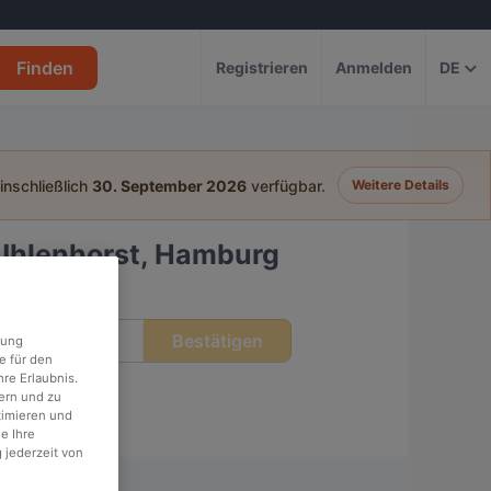
Finden
Registrieren
Anmelden
DE
einschließlich
30. September 2026
verfügbar.
Weitere Details
 Uhlenhorst, Hamburg
Bestätigen
eit
rung
e für den
re Erlaubnis.
ern und zu
timieren und
e Ihre
 jederzeit von