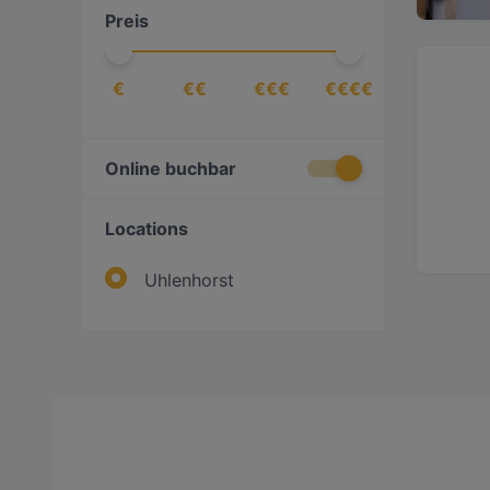
Preis
€
€€
€€€
€€€€
Online buchbar
Locations
Uhlenhorst