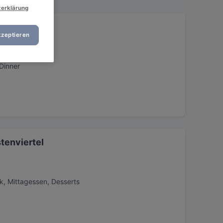
zerklärung
kzeptieren
Dinner
tenviertel
k, Mittagessen, Desserts