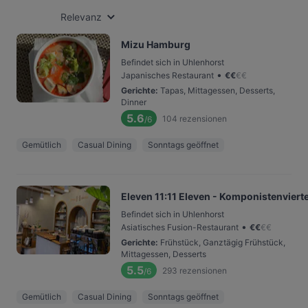
Relevanz
Mizu Hamburg
Befindet sich in Uhlenhorst
•
Japanisches Restaurant
€
€
€
€
Gerichte
:
Tapas, Mittagessen, Desserts,
Dinner
5.6
104
rezensionen
/6
Gemütlich
Casual Dining
Sonntags geöffnet
Eleven 11:11 Eleven - Komponistenvierte
Befindet sich in Uhlenhorst
•
Asiatisches Fusion-Restaurant
€
€
€
€
Gerichte
:
Frühstück, Ganztägig Frühstück,
Mittagessen, Desserts
5.5
293
rezensionen
/6
Gemütlich
Casual Dining
Sonntags geöffnet