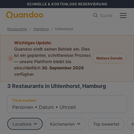
SCHNELLE & KOSTENLOSE RESERVIERUNG
Suche
Restaurants
Hamburg
Uhlenhorst
Wichtiges Update:
Quandoo stellt seinen Betrieb ein. Dies
ist ein geplanter, schrittweiser Prozess
i
Weitere Details
— unsere Plattform bleibt bis
einschließlich
30. September 2026
verfügbar.
3
Restaurants in Uhlenhorst, Hamburg
Tisch suchen:
Personen
•
Datum
•
Uhrzeit
Locations
Küchenarten
Top bewertet
I