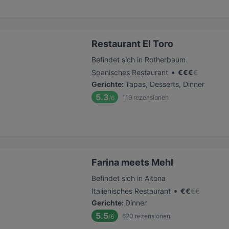
Restaurant El Toro
Befindet sich in Rotherbaum
•
Spanisches Restaurant
€
€
€
€
Gerichte
:
Tapas, Desserts, Dinner
5.3
119
rezensionen
/6
Farina meets Mehl
Befindet sich in Altona
•
Italienisches Restaurant
€
€
€
€
Gerichte
:
Dinner
5.5
620
rezensionen
/6