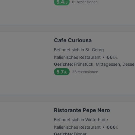
5.4
61
rezensionen
/6
Cafe Curiousa
Befindet sich in St. Georg
•
Italienisches Restaurant
€
€
€
€
Gerichte
:
Frühstück, Mittagessen, Desser
5.7
36
rezensionen
/6
Ristorante Pepe Nero
Befindet sich in Winterhude
•
Italienisches Restaurant
€
€
€
€
Gerichte
:
Dinner