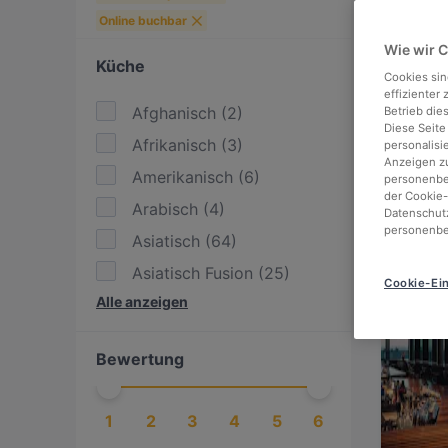
Online buchbar
Wie wir 
Küche
Cookies sin
effizienter
Afghanisch
(
2
)
Betrieb die
Diese Seite
Afrikanisch
(
3
)
personalisi
Anzeigen zu
Amerikanisch
(
6
)
personenbez
der Cookie-
Arabisch
(
4
)
Datenschutz
personenbe
Asiatisch
(
64
)
Asiatisch Fusion
(
25
)
Cookie-Ein
Alle anzeigen
BBQ
(
8
)
Burger
(
13
)
Bewertung
Chinesisch
(
2
)
Dessert / Nachtisch
(
1
)
1
2
3
4
5
6
Deutsch
(
14
)