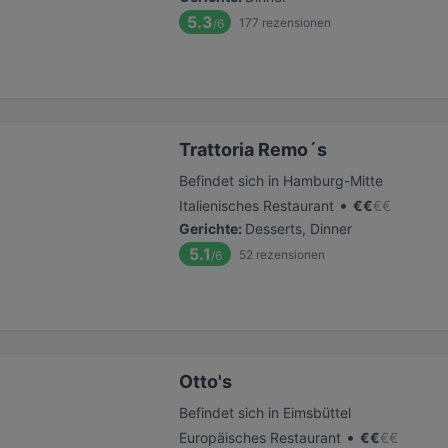
5.3
177
rezensionen
/6
Trattoria Remo´s
Befindet sich in Hamburg-Mitte
•
Italienisches Restaurant
€
€
€
€
Gerichte
:
Desserts, Dinner
5.1
52
rezensionen
/6
Otto's
Befindet sich in Eimsbüttel
•
Europäisches Restaurant
€
€
€
€