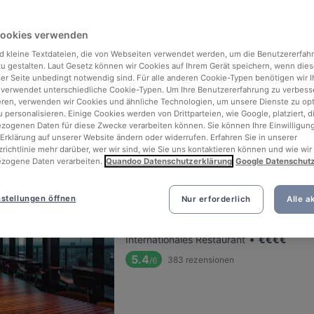
Cookies verwenden
Tapas y Mas
d kleine Textdateien, die von Webseiten verwendet werden, um die Benutzererfah
Befindet sich in Sternschanze
 zu gestalten. Laut Gesetz können wir Cookies auf Ihrem Gerät speichern, wenn dies
•
Spanisches Restaurant
€
€
€
€
ser Seite unbedingt notwendig sind. Für alle anderen Cookie-Typen benötigen wir Ih
 verwendet unterschiedliche Cookie-Typen. Um Ihre Benutzererfahrung zu verbess
Gerichte
:
Tapas, Mittagessen, Desserts, 
eren, verwenden wir Cookies und ähnliche Technologien, um unsere Dienste zu op
5.5
238
rezensionen
/6
 personalisieren. Einige Cookies werden von Drittparteien, wie Google, platziert, di
ogenen Daten für diese Zwecke verarbeiten können. Sie können Ihre Einwilligung
Erklärung auf unserer Website ändern oder widerrufen. Erfahren Sie in unserer
richtlinie mehr darüber, wer wir sind, wie Sie uns kontaktieren können und wie wir
zogene Daten verarbeiten.
Quandoo Datenschutzerklärung
Google Datenschut
Puzzle Bar
stellungen öffnen
Nur erforderlich
Alle a
Befindet sich in Hafencity
•
Internationales Restaurant
€
€
€
€
5.4
383
rezensionen
/6