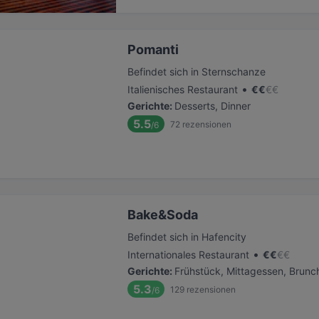
Pomanti
Befindet sich in Sternschanze
•
Italienisches Restaurant
€
€
€
€
Gerichte
:
Desserts, Dinner
5.5
72
rezensionen
/6
Bake&Soda
Befindet sich in Hafencity
•
Internationales Restaurant
€
€
€
€
Gerichte
:
Frühstück, Mittagessen, Brunc
5.3
129
rezensionen
/6