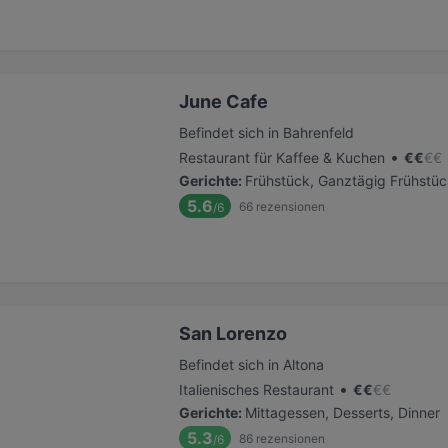
June Cafe
Befindet sich in Bahrenfeld
•
Restaurant für Kaffee & Kuchen
€
€
€
€
Gerichte
:
Frühstück, Ganztägig Frühstüc
5.6
66
rezensionen
/6
San Lorenzo
Befindet sich in Altona
•
Italienisches Restaurant
€
€
€
€
Gerichte
:
Mittagessen, Desserts, Dinner
5.3
86
rezensionen
/6