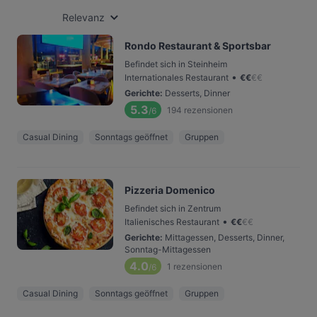
Relevanz
Rondo Restaurant & Sportsbar
Befindet sich in Steinheim
•
Internationales Restaurant
€
€
€
€
Gerichte
:
Desserts, Dinner
5.3
194
rezensionen
/6
Casual Dining
Sonntags geöffnet
Gruppen
Pizzeria Domenico
Befindet sich in Zentrum
•
Italienisches Restaurant
€
€
€
€
Gerichte
:
Mittagessen, Desserts, Dinner,
Sonntag-Mittagessen
4.0
1
rezensionen
/6
Casual Dining
Sonntags geöffnet
Gruppen