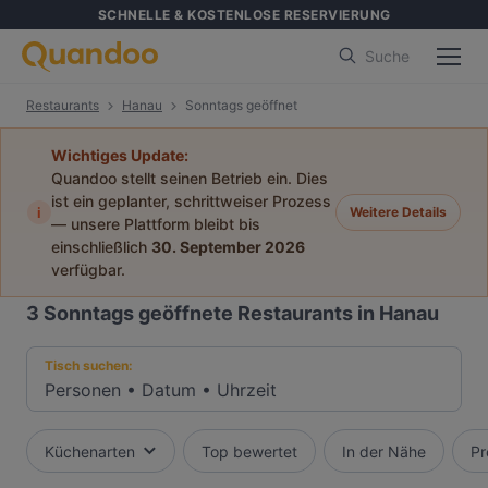
SCHNELLE & KOSTENLOSE RESERVIERUNG
Suche
Restaurants
Hanau
Sonntags geöffnet
Wichtiges Update:
Quandoo stellt seinen Betrieb ein. Dies
ist ein geplanter, schrittweiser Prozess
i
Weitere Details
— unsere Plattform bleibt bis
einschließlich
30. September 2026
verfügbar.
3
Sonntags geöffnete Restaurants in Hanau
Tisch suchen:
Personen
•
Datum
•
Uhrzeit
Küchenarten
Top bewertet
In der Nähe
Pr