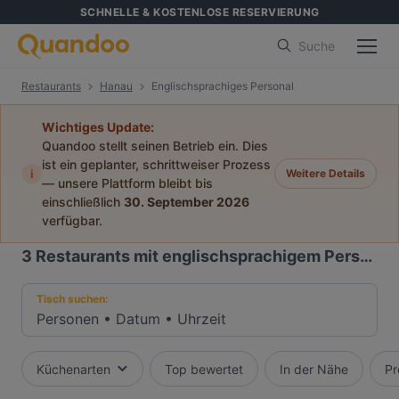
SCHNELLE & KOSTENLOSE RESERVIERUNG
Suche
Restaurants
Hanau
Englischsprachiges Personal
Wichtiges Update:
Quandoo stellt seinen Betrieb ein. Dies
ist ein geplanter, schrittweiser Prozess
i
Weitere Details
— unsere Plattform bleibt bis
einschließlich
30. September 2026
verfügbar.
3
Restaurants mit englischsprachigem Personal in Hanau
Tisch suchen:
Personen
•
Datum
•
Uhrzeit
Küchenarten
Top bewertet
In der Nähe
Pr