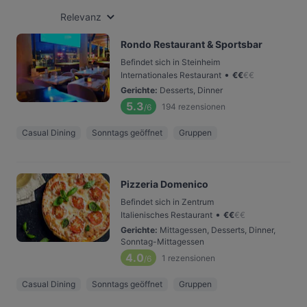
Relevanz
Rondo Restaurant & Sportsbar
Befindet sich in Steinheim
•
Internationales Restaurant
€
€
€
€
Gerichte
:
Desserts, Dinner
5.3
194
rezensionen
/6
Casual Dining
Sonntags geöffnet
Gruppen
Pizzeria Domenico
Befindet sich in Zentrum
•
Italienisches Restaurant
€
€
€
€
Gerichte
:
Mittagessen, Desserts, Dinner,
Sonntag-Mittagessen
4.0
1
rezensionen
/6
Casual Dining
Sonntags geöffnet
Gruppen