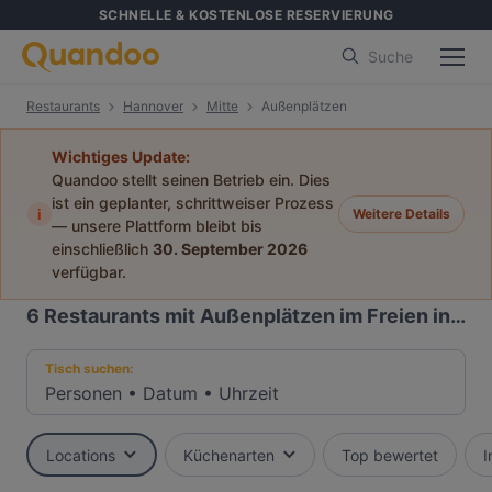
SCHNELLE & KOSTENLOSE RESERVIERUNG
Suche
Restaurants
Hannover
Mitte
Außenplätzen
Wichtiges Update:
Quandoo stellt seinen Betrieb ein. Dies
ist ein geplanter, schrittweiser Prozess
i
Weitere Details
— unsere Plattform bleibt bis
einschließlich
30. September 2026
verfügbar.
6
Restaurants mit Außenplätzen im Freien in Mitte, Hannover
Tisch suchen:
Personen
•
Datum
•
Uhrzeit
Locations
Küchenarten
Top bewertet
I