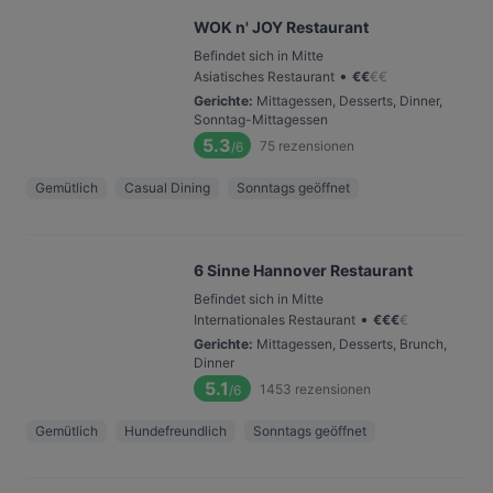
WOK n' JOY Restaurant
Befindet sich in Mitte
•
Asiatisches Restaurant
€
€
€
€
Gerichte
:
Mittagessen, Desserts, Dinner,
Sonntag-Mittagessen
5.3
75
rezensionen
/6
Gemütlich
Casual Dining
Sonntags geöffnet
6 Sinne Hannover Restaurant
Befindet sich in Mitte
•
Internationales Restaurant
€
€
€
€
Gerichte
:
Mittagessen, Desserts, Brunch,
Dinner
5.1
1453
rezensionen
/6
Gemütlich
Hundefreundlich
Sonntags geöffnet