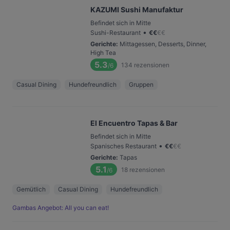
KAZUMI Sushi Manufaktur
Befindet sich in Mitte
•
Sushi-Restaurant
€
€
€
€
Gerichte
:
Mittagessen, Desserts, Dinner,
High Tea
5.3
134
rezensionen
/6
Casual Dining
Hundefreundlich
Gruppen
El Encuentro Tapas & Bar
Befindet sich in Mitte
•
Spanisches Restaurant
€
€
€
€
Gerichte
:
Tapas
5.1
18
rezensionen
/6
Gemütlich
Casual Dining
Hundefreundlich
Gambas Angebot: All you can eat!