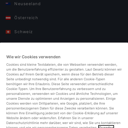
Neuseeland
Österreich
Schweiz
Deutschland
Wie wir Cookies verwenden
Italien
Cookies sind kleine Textdateien, die von Webseiten verwendet werden,
um die Benutzererfahrung effizienter zu gestalten. Laut Gesetz können wir
Finnland
Cookies auf Ihrem Gerät speichern, wenn diese für den Betrieb dieser
Seite unbedingt notwendig sind. Für alle anderen Cookie-Typen
benötigen wir Ihre Erlaubnis. Diese Seite verwendet unterschiedliche
Vereinigtes Königreich
Cookie-Typen. Um Ihre Benutzererfahrung zu verbessern und zu
personalisieren, verwenden wir Cookies und ähnliche Technologien, um
unsere Dienste zu optimieren und Anzeigen zu personalisieren. Einige
Türkei
Cookies werden von Drittparteien, wie Google, platziert, die Ihre
personenbezogenen Daten für diese Zwecke verarbeiten können. Sie
können Ihre Einwilligung jederzeit von der Cookie-Erklärung auf unserer
Niederlande
Website ändern oder widerrufen. Erfahren Sie in unserer
Datenschutzrichtlinie mehr darüber, wer wir sind, wie Sie uns kontaktieren
können und wie wir personenbezogene Daten verarbeiten.
Quandoo