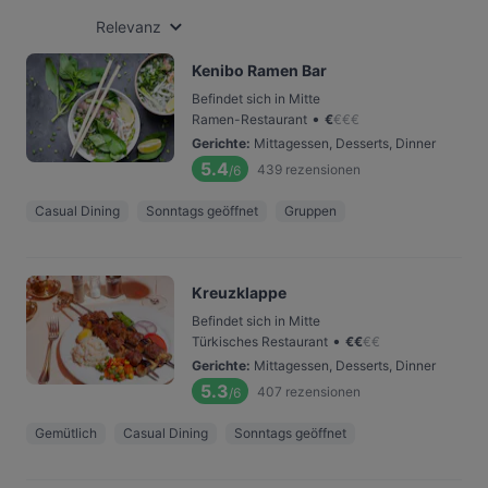
Relevanz
Kenibo Ramen Bar
Befindet sich in Mitte
•
Ramen-Restaurant
€
€
€
€
Gerichte
:
Mittagessen, Desserts, Dinner
5.4
439
rezensionen
/6
Casual Dining
Sonntags geöffnet
Gruppen
Kreuzklappe
Befindet sich in Mitte
•
Türkisches Restaurant
€
€
€
€
Gerichte
:
Mittagessen, Desserts, Dinner
5.3
407
rezensionen
/6
Gemütlich
Casual Dining
Sonntags geöffnet