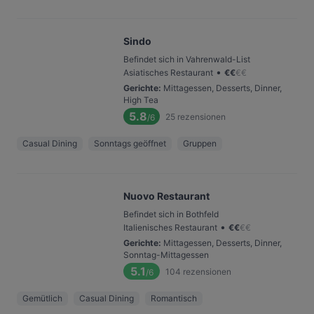
Sindo
Befindet sich in Vahrenwald-List
•
Asiatisches Restaurant
€
€
€
€
Gerichte
:
Mittagessen, Desserts, Dinner,
High Tea
5.8
25
rezensionen
/6
Casual Dining
Sonntags geöffnet
Gruppen
Nuovo Restaurant
Befindet sich in Bothfeld
•
Italienisches Restaurant
€
€
€
€
Gerichte
:
Mittagessen, Desserts, Dinner,
Sonntag-Mittagessen
5.1
104
rezensionen
/6
Gemütlich
Casual Dining
Romantisch