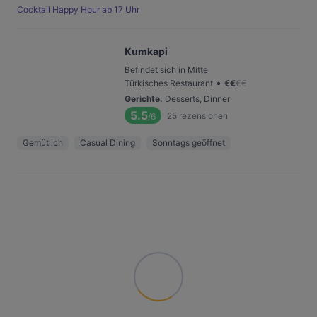
Cocktail Happy Hour ab 17 Uhr
Kumkapi
Befindet sich in Mitte
•
Türkisches Restaurant
€
€
€
€
Gerichte
:
Desserts, Dinner
5.5
25
rezensionen
/6
Gemütlich
Casual Dining
Sonntags geöffnet