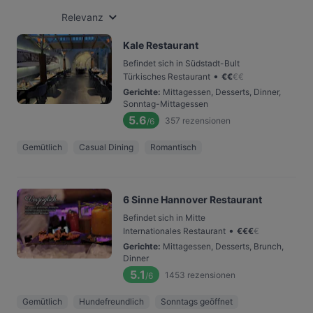
Relevanz
Kale Restaurant
Befindet sich in Südstadt-Bult
•
Türkisches Restaurant
€
€
€
€
Gerichte
:
Mittagessen, Desserts, Dinner,
Sonntag-Mittagessen
5.6
357
rezensionen
/6
Gemütlich
Casual Dining
Romantisch
6 Sinne Hannover Restaurant
Befindet sich in Mitte
•
Internationales Restaurant
€
€
€
€
Gerichte
:
Mittagessen, Desserts, Brunch,
Dinner
5.1
1453
rezensionen
/6
Gemütlich
Hundefreundlich
Sonntags geöffnet