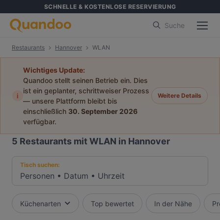
SCHNELLE & KOSTENLOSE RESERVIERUNG
Suche
Restaurants
Hannover
WLAN
Wichtiges Update:
Quandoo stellt seinen Betrieb ein. Dies
ist ein geplanter, schrittweiser Prozess
i
Weitere Details
— unsere Plattform bleibt bis
einschließlich
30. September 2026
verfügbar.
5
Restaurants mit WLAN in Hannover
Tisch suchen:
Personen
•
Datum
•
Uhrzeit
Küchenarten
Top bewertet
In der Nähe
Pr