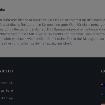
hlen
lich duftende frische Kräuter? Im 'La Piazza' bekommst du dies nach 
e ist dieses Restaurant in Kerpen eine gute Wahl für ein stimmungsvo
n 'Stift's Restaurant & Bar' zu. Das Speisenangebot ist umfassend 
richte sorgen für Vielfalt. Live-Musikevents und herrliche Cocktail
richte wechseln wöchentlich. Damit deine Zeit in der Mittagspause 
eit ein und schon ist dein Sitzplatz gesichert.
ABOUT
L
Kontakt
Karriere
Sitemap