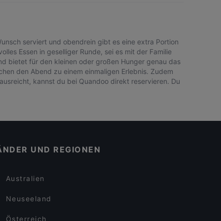
Wunsch serviert und obendrein gibt es eine extra Portion
lles Essen in geselliger Runde, sei es mit der Familie
und bietet für den kleinen oder großen Hunger genau das
s machen den Abend zu einem einmaligen Erlebnis. Zudem
ausreicht, kannst du bei Quandoo direkt reservieren. Du
ÄNDER UND REGIONEN
Australien
Neuseeland
Österreich