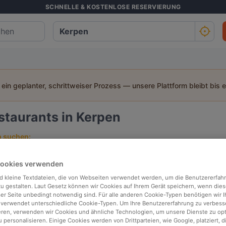
SCHNELLE & KOSTENLOSE RESERVIERUNG
t ein geplanter, schrittweiser Prozess — unsere Plattform bleibt bis 
staurants in Kerpen
h suchen:
Personen
Datum
Uhrz
Cookies verwenden
d kleine Textdateien, die von Webseiten verwendet werden, um die Benutzererfah
 zu gestalten. Laut Gesetz können wir Cookies auf Ihrem Gerät speichern, wenn dies
p bewertet
In der Nähe
ser Seite unbedingt notwendig sind. Für alle anderen Cookie-Typen benötigen wir Ih
 verwendet unterschiedliche Cookie-Typen. Um Ihre Benutzererfahrung zu verbess
eren, verwenden wir Cookies und ähnliche Technologien, um unsere Dienste zu op
 personalisieren. Einige Cookies werden von Drittparteien, wie Google, platziert, di
Relevanz