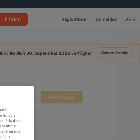
Finden
Registrieren
Anmelden
DE
einschließlich
30. September 2026
verfügbar.
Weitere Details
Bestätigen
eit
rung
e für den
re Erlaubnis.
ern und zu
timieren und
e Ihre