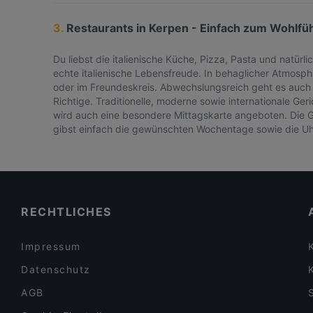
3.
Restaurants in Kerpen - Einfach zum Wohlfü
Du liebst die italienische Küche, Pizza, Pasta und natür
echte italienische Lebensfreude. In behaglicher Atmosphär
oder im Freundeskreis. Abwechslungsreich geht es auch i
Richtige. Traditionelle, moderne sowie internationale Ge
wird auch eine besondere Mittagskarte angeboten. Die Ge
gibst einfach die gewünschten Wochentage sowie die Uhrz
RECHTLICHES
Impressum
Datenschutz
AGB