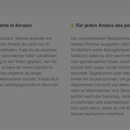
rants in Kerpen
2.
Für jeden Anlass das pe
staurant. Kerpen punktet mit
Die verschiedenen Restaurants 
en findest du nicht nur im
deinem Partner ausgehen möchte
tteilen. Falls du dir unsicher
Schließlich sollen Behaglichke
ir jede Menge toller Lokalitäten
Vielleicht willst du dich auch 
 in der Stadt geplant, der für
zum gemeinsamen Essen verabr
sichere dir online bereits im
kannst dich sogar vorab inform
eise umgehst du lange
spezielle Tageskarten oder Men
lternativen suchen. Freue dich
immer im Voraus buchen, um ga
re Lieblingsgerichte in dem von
Allgemeinen herrscht vor allem
oder an Weihnachten und Silv
gehört auch der Samstag, denn v
zu bummeln und anschließend 
sich auch dann, wenn du mit ei
Kerpen aufsuchen möchtest.