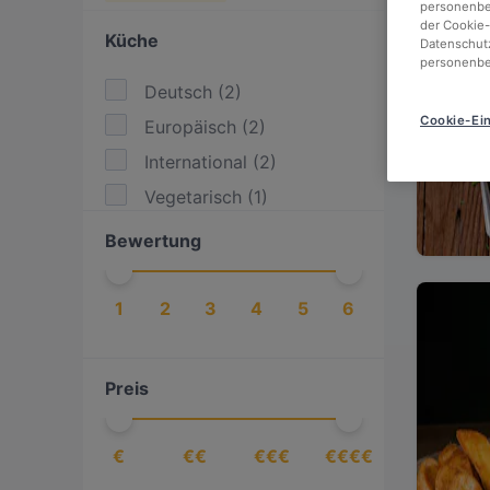
personenbez
der Cookie-
Küche
Datenschutz
personenbe
Deutsch
(
2
)
Cookie-Ein
Europäisch
(
2
)
International
(
2
)
Vegetarisch
(
1
)
Bewertung
1
2
3
4
5
6
Preis
€
€€
€€€
€€€€