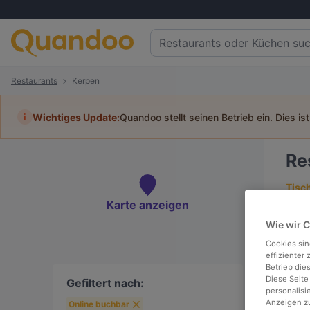
Restaurants
Kerpen
i
Wichtiges Update:
Quandoo stellt seinen Betrieb ein. Dies is
Re
Tisc
Karte anzeigen
Wie wir 
Cookies sin
effizienter
To
Betrieb die
Diese Seite
Gefiltert nach:
personalisi
Anzeigen zu
Online buchbar