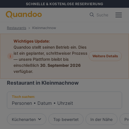
SCHNELLE & KOSTENLOSE RESERVIERUNG
Suche
Restaurants
Kleinmachnow
Wichtiges Update:
Quandoo stellt seinen Betrieb ein. Dies
ist ein geplanter, schrittweiser Prozess
i
Weitere Details
— unsere Plattform bleibt bis
einschließlich
30. September 2026
verfügbar.
Restaurant in Kleinmachnow
Tisch suchen:
Personen
•
Datum
•
Uhrzeit
Küchenarten
Top bewertet
In der Nähe
Pr