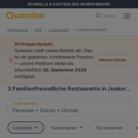
SCHNELLE & KOSTENLOSE RESERVIERUNG
Suche
Restaurants
Köln
Junkersdorf
Familienfreundlich
Wichtiges Update:
Quandoo stellt seinen Betrieb ein. Dies
ist ein geplanter, schrittweiser Prozess
i
Weitere Details
— unsere Plattform bleibt bis
einschließlich
30. September 2026
verfügbar.
3
Familienfreundliche Restaurants in Junkersdorf, Köln
Tisch suchen:
Personen
•
Datum
•
Uhrzeit
Locations
Küchenarten
Top bewertet
I