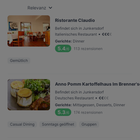
Relevanz
Ristorante Claudio
Befindet sich in Junkersdorf
•
Italienisches Restaurant
€
€
€
€
Gerichte
:
Dinner
5.4
113
rezensionen
/6
Gemütlich
Anno Pomm Kartoffelhaus Im Brenner's
Befindet sich in Junkersdorf
•
Deutsches Restaurant
€
€
€
€
Gerichte
:
Mittagessen, Desserts, Dinner
5.3
174
rezensionen
/6
Casual Dining
Sonntags geöffnet
Gruppen