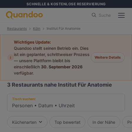
SCHNELLE & KOSTENLOSE RESERVIERUNG
Suche
Restaurants
Köln
Institut Für Anatomie
Wichtiges Update:
Quandoo stellt seinen Betrieb ein. Dies
ist ein geplanter, schrittweiser Prozess
i
Weitere Details
— unsere Plattform bleibt bis
einschließlich
30. September 2026
verfügbar.
3
Restaurants nahe Institut Für Anatomie
Tisch suchen:
Personen
•
Datum
•
Uhrzeit
Küchenarten
Top bewertet
In der Nähe
Pr