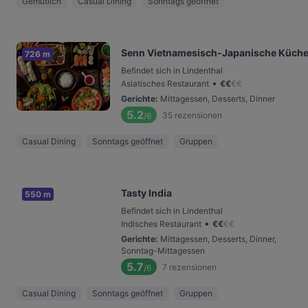
Gemütlich
Casual Dining
Sonntags geöffnet
Senn Vietnamesisch-Japanische Küch
726 m
Befindet sich in Lindenthal
•
Asiatisches Restaurant
€
€
€
€
Gerichte
:
Mittagessen, Desserts, Dinner
5.2
35
rezensionen
/6
Casual Dining
Sonntags geöffnet
Gruppen
Tasty India
550 m
Befindet sich in Lindenthal
•
Indisches Restaurant
€
€
€
€
Gerichte
:
Mittagessen, Desserts, Dinner,
Sonntag-Mittagessen
5.7
7
rezensionen
/6
Casual Dining
Sonntags geöffnet
Gruppen