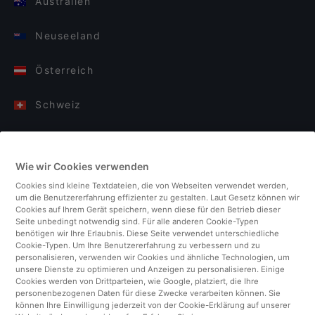
Australien
Neuseeland
Österreich
Schweiz
Deutschland
Wie wir Cookies verwenden
Italien
Cookies sind kleine Textdateien, die von Webseiten verwendet werden,
um die Benutzererfahrung effizienter zu gestalten. Laut Gesetz können wir
Finnland
Cookies auf Ihrem Gerät speichern, wenn diese für den Betrieb dieser
Seite unbedingt notwendig sind. Für alle anderen Cookie-Typen
benötigen wir Ihre Erlaubnis. Diese Seite verwendet unterschiedliche
Vereinigtes Königreich
Cookie-Typen. Um Ihre Benutzererfahrung zu verbessern und zu
personalisieren, verwenden wir Cookies und ähnliche Technologien, um
unsere Dienste zu optimieren und Anzeigen zu personalisieren. Einige
Türkei
Cookies werden von Drittparteien, wie Google, platziert, die Ihre
personenbezogenen Daten für diese Zwecke verarbeiten können. Sie
können Ihre Einwilligung jederzeit von der Cookie-Erklärung auf unserer
Niederlande