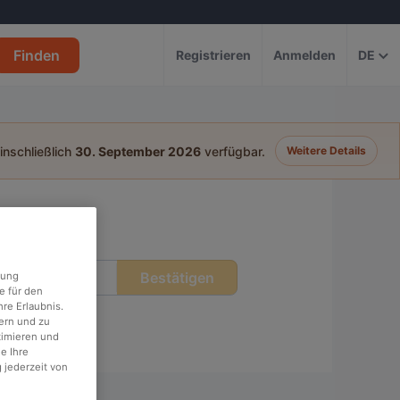
Finden
Registrieren
Anmelden
DE
einschließlich
30. September 2026
verfügbar.
Weitere Details
Bestätigen
rung
eit
e für den
re Erlaubnis.
ern und zu
timieren und
e Ihre
 jederzeit von