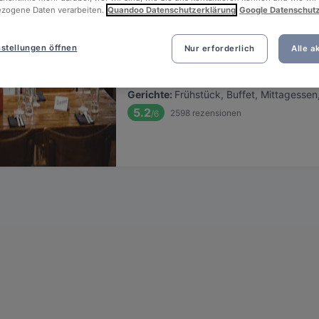
zogene Daten verarbeiten.
Quandoo Datenschutzerklärung
Google Datenschut
SEEHAUS
stellungen öffnen
Nur erforderlich
Alle a
Befindet sich in innenstadt
•
Internationales Restaurant
€
€
€
€
Gerichte
:
Frühstück, Buffet, Mittagessen
5.2
2598
rezensionen
/6