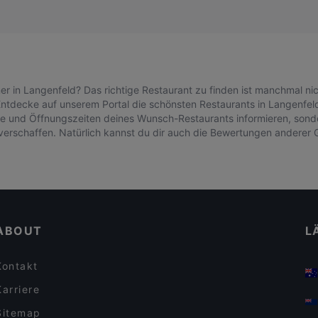
ner in Langenfeld? Das richtige Restaurant zu finden ist manchmal n
Entdecke auf unserem Portal die schönsten Restaurants in Langenfeld u
sse und Öffnungszeiten deines Wunsch-Restaurants informieren, sonde
u verschaffen. Natürlich kannst du dir auch die Bewertungen anderer 
ABOUT
L
Kontakt
Karriere
Sitemap