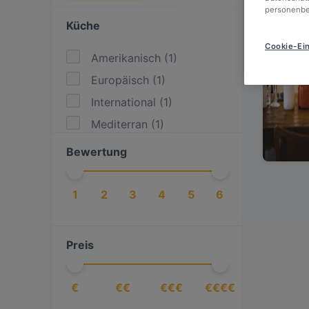
personenbe
Küche
Cookie-Ein
Amerikanisch
(
1
)
Europäisch
(
1
)
International
(
1
)
Mediterran
(
1
)
Bewertung
1
2
3
4
5
6
Preis
€
€€
€€€
€€€€