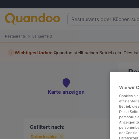
Restaurants
Langenfeld
i
Wichtiges Update:
Quandoo stellt seinen Betrieb ein. Dies is
Re
Tisc
Wie wir 
Karte anzeigen
Cookies sin
effizienter
Betrieb die
Diese Seite
To
personalisi
Anzeigen zu
Gefiltert nach:
personenbez
der Cookie-
Online buchbar
Datenschutz