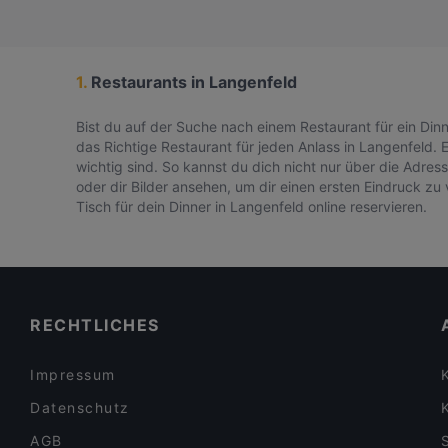
1.
Restaurants in Langenfeld
Bist du auf der Suche nach einem Restaurant für ein Din
das Richtige Restaurant für jeden Anlass in Langenfeld. 
wichtig sind. So kannst du dich nicht nur über die Adre
oder dir Bilder ansehen, um dir einen ersten Eindruck z
Tisch für dein Dinner in Langenfeld online reservieren.
RECHTLICHES
Impressum
Datenschutz
AGB