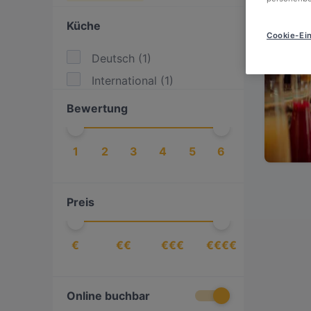
Küche
Cookie-Ein
Deutsch
(
1
)
International
(
1
)
Bewertung
1
2
3
4
5
6
Preis
€
€€
€€€
€€€€
Online buchbar