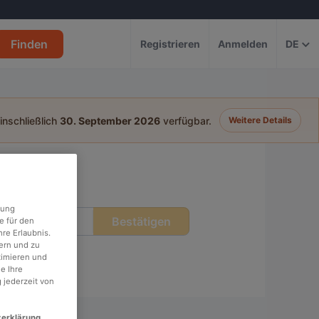
Finden
Registrieren
Anmelden
DE
einschließlich
30. September 2026
verfügbar.
Weitere Details
agen
rung
Bestätigen
eit
e für den
re Erlaubnis.
ern und zu
timieren und
e Ihre
 jederzeit von
zerklärung