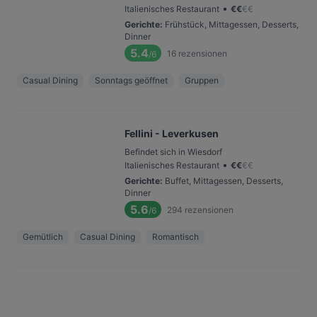
•
Italienisches Restaurant
€
€
€
€
Gerichte
:
Frühstück, Mittagessen, Desserts,
Dinner
5.4
16
rezensionen
/6
Casual Dining
Sonntags geöffnet
Gruppen
Fellini - Leverkusen
Befindet sich in Wiesdorf
•
Italienisches Restaurant
€
€
€
€
Gerichte
:
Buffet, Mittagessen, Desserts,
Dinner
5.6
294
rezensionen
/6
Gemütlich
Casual Dining
Romantisch