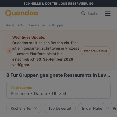
SCHNELLE & KOSTENLOSE RESERVIERUNG
Suche
Restaurants
Leverkusen
Gruppen
Wichtiges Update:
Quandoo stellt seinen Betrieb ein. Dies
ist ein geplanter, schrittweiser Prozess
i
Weitere Details
— unsere Plattform bleibt bis
einschließlich
30. September 2026
verfügbar.
8
Für Gruppen geeignete Restaurants in Leverkusen
Tisch suchen:
Personen
•
Datum
•
Uhrzeit
Küchenarten
Top bewertet
In der Nähe
Pr