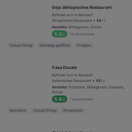
Gojo äthiopisches Restaurant
Befindet sich in Wiesdorf
•
Äthiopisches Restaurant
€
€
€
€
Gerichte
:
Mittagessen, Dinner
5.2
14
rezensionen
/6
Casual Dining
Sonntags geöffnet
Gruppen
Casa Ducale
Befindet sich in Wiesdorf
•
Italienisches Restaurant
€
€
€
€
Gerichte
:
Frühstück, Mittagessen, Desserts,
Dinner
5.9
7
rezensionen
/6
Gemütlich
Casual Dining
Romantisch