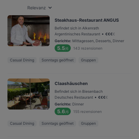
Relevanz
Steakhaus-Restaurant ANGUS
Befindet sich in Alkenrath
•
Argentinisches Restaurant
€
€
€
€
Gerichte
:
Mittagessen, Desserts, Dinner
5.5
143
rezensionen
/6
Casual Dining
Sonntags geöffnet
Gruppen
Claashäuschen
Befindet sich in Biesenbach
•
Deutsches Restaurant
€
€
€
€
Gerichte
:
Dinner
5.6
155
rezensionen
/6
Casual Dining
Sonntags geöffnet
Gruppen