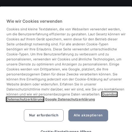
Deutschland
Wie wir Cookies verwenden
Italien
Cookies sind kleine Textdateien, die von Webseiten verwendet werden,
um die Benutzererfahrung effizienter zu gestalten. Laut Gesetz können wir
Finnland
Cookies auf Ihrem Gerät speichern, wenn diese für den Betrieb dieser
Seite unbedingt notwendig sind. Für alle anderen Cookie-Typen
benötigen wir Ihre Erlaubnis. Diese Seite verwendet unterschiedliche
Vereinigtes Königreich
Cookie-Typen. Um Ihre Benutzererfahrung zu verbessern und zu
personalisieren, verwenden wir Cookies und ähnliche Technologien, um
unsere Dienste zu optimieren und Anzeigen zu personalisieren. Einige
Türkei
Cookies werden von Drittparteien, wie Google, platziert, die Ihre
personenbezogenen Daten für diese Zwecke verarbeiten können. Sie
können Ihre Einwilligung jederzeit von der Cookie-Erklärung auf unserer
Niederlande
Website ändern oder widerrufen. Erfahren Sie in unserer
Datenschutzrichtlinie mehr darüber, wer wir sind, wie Sie uns kontaktieren
können und wie wir personenbezogene Daten verarbeiten.
Quandoo
Singapur
Datenschutzerklärung
Google Datenschutzerklärung
Nur erforderlich
Alle akzeptieren
Cookie-Einstellungen öffnen