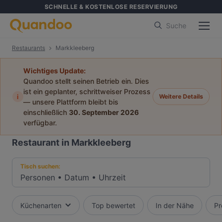
SCHNELLE & KOSTENLOSE RESERVIERUNG
Suche
Restaurants
Markkleeberg
Wichtiges Update:
Quandoo stellt seinen Betrieb ein. Dies
ist ein geplanter, schrittweiser Prozess
i
Weitere Details
— unsere Plattform bleibt bis
einschließlich
30. September 2026
verfügbar.
Restaurant in Markkleeberg
Tisch suchen:
Personen
•
Datum
•
Uhrzeit
Küchenarten
Top bewertet
In der Nähe
Pr