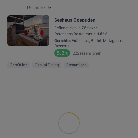
Relevanz
Seehaus Cospuden
Befindet sich in Zöbigker
•
Deutsches Restaurant
€
€
€
€
Gerichte
:
Frühstück, Buffet, Mittagessen,
Desserts
5.2
222
rezensionen
/6
Gemütlich
Casual Dining
Romantisch